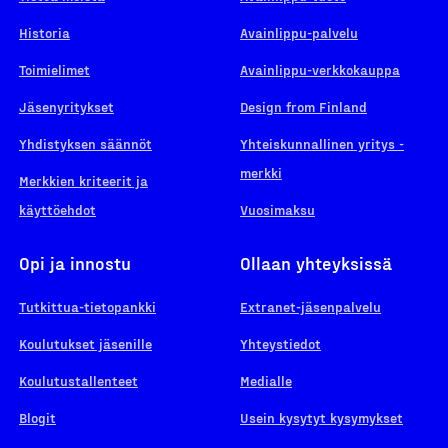
Historia
Avainlippu-palvelu
Toimielimet
Avainlippu-verkkokauppa
Jäsenyritykset
Design from Finland
Yhdistyksen säännöt
Yhteiskunnallinen yritys -
merkki
Merkkien kriteerit ja
käyttöehdot
Vuosimaksu
Opi ja innostu
Ollaan yhteyksissä
Tutkittua-tietopankki
Extranet-jäsenpalvelu
Koulutukset jäsenille
Yhteystiedot
Koulutustallenteet
Medialle
Blogit
Usein kysytyt kysymykset