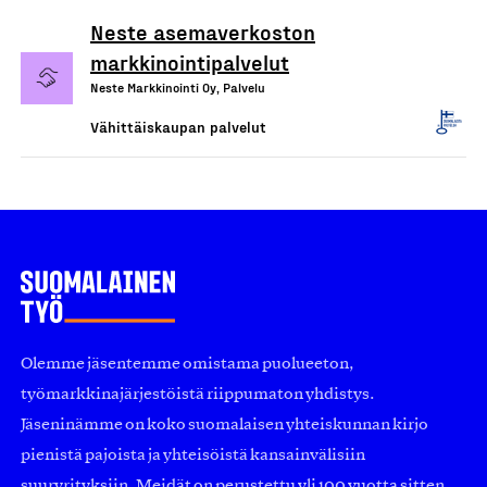
Neste asemaverkoston
markkinointipalvelut
Neste Markkinointi Oy, Palvelu
Vähittäiskaupan palvelut
Olemme jäsentemme omistama puolueeton,
työmarkkinajärjestöistä riippumaton yhdistys.
Jäseninämme on koko suomalaisen yhteiskunnan kirjo
pienistä pajoista ja yhteisöistä kansainvälisiin
suuryrityksiin. Meidät on perustettu yli 100 vuotta sitten