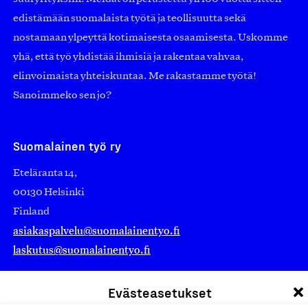
edistämään suomalaista työtä ja teollisuutta sekä
nostamaan ylpeyttä kotimaisesta osaamisesta. Uskomme
yhä, että työ yhdistää ihmisiä ja rakentaa vahvaa,
elinvoimaista yhteiskuntaa. Me rakastamme työtä!
Sanoimmeko sen jo?
Suomalainen työ ry
Eteläranta 14,
00130 Helsinki
Finland
asiakaspalvelu@suomalainentyo.fi
laskutus@suomalainentyo.fi
Evästeasetukset