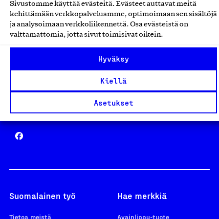
Sivustomme käyttää evästeitä. Evästeet auttavat meitä
Avainlippu
kehittämään verkkopalveluamme, optimoimaan sen sisältöjä
ja analysoimaan verkkoliikennettä. Osa evästeistä on
välttämättömiä, jotta sivut toimisivat oikein.
Hyväksy
Design From Finland
Kiellä
Asetukset
Yhteiskunnallinen Yritys -merkki
Suomalainen työ
Hae merkkiä
Tietoa meistä
Avainlippu-tuote