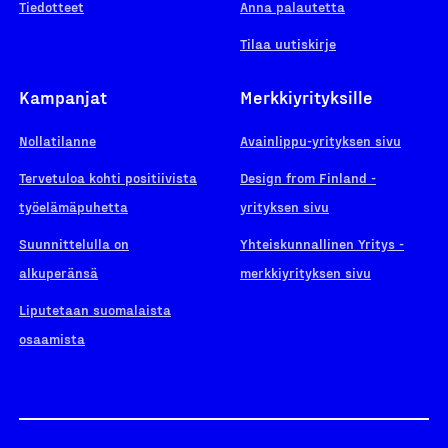
Tiedotteet
Anna palautetta
Tilaa uutiskirje
Kampanjat
Merkkiyrityksille
Nollatilanne
Avainlippu-yrityksen sivu
Tervetuloa kohti positiivista
Design from Finland -
työelämäpuhetta
yrityksen sivu
Suunnittelulla on
Yhteiskunnallinen Yritys -
alkuperänsä
merkkiyrityksen sivu
Liputetaan suomalaista
osaamista