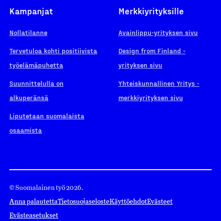
Kampanjat
Merkkiyrityksille
Nollatilanne
Avainlippu-yrityksen sivu
Tervetuloa kohti positiivista
Design from Finland -
työelämäpuhetta
yrityksen sivu
Suunnittelulla on
Yhteiskunnallinen Yritys -
alkuperänsä
merkkiyrityksen sivu
Liputetaan suomalaista
osaamista
© Suomalainen työ 2026.
Anna palautetta
Tietosuojaseloste
Käyttöehdot
Evästeet
Evästeasetukset