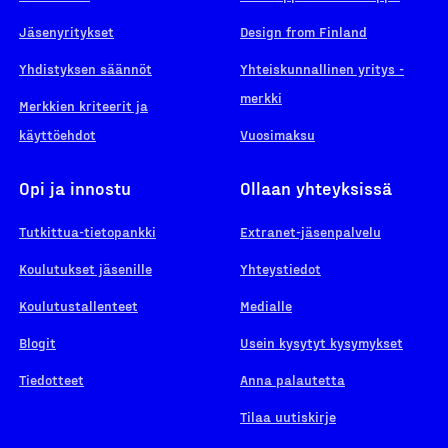
Jäsenyritykset
Design from Finland
Yhdistyksen säännöt
Yhteiskunnallinen yritys -
merkki
Merkkien kriteerit ja
käyttöehdot
Vuosimaksu
Opi ja innostu
Ollaan yhteyksissä
Tutkittua-tietopankki
Extranet-jäsenpalvelu
Koulutukset jäsenille
Yhteystiedot
Koulutustallenteet
Medialle
Blogit
Usein kysytyt kysymykset
Tiedotteet
Anna palautetta
Tilaa uutiskirje