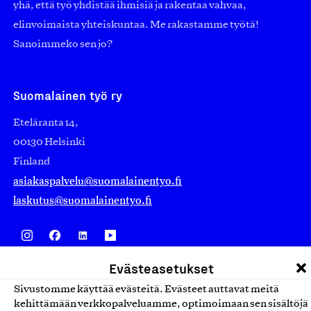
yhä, että työ yhdistää ihmisiä ja rakentaa vahvaa,
elinvoimaista yhteiskuntaa. Me rakastamme työtä!
Sanoimmeko sen jo?
Suomalainen työ ry
Eteläranta 14,
00130 Helsinki
Finland
asiakaspalvelu@suomalainentyo.fi
laskutus@suomalainentyo.fi
Evästeasetukset
Avainlippu
Sivustomme käyttää evästeitä. Evästeet auttavat meitä
kehittämään verkkopalveluamme, optimoimaan sen sisältöjä