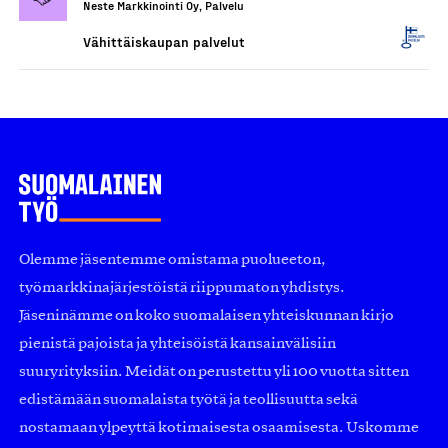
Neste Markkinointi Oy, Palvelu
Vähittäiskaupan palvelut
Olemme jäsentemme omistama puolueeton,
työmarkkinajärjestöistä riippumaton yhdistys.
Jäseninämme on koko suomalaisen yhteiskunnan kirjo
pienistä pajoista ja yhteisöistä kansainvälisiin
suuryrityksiin. Meidät on perustettu yli 100 vuotta sitten
edistämään suomalaista työtä ja teollisuutta sekä
nostamaan ylpeyttä kotimaisesta osaamisesta. Uskomme