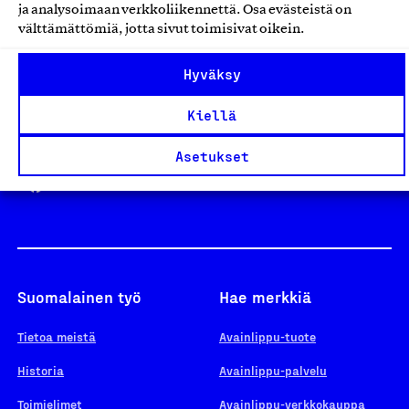
ja analysoimaan verkkoliikennettä. Osa evästeistä on
välttämättömiä, jotta sivut toimisivat oikein.
Design From Finland
Hyväksy
Kiellä
Yhteiskunnallinen Yritys -merkki
Asetukset
Suomalainen työ
Hae merkkiä
Tietoa meistä
Avainlippu-tuote
Historia
Avainlippu-palvelu
Toimielimet
Avainlippu-verkkokauppa