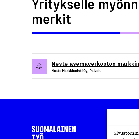
Yritykselle myönn
merkit
Neste asemaverkoston markkino
Neste Markkinointi Oy, Palvelu
Sivustomme 