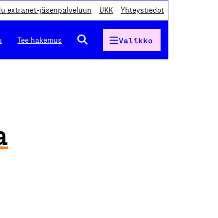
du extranet-jäsenpalveluun
UKK
Yhteystiedot
u
Tee hakemus
Valikko
a