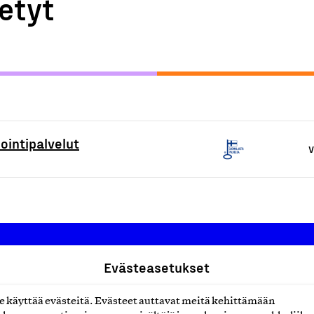
etyt
intipalvelut
V
Evästeasetukset
Suomalainen työ ry
käyttää evästeitä. Evästeet auttavat meitä kehittämään