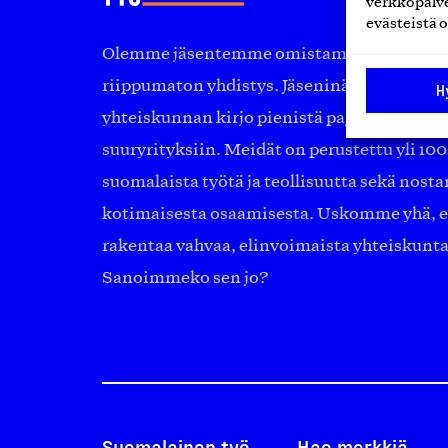
verkkopalve
evästeistä o
Olemme jäsentemme omistama puolueeton, 
riippumaton yhdistys. Jäseninämme on ko
H
yhteiskunnan kirjo pienistä pajoista ja yhte
suuryrityksiin. Meidät on perustettu yli 10
suomalaista työtä ja teollisuutta sekä nost
kotimaisesta osaamisesta. Uskomme yhä, ett
rakentaa vahvaa, elinvoimaista yhteiskunt
Sanoimmeko sen jo?
Suomalainen työ
Hae merkkiä