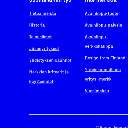
Tietoa meistä
Avainlippu-tuote
Historia
Avainlippu-palvelu
Toimielimet
Avainlippu-
verkkokauppa
Jäsenyritykset
Design from Finland
Yhdistyksen säännöt
Yhteiskunnallinen
Merkkien kriteerit ja
yritys -merkki
käyttöehdot
Vuosimaksu
© Suomalainen 