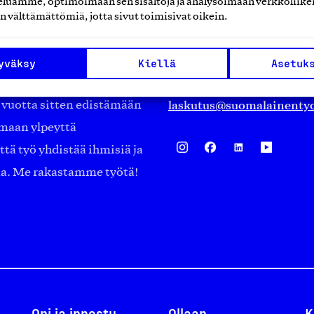
luamme, optimoimaan sen sisältöjä ja analysoimaan verkkoliike
Eteläranta 14,
n välttämättömiä, jotta sivut toimisivat oikein.
työmarkkinajärjestöistä
00130 Helsinki
ko suomalaisen
Finland
yväksy
Kiellä
Asetuk
asiakaspalvelu@suomalai
isöistä kansainvälisiin
laskutus@suomalainentyo
0 vuotta sitten edistämään
amaan ylpeyttä
ä työ yhdistää ihmisiä ja
aa. Me rakastamme työtä!
Opi ja innostu
Ollaan
K