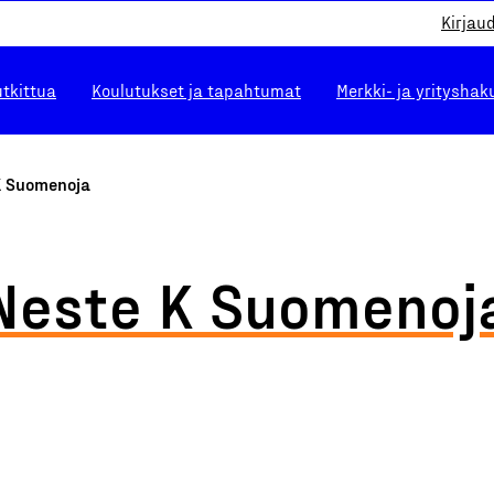
Kirjau
utkittua
Koulutukset ja tapahtumat
Merkki- ja yrityshak
K Suomenoja
Neste K Suomenoj