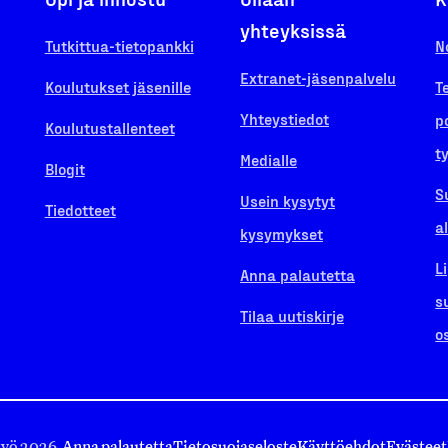
yhteyksissä
Tutkittua-tietopankki
N
Extranet-jäsenpalvelu
Koulutukset jäsenille
T
Yhteystiedot
p
Koulutustallenteet
t
Medialle
Blogit
S
Usein kysytyt
Tiedotteet
a
kysymykset
L
Anna palautetta
s
Tilaa uutiskirje
o
työ 2026.
Anna palautetta
Tietosuojaseloste
Käyttöehdot
Evästeet