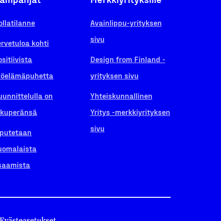
ollatilanne
Avainlippu-yrityksen
sivu
ervetuloa kohti
ositiivista
Design from Finland -
yöelämäpuhetta
yrityksen sivu
uunnittelulla on
Yhteiskunnallinen
lkuperänsä
Yritys -merkkiyrityksen
sivu
iputetaan
uomalaista
saamista
Evästeasetukset