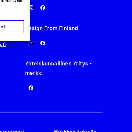
nnettä. Osa
set
Design From Finland
nentyo.fi
.fi
Yhteiskunnallinen Yritys -
merkki
ampanjat
Merkkiyrityksille