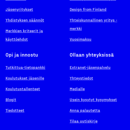
Jäsenyritykset
Design from Finland
Yhdistyksen säännöt
Yhteiskunnallinen yritys -
merkki
Merkkien kriteerit ja
käyttöehdot
Vuosimaksu
Opi ja innostu
Ollaan yhteyksissä
Tutkittua-tietopankki
Extranet-jäsenpalvelu
Koulutukset jäsenille
Yhteystiedot
Koulutustallenteet
Medialle
Blogit
Usein kysytyt kysymykset
Tiedotteet
Anna palautetta
Tilaa uutiskirje