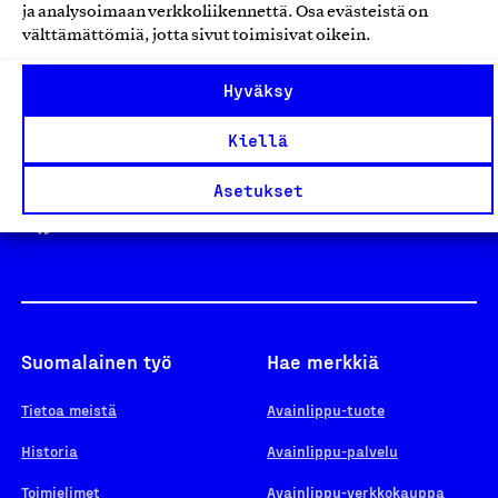
ja analysoimaan verkkoliikennettä. Osa evästeistä on
välttämättömiä, jotta sivut toimisivat oikein.
Design From Finland
Hyväksy
Kiellä
Yhteiskunnallinen Yritys -merkki
Asetukset
Suomalainen työ
Hae merkkiä
Tietoa meistä
Avainlippu-tuote
Historia
Avainlippu-palvelu
Toimielimet
Avainlippu-verkkokauppa