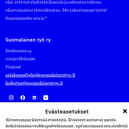
yhä, että työ yhdistää ihmisiä ja rakentaa vahvaa,
elinvoimaista yhteiskuntaa. Me rakastamme työtä!
Sanoimmeko sen jo?
Suomalainen työ ry
Eteläranta 14,
00130 Helsinki
Finland
asiakaspalvelu@suomalainentyo.fi
laskutus@suomalainentyo.fi
Evästeasetukset
Avainlippu
Sivustomme käyttää evästeitä. Evästeet auttavat meitä
kehittämään verkkopalveluamme, optimoimaan sen sisältöjä