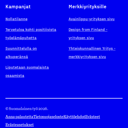
Kampanjat
Merkkiyrityksille
Nollatilanne
Avainlippu-yrityksen sivu
Tervetuloa kohti positiivista
Design from Finland -
työelämäpuhetta
yrityksen sivu
Suunnittelulla on
Yhteiskunnallinen Yritys -
alkuperänsä
merkkiyrityksen sivu
Liputetaan suomalaista
osaamista
© Suomalainen työ 2026.
Anna palautetta
Tietosuojaseloste
Käyttöehdot
Evästeet
Evästeasetukset