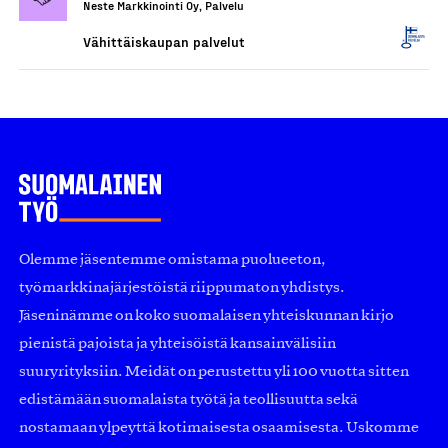
Neste Markkinointi Oy, Palvelu
Vähittäiskaupan palvelut
Olemme jäsentemme omistama puolueeton,
työmarkkinajärjestöistä riippumaton yhdistys.
Jäseninämme on koko suomalaisen yhteiskunnan kirjo
pienistä pajoista ja yhteisöistä kansainvälisiin
suuryrityksiin. Meidät on perustettu yli 100 vuotta sitten
edistämään suomalaista työtä ja teollisuutta sekä
nostamaan ylpeyttä kotimaisesta osaamisesta. Uskomme