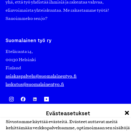
yhä, että työ yhdistää ihmisiä ja rakentaa vahvaa,
elinvoimaista yhteiskuntaa. Me rakastamme työtä!
Sanoimmeko sen jo?
Suomalainen työ ry
Eteläranta 14,
00130 Helsinki
Finland
asiakaspalvelu@suomalainentyo.fi
laskutus@suomalainentyo.fi
Evästeasetukset
Avainlippu
Sivustomme käyttää evästeitä. Evästeet auttavat meitä
kehittämään verkkopalveluamme, optimoimaan sen sisältöjä