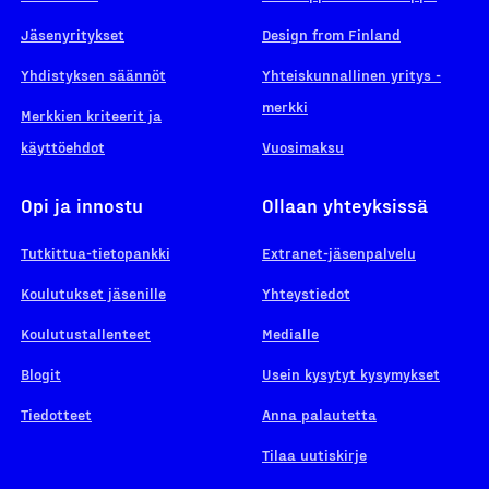
Jäsenyritykset
Design from Finland
Yhdistyksen säännöt
Yhteiskunnallinen yritys -
merkki
Merkkien kriteerit ja
käyttöehdot
Vuosimaksu
Opi ja innostu
Ollaan yhteyksissä
Tutkittua-tietopankki
Extranet-jäsenpalvelu
Koulutukset jäsenille
Yhteystiedot
Koulutustallenteet
Medialle
Blogit
Usein kysytyt kysymykset
Tiedotteet
Anna palautetta
Tilaa uutiskirje