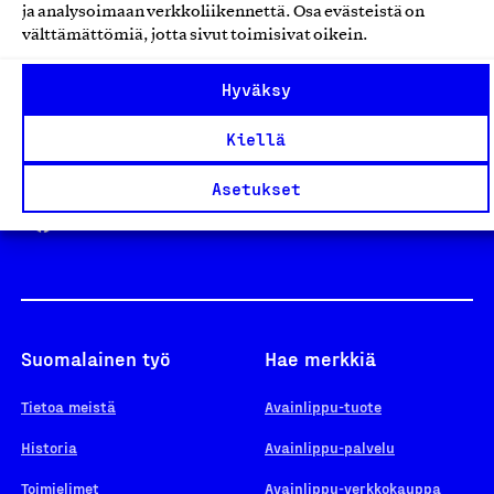
ja analysoimaan verkkoliikennettä. Osa evästeistä on
välttämättömiä, jotta sivut toimisivat oikein.
Design From Finland
Hyväksy
Kiellä
Yhteiskunnallinen Yritys -merkki
Asetukset
Suomalainen työ
Hae merkkiä
Tietoa meistä
Avainlippu-tuote
Historia
Avainlippu-palvelu
Toimielimet
Avainlippu-verkkokauppa