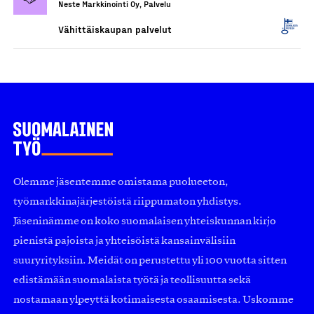
Neste Markkinointi Oy, Palvelu
Vähittäiskaupan palvelut
Olemme jäsentemme omistama puolueeton,
työmarkkinajärjestöistä riippumaton yhdistys.
Jäseninämme on koko suomalaisen yhteiskunnan kirjo
pienistä pajoista ja yhteisöistä kansainvälisiin
suuryrityksiin. Meidät on perustettu yli 100 vuotta sitten
edistämään suomalaista työtä ja teollisuutta sekä
nostamaan ylpeyttä kotimaisesta osaamisesta. Uskomme