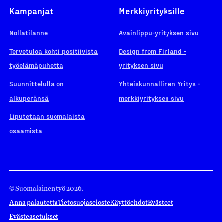
Kampanjat
Merkkiyrityksille
Nollatilanne
Avainlippu-yrityksen sivu
Tervetuloa kohti positiivista
Design from Finland -
työelämäpuhetta
yrityksen sivu
Suunnittelulla on
Yhteiskunnallinen Yritys -
alkuperänsä
merkkiyrityksen sivu
Liputetaan suomalaista
osaamista
© Suomalainen työ 2026.
Anna palautetta
Tietosuojaseloste
Käyttöehdot
Evästeet
Evästeasetukset