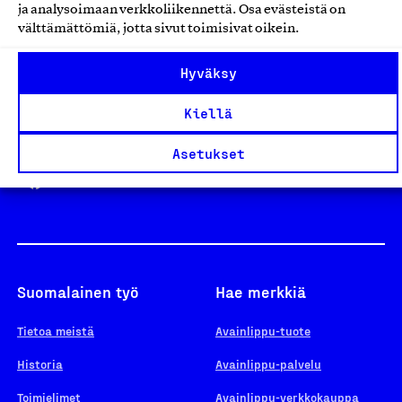
ja analysoimaan verkkoliikennettä. Osa evästeistä on
välttämättömiä, jotta sivut toimisivat oikein.
Design From Finland
Hyväksy
Kiellä
Yhteiskunnallinen Yritys -merkki
Asetukset
Suomalainen työ
Hae merkkiä
Tietoa meistä
Avainlippu-tuote
Historia
Avainlippu-palvelu
Toimielimet
Avainlippu-verkkokauppa