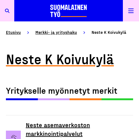
Etusivu
Merkki- ja yrityshaku
Neste K Koivukylä
Neste K Koivukylä
Yritykselle myönnetyt merkit
Neste asemaverkoston
markkinointipalvelut