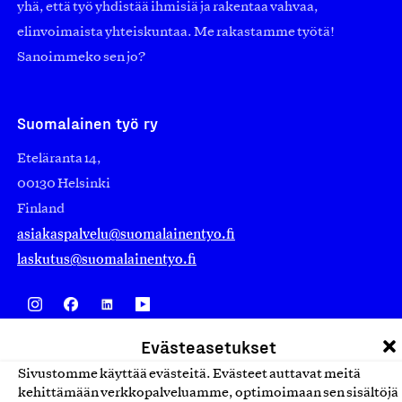
yhä, että työ yhdistää ihmisiä ja rakentaa vahvaa,
elinvoimaista yhteiskuntaa. Me rakastamme työtä!
Sanoimmeko sen jo?
Suomalainen työ ry
Eteläranta 14,
00130 Helsinki
Finland
asiakaspalvelu@suomalainentyo.fi
laskutus@suomalainentyo.fi
Evästeasetukset
Avainlippu
Sivustomme käyttää evästeitä. Evästeet auttavat meitä
kehittämään verkkopalveluamme, optimoimaan sen sisältöjä