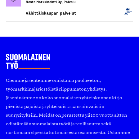
Neste Markkinointi Oy, Palvelu
Vähittäiskaupan palvelut
Olemme jäsentemme omistama puolueeton,
työmarkkinajärjestöistä riippumaton yhdistys.
Jäseninämme on koko suomalaisen yhteiskunnan kirjo
pienistä pajoista ja yhteisöistä kansainvälisiin
suuryrityksiin. Meidät on perustettu yli 100 vuotta sitten
edistämään suomalaista työtä ja teollisuutta sekä
nostamaan ylpeyttä kotimaisesta osaamisesta. Uskomme