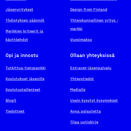
Jäsenyritykset
Design from Finland
Yhdistyksen säännöt
Yhteiskunnallinen yritys -
merkki
Merkkien kriteerit ja
käyttöehdot
Vuosimaksu
Opi ja innostu
Ollaan yhteyksissä
Tutkittua-tietopankki
Extranet-jäsenpalvelu
Koulutukset jäsenille
Yhteystiedot
Koulutustallenteet
Medialle
Blogit
Usein kysytyt kysymykset
Tiedotteet
Anna palautetta
Tilaa uutiskirje