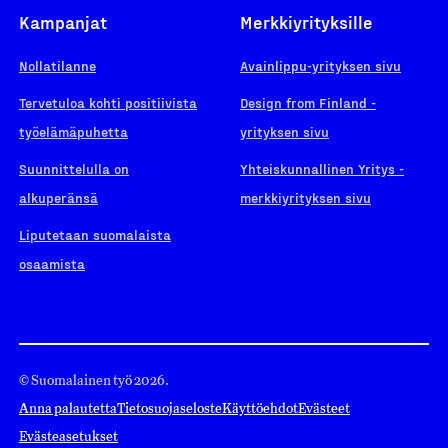
Kampanjat
Merkkiyrityksille
Nollatilanne
Avainlippu-yrityksen sivu
Tervetuloa kohti positiivista
Design from Finland -
työelämäpuhetta
yrityksen sivu
Suunnittelulla on
Yhteiskunnallinen Yritys -
alkuperänsä
merkkiyrityksen sivu
Liputetaan suomalaista
osaamista
© Suomalainen työ 2026.
Anna palautetta
Tietosuojaseloste
Käyttöehdot
Evästeet
Evästeasetukset