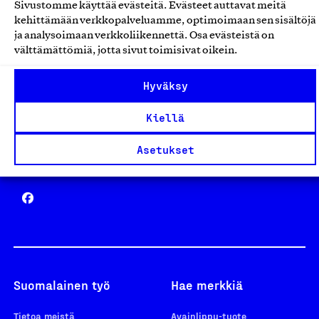
Sivustomme käyttää evästeitä. Evästeet auttavat meitä
Avainlippu
kehittämään verkkopalveluamme, optimoimaan sen sisältöjä
ja analysoimaan verkkoliikennettä. Osa evästeistä on
välttämättömiä, jotta sivut toimisivat oikein.
Hyväksy
Design From Finland
Kiellä
Asetukset
Yhteiskunnallinen Yritys -merkki
Suomalainen työ
Hae merkkiä
Tietoa meistä
Avainlippu-tuote