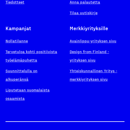
Tiedotteet
Anna palautetta
Tilaa uutiskirje
Kampanjat
Merkkiyrityksille
Nollatilanne
Avainlippu-yrityksen sivu
Tervetuloa kohti positiivista
Design from Finland -
työelämäpuhetta
yrityksen sivu
Suunnittelulla on
Yhteiskunnallinen Yritys -
alkuperänsä
merkkiyrityksen sivu
Liputetaan suomalaista
osaamista