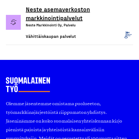
Neste asemaverkoston
markkinointipalvelut
Neste Markkinointi Oy, Palvelu
Vähittäiskaupan palvelut
Olemme jäsentemme omistama puolueeton,
työmarkkinajärjestöistä riippumaton yhdistys.
Jäseninämme on koko suomalaisen yhteiskunnan kirjo
pienistä pajoista ja yhteisöistä kansainvälisiin
suuryrityksiin. Meidät on perustettu yli 100 vuotta sitten