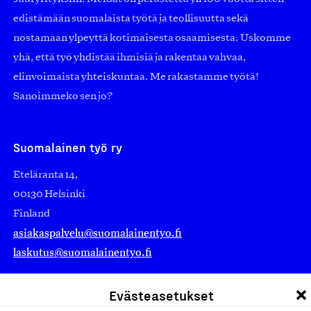
edistämään suomalaista työtä ja teollisuutta sekä
nostamaan ylpeyttä kotimaisesta osaamisesta. Uskomme
yhä, että työ yhdistää ihmisiä ja rakentaa vahvaa,
elinvoimaista yhteiskuntaa. Me rakastamme työtä!
Sanoimmeko sen jo?
Suomalainen työ ry
Eteläranta 14,
00130 Helsinki
Finland
asiakaspalvelu@suomalainentyo.fi
laskutus@suomalainentyo.fi
Evästeasetukset