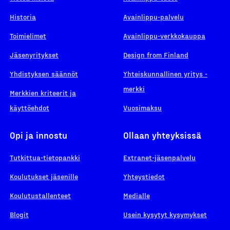
Historia
Avainlippu-palvelu
Toimielimet
Avainlippu-verkkokauppa
Jäsenyritykset
Design from Finland
Yhdistyksen säännöt
Yhteiskunnallinen yritys -
merkki
Merkkien kriteerit ja
käyttöehdot
Vuosimaksu
Opi ja innostu
Ollaan yhteyksissä
Tutkittua-tietopankki
Extranet-jäsenpalvelu
Koulutukset jäsenille
Yhteystiedot
Koulutustallenteet
Medialle
Blogit
Usein kysytyt kysymykset