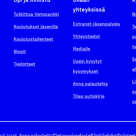
yhteyksissä
Tutkittua-tietopankki
N
Extranet-jäsenpalvelu
Koulutukset jäsenille
T
Yhteystiedot
p
Koulutustallenteet
t
Medialle
Blogit
S
Usein kysytyt
Tiedotteet
a
kysymykset
L
Anna palautetta
s
Tilaa uutiskirje
o
työ 2026.
Anna palautetta
Tietosuojaseloste
Käyttöehdot
Evästeet