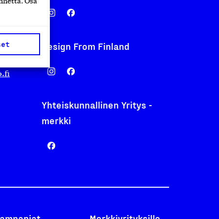
nnettä. Osa
set
Design From Finland
nentyo.fi
.fi
Yhteiskunnallinen Yritys -
merkki
ampanjat
Merkkiyrityksille