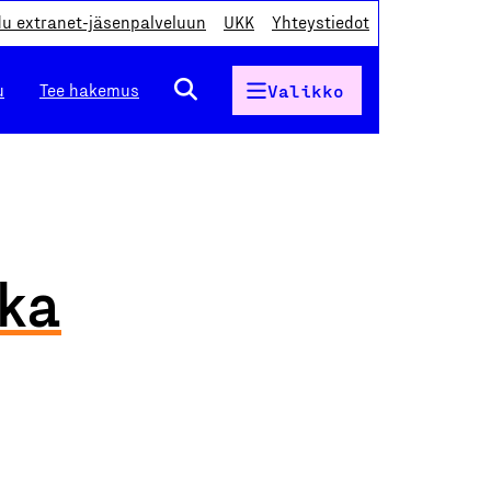
du extranet-jäsenpalveluun
UKK
Yhteystiedot
u
Tee hakemus
Valikko
ka