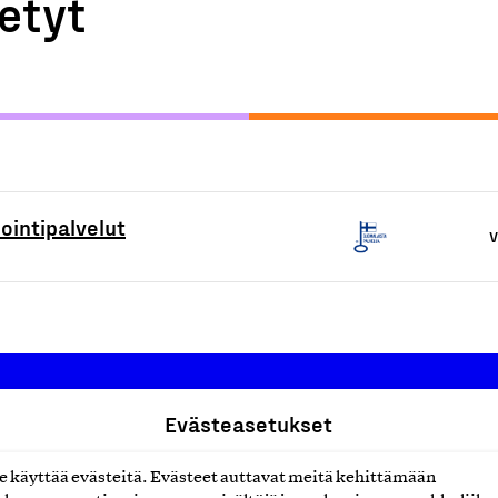
etyt
intipalvelut
V
Evästeasetukset
Suomalainen työ ry
käyttää evästeitä. Evästeet auttavat meitä kehittämään