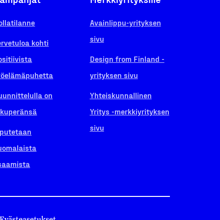
ollatilanne
Avainlippu-yrityksen
sivu
ervetuloa kohti
ositiivista
Design from Finland -
yöelämäpuhetta
yrityksen sivu
uunnittelulla on
Yhteiskunnallinen
lkuperänsä
Yritys -merkkiyrityksen
sivu
iputetaan
uomalaista
saamista
Evästeasetukset