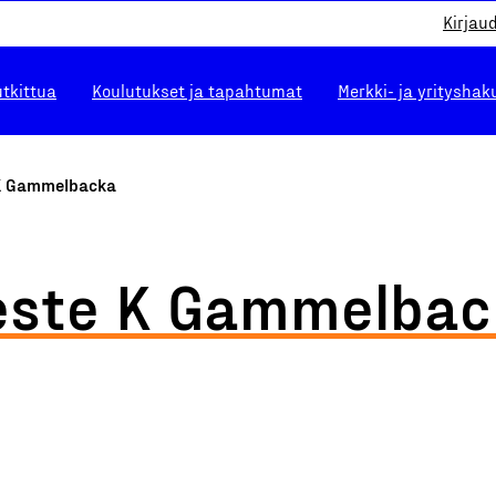
Kirjau
utkittua
Koulutukset ja tapahtumat
Merkki- ja yrityshak
K Gammelbacka
este K Gammelbac