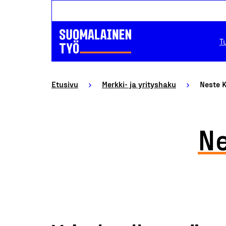
T
Etusivu
Merkki- ja yrityshaku
Neste 
N