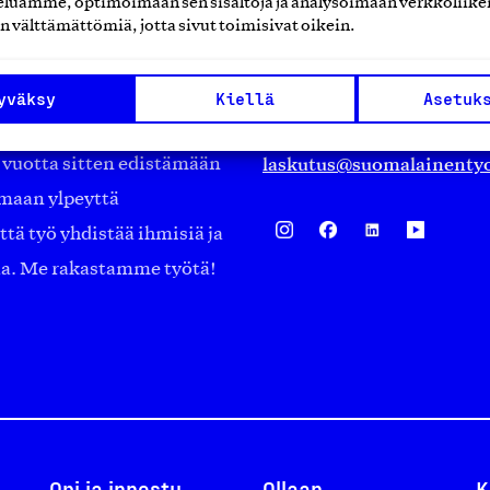
luamme, optimoimaan sen sisältöjä ja analysoimaan verkkoliike
Eteläranta 14,
n välttämättömiä, jotta sivut toimisivat oikein.
työmarkkinajärjestöistä
00130 Helsinki
ko suomalaisen
Finland
yväksy
Kiellä
Asetuk
asiakaspalvelu@suomalai
isöistä kansainvälisiin
laskutus@suomalainentyo
0 vuotta sitten edistämään
amaan ylpeyttä
ä työ yhdistää ihmisiä ja
aa. Me rakastamme työtä!
Opi ja innostu
Ollaan
K