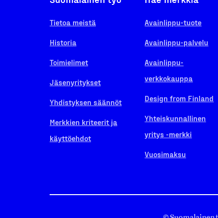
Tietoa meistä
Avainlippu-tuote
Historia
Avainlippu-palvelu
Toimielimet
Avainlippu-
verkkokauppa
Jäsenyritykset
Design from Finland
Yhdistyksen säännöt
Yhteiskunnallinen
Merkkien kriteerit ja
yritys -merkki
käyttöehdot
Vuosimaksu
© Suomalainen 