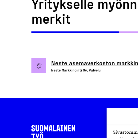
Yritykselle myönn
merkit
Neste asemaverkoston markkino
Neste Markkinointi Oy, Palvelu
Sivustomme 