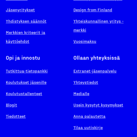
Jäsenyritykset
Design from Finland
Yhdistyksen säännöt
Yhteiskunnallinen yritys -
merkki
Merkkien kriteerit ja
käyttöehdot
Vuosimaksu
Opi ja innostu
Ollaan yhteyksissä
Tutkittua-tietopankki
Extranet-jäsenpalvelu
Koulutukset jäsenille
Yhteystiedot
Koulutustallenteet
Medialle
Blogit
Usein kysytyt kysymykset
Tiedotteet
Anna palautetta
Tilaa uutiskirje