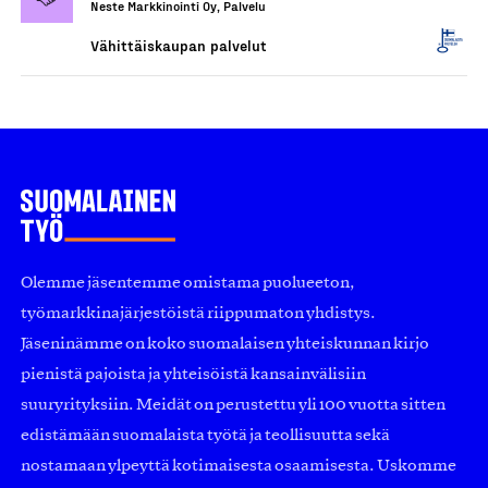
Neste Markkinointi Oy, Palvelu
Vähittäiskaupan palvelut
Olemme jäsentemme omistama puolueeton,
työmarkkinajärjestöistä riippumaton yhdistys.
Jäseninämme on koko suomalaisen yhteiskunnan kirjo
pienistä pajoista ja yhteisöistä kansainvälisiin
suuryrityksiin. Meidät on perustettu yli 100 vuotta sitten
edistämään suomalaista työtä ja teollisuutta sekä
nostamaan ylpeyttä kotimaisesta osaamisesta. Uskomme