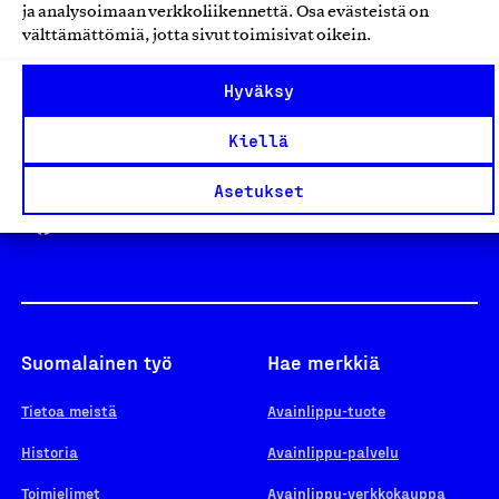
ja analysoimaan verkkoliikennettä. Osa evästeistä on
välttämättömiä, jotta sivut toimisivat oikein.
Design From Finland
Hyväksy
Kiellä
Yhteiskunnallinen Yritys -merkki
Asetukset
Suomalainen työ
Hae merkkiä
Tietoa meistä
Avainlippu-tuote
Historia
Avainlippu-palvelu
Toimielimet
Avainlippu-verkkokauppa