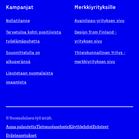
Kampanjat
Merkkiyrityksille
Nollatilanne
Avainlippu-yrityksen sivu
Tervetuloa kohti positiivista
Design from Finland -
työelämäpuhetta
yrityksen sivu
Suunnittelulla on
Yhteiskunnallinen Yritys -
alkuperänsä
merkkiyrityksen sivu
Liputetaan suomalaista
osaamista
© Suomalainen työ 2026.
Anna palautetta
Tietosuojaseloste
Käyttöehdot
Evästeet
Evästeasetukset