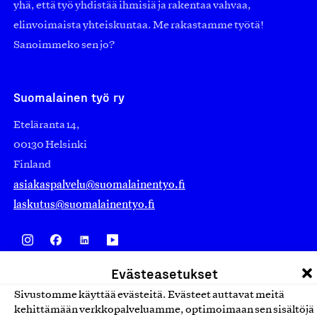
yhä, että työ yhdistää ihmisiä ja rakentaa vahvaa,
elinvoimaista yhteiskuntaa. Me rakastamme työtä!
Sanoimmeko sen jo?
Suomalainen työ ry
Eteläranta 14,
00130 Helsinki
Finland
asiakaspalvelu@suomalainentyo.fi
laskutus@suomalainentyo.fi
Evästeasetukset
Avainlippu
Sivustomme käyttää evästeitä. Evästeet auttavat meitä
kehittämään verkkopalveluamme, optimoimaan sen sisältöjä