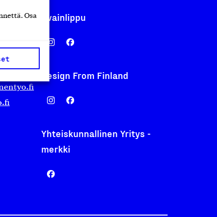
Avainlippu
nnettä. Osa
set
Design From Finland
nentyo.fi
.fi
Yhteiskunnallinen Yritys -
merkki