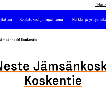
Kirjau
utkittua
Koulutukset ja tapahtumat
Merkki- ja yrityshak
Jämsänkoski Koskentie
Neste Jämsänkosk
Koskentie