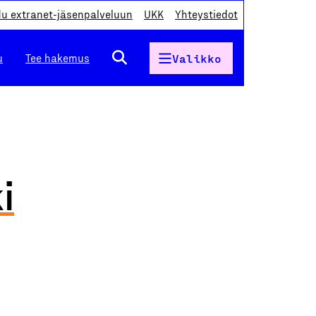
du extranet-jäsenpalveluun
UKK
Yhteystiedot
u
Tee hakemus
Valikko
i