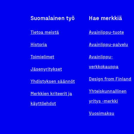
Suomalainen työ
Hae merkkiä
Tietoa meistä
Avainlippu-tuote
Historia
Avainlippu-palvelu
Toimielimet
Avainlippu-
verkkokauppa
Jäsenyritykset
Design from Finland
Yhdistyksen säännöt
Yhteiskunnallinen
Merkkien kriteerit ja
yritys -merkki
käyttöehdot
Vuosimaksu