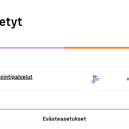
etyt
intipalvelut
V
Evästeasetukset