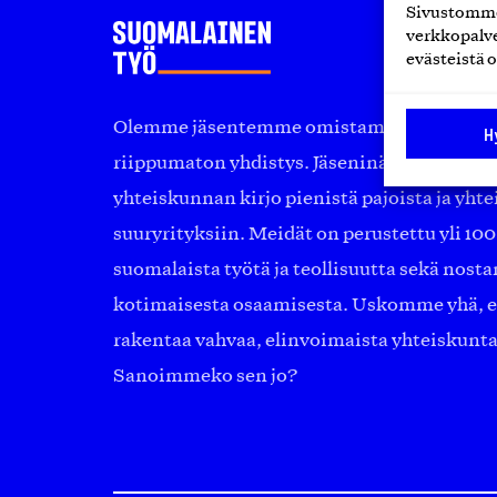
Sivustomme 
verkkopalve
evästeistä o
Olemme jäsentemme omistama puolueeton, 
H
riippumaton yhdistys. Jäseninämme on ko
yhteiskunnan kirjo pienistä pajoista ja yhte
suuryrityksiin. Meidät on perustettu yli 10
suomalaista työtä ja teollisuutta sekä nost
kotimaisesta osaamisesta. Uskomme yhä, ett
rakentaa vahvaa, elinvoimaista yhteiskunt
Sanoimmeko sen jo?