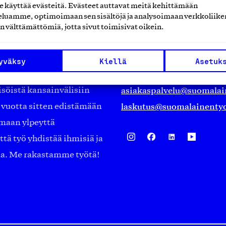
käyttää evästeitä. Evästeet auttavat meitä kehittämään
Suomalainen työ ry
luamme, optimoimaan sen sisältöjä ja analysoimaan verkkoliike
n välttämättömiä, jotta sivut toimisivat oikein.
Eteläranta 14,
työmarkkinajärjestöistä
00130 Helsinki
yväksy
Kiellä
Asetuk
ko suomalaisen
Finland
asiakaspalvelu@suomalai
isöistä kansainvälisiin
laskutus@suomalainentyo
0 vuotta sitten edistämään
amaan ylpeyttä
ä työ yhdistää ihmisiä ja
aa. Me rakastamme työtä!