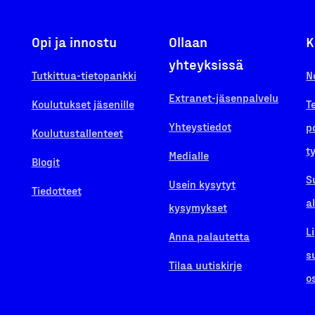
Opi ja innostu
Ollaan
K
yhteyksissä
Tutkittua-tietopankki
N
Extranet-jäsenpalvelu
Koulutukset jäsenille
T
Yhteystiedot
p
Koulutustallenteet
t
Medialle
Blogit
S
Usein kysytyt
Tiedotteet
a
kysymykset
L
Anna palautetta
s
Tilaa uutiskirje
o