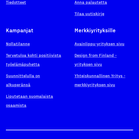
Tiedotteet
Anna palautetta
Tilaa uutiskirje
Kampanjat
Merkkiyrityksille
Nollatilanne
Avainlippu-yrityksen sivu
Tervetuloa kohti positiivista
Design from Finland -
työelämäpuhetta
yrityksen sivu
Suunnittelulla on
Yhteiskunnallinen Yritys -
alkuperänsä
merkkiyrityksen sivu
Liputetaan suomalaista
osaamista