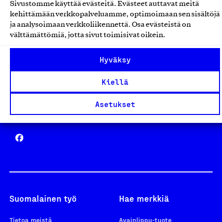
Sivustomme käyttää evästeitä. Evästeet auttavat meitä
Avainlippu
kehittämään verkkopalveluamme, optimoimaan sen sisältöjä
ja analysoimaan verkkoliikennettä. Osa evästeistä on
välttämättömiä, jotta sivut toimisivat oikein.
Hyväksy
Design From Finland
Kiellä
Asetukset
Yhteiskunnallinen Yritys -merkki
Suomalainen työ
Hae merkkiä
Tietoa meistä
Avainlippu-tuote