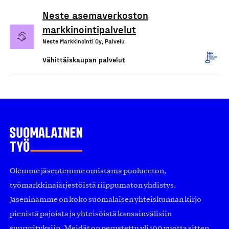
Neste asemaverkoston
markkinointipalvelut
Neste Markkinointi Oy, Palvelu
Vähittäiskaupan palvelut
Olemme jäsentemme omistama puolueeton,
työmarkkinajärjestöistä riippumaton yhdistys.
Jäseninämme on koko suomalaisen yhteiskunnan kirjo
pienistä pajoista ja yhteisöistä kansainvälisiin
suuryrityksiin. Meidät on perustettu yli 100 vuotta sitten