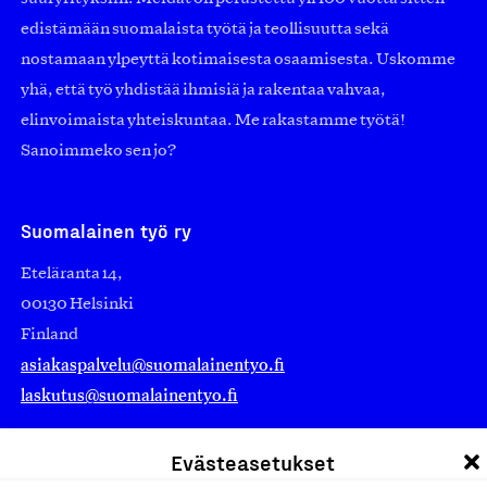
edistämään suomalaista työtä ja teollisuutta sekä
nostamaan ylpeyttä kotimaisesta osaamisesta. Uskomme
yhä, että työ yhdistää ihmisiä ja rakentaa vahvaa,
elinvoimaista yhteiskuntaa. Me rakastamme työtä!
Sanoimmeko sen jo?
Suomalainen työ ry
Eteläranta 14,
00130 Helsinki
Finland
asiakaspalvelu@suomalainentyo.fi
laskutus@suomalainentyo.fi
Evästeasetukset