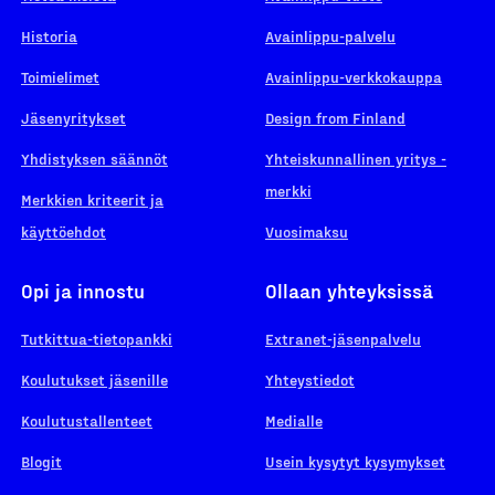
Historia
Avainlippu-palvelu
Toimielimet
Avainlippu-verkkokauppa
Jäsenyritykset
Design from Finland
Yhdistyksen säännöt
Yhteiskunnallinen yritys -
merkki
Merkkien kriteerit ja
käyttöehdot
Vuosimaksu
Opi ja innostu
Ollaan yhteyksissä
Tutkittua-tietopankki
Extranet-jäsenpalvelu
Koulutukset jäsenille
Yhteystiedot
Koulutustallenteet
Medialle
Blogit
Usein kysytyt kysymykset