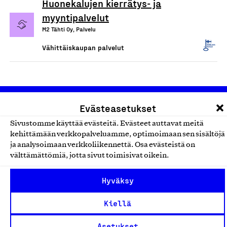
Huonekalujen kierrätys- ja
myyntipalvelut
M2 Tähti Oy, Palvelu
Vähittäiskaupan palvelut
Evästeasetukset
Sivustomme käyttää evästeitä. Evästeet auttavat meitä
kehittämään verkkopalveluamme, optimoimaan sen sisältöjä
ja analysoimaan verkkoliikennettä. Osa evästeistä on
välttämättömiä, jotta sivut toimisivat oikein.
Olemme jäsentemme omistama puolueeton,
työmarkkinajärjestöistä riippumaton yhdistys.
Hyväksy
Jäseninämme on koko suomalaisen yhteiskunnan kirjo
pienistä pajoista ja yhteisöistä kansainvälisiin
Kiellä
suuryrityksiin. Meidät on perustettu yli 100 vuotta sitten
Asetukset