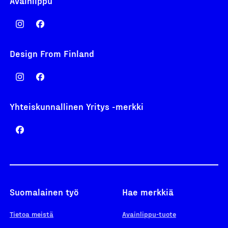
Avainlippu
Design From Finland
Yhteiskunnallinen Yritys -merkki
Suomalainen työ
Hae merkkiä
Tietoa meistä
Avainlippu-tuote