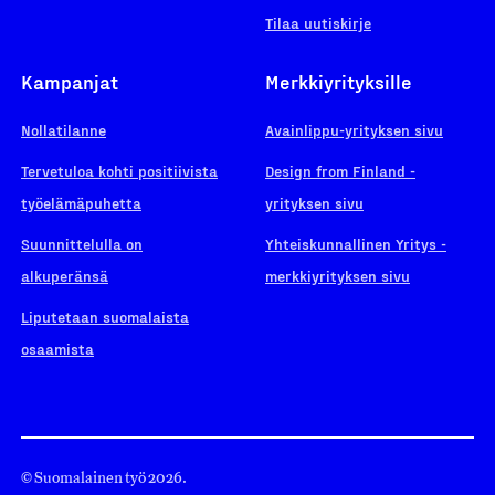
Tilaa uutiskirje
Kampanjat
Merkkiyrityksille
Nollatilanne
Avainlippu-yrityksen sivu
Tervetuloa kohti positiivista
Design from Finland -
työelämäpuhetta
yrityksen sivu
Suunnittelulla on
Yhteiskunnallinen Yritys -
alkuperänsä
merkkiyrityksen sivu
Liputetaan suomalaista
osaamista
© Suomalainen työ 2026.