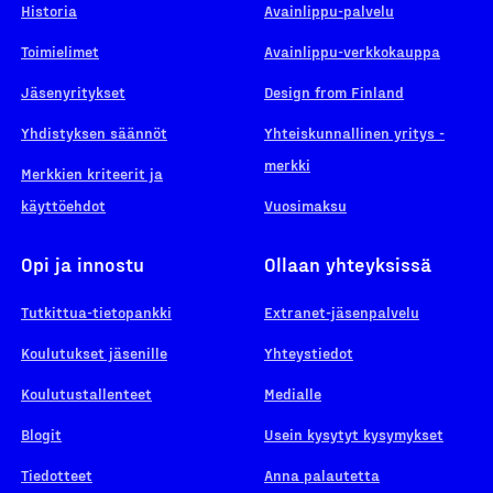
Historia
Avainlippu-palvelu
Toimielimet
Avainlippu-verkkokauppa
Jäsenyritykset
Design from Finland
Yhdistyksen säännöt
Yhteiskunnallinen yritys -
merkki
Merkkien kriteerit ja
käyttöehdot
Vuosimaksu
Opi ja innostu
Ollaan yhteyksissä
Tutkittua-tietopankki
Extranet-jäsenpalvelu
Koulutukset jäsenille
Yhteystiedot
Koulutustallenteet
Medialle
Blogit
Usein kysytyt kysymykset
Tiedotteet
Anna palautetta