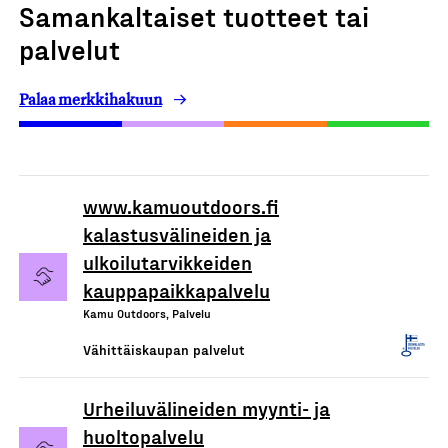
Samankaltaiset tuotteet tai
palvelut
Palaa merkkihakuun
www.kamuoutdoors.fi
kalastusvälineiden ja
ulkoilutarvikkeiden
kauppapaikkapalvelu
Kamu Outdoors, Palvelu
Vähittäiskaupan palvelut
Urheiluvälineiden myynti- ja
huoltopalvelu