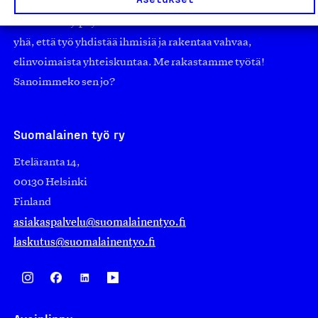
edistämään suomalaista työtä ja teollisuutta sekä
nostamaan ylpeyttä kotimaisesta osaamisesta. Uskomme
yhä, että työ yhdistää ihmisiä ja rakentaa vahvaa,
elinvoimaista yhteiskuntaa. Me rakastamme työtä!
Sanoimmeko sen jo?
Suomalainen työ ry
Eteläranta 14,
00130 Helsinki
Finland
asiakaspalvelu@suomalainentyo.fi
laskutus@suomalainentyo.fi