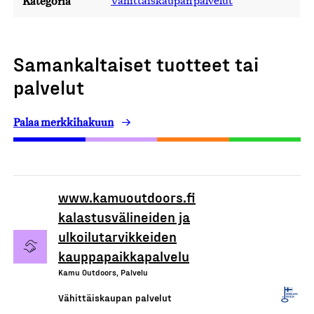
Kategoria
Vähittäiskaupan palvelut
Samankaltaiset tuotteet tai
palvelut
Palaa merkkihakuun
www.kamuoutdoors.fi
kalastusvälineiden ja
ulkoilutarvikkeiden
kauppapaikkapalvelu
Kamu Outdoors, Palvelu
Vähittäiskaupan palvelut