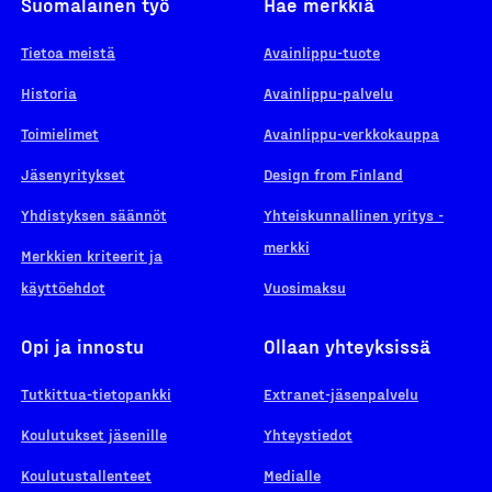
Suomalainen työ
Hae merkkiä
Tietoa meistä
Avainlippu-tuote
Historia
Avainlippu-palvelu
Toimielimet
Avainlippu-verkkokauppa
Jäsenyritykset
Design from Finland
Yhdistyksen säännöt
Yhteiskunnallinen yritys -
merkki
Merkkien kriteerit ja
käyttöehdot
Vuosimaksu
Opi ja innostu
Ollaan yhteyksissä
Tutkittua-tietopankki
Extranet-jäsenpalvelu
Koulutukset jäsenille
Yhteystiedot
Koulutustallenteet
Medialle