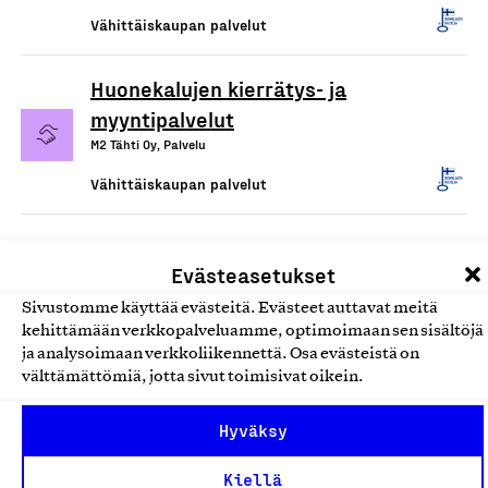
Vähittäiskaupan palvelut
Huonekalujen kierrätys- ja
myyntipalvelut
M2 Tähti Oy, Palvelu
Vähittäiskaupan palvelut
Evästeasetukset
Sivustomme käyttää evästeitä. Evästeet auttavat meitä
kehittämään verkkopalveluamme, optimoimaan sen sisältöjä
ja analysoimaan verkkoliikennettä. Osa evästeistä on
välttämättömiä, jotta sivut toimisivat oikein.
Olemme jäsentemme omistama puolueeton,
Hyväksy
työmarkkinajärjestöistä riippumaton yhdistys.
Kiellä
Jäseninämme on koko suomalaisen yhteiskunnan kirjo