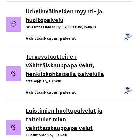
Urheiluvälineiden myynti- ja
huoltopalvelu
Ski-Outlet Finland Oy, Ski Out Bike, Palvelu
Vähittäiskaupan palvelut
Terveystuotteiden
vähittäiskauppapalvelut,
henkilökohtaisella palvelulla
Yrttisoppi Oy, Palvelu
Vähittäiskaupan palvelut
Luistimien huoltopalvelut ja
taitoluistimien
vähittäiskauppapalvelut
Luistintohtori oy, Palvelu