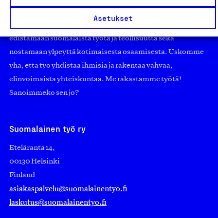
pienistä pajoista ja yhteisöistä kansainvälisiin
Asetukset
suuryrityksiin. Meidät on perustettu yli 100 vuotta sitten
edistämään suomalaista työtä ja teollisuutta sekä
nostamaan ylpeyttä kotimaisesta osaamisesta. Uskomme
yhä, että työ yhdistää ihmisiä ja rakentaa vahvaa,
elinvoimaista yhteiskuntaa. Me rakastamme työtä!
Sanoimmeko sen jo?
Suomalainen työ ry
Eteläranta 14,
00130 Helsinki
Finland
asiakaspalvelu@suomalainentyo.fi
laskutus@suomalainentyo.fi