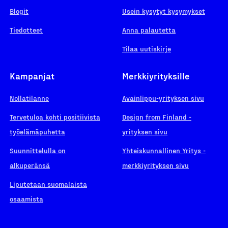
Blogit
Usein kysytyt kysymykset
Tiedotteet
Anna palautetta
Tilaa uutiskirje
Kampanjat
Merkkiyrityksille
Nollatilanne
Avainlippu-yrityksen sivu
Tervetuloa kohti positiivista
Design from Finland -
työelämäpuhetta
yrityksen sivu
Suunnittelulla on
Yhteiskunnallinen Yritys -
alkuperänsä
merkkiyrityksen sivu
Liputetaan suomalaista
osaamista