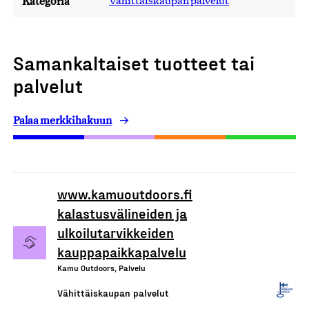
Kategoria
Vähittäiskaupan palvelut
Samankaltaiset tuotteet tai
palvelut
Palaa merkkihakuun
www.kamuoutdoors.fi
kalastusvälineiden ja
ulkoilutarvikkeiden
kauppapaikkapalvelu
Kamu Outdoors, Palvelu
Vähittäiskaupan palvelut