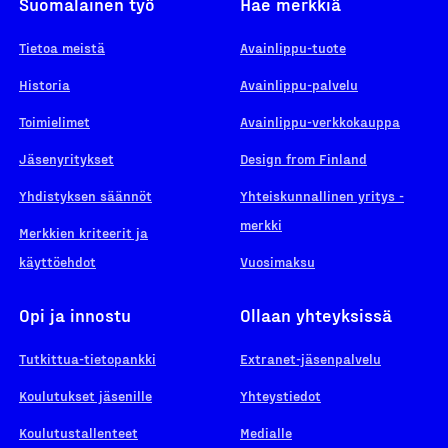
Suomalainen työ
Hae merkkiä
Tietoa meistä
Avainlippu-tuote
Historia
Avainlippu-palvelu
Toimielimet
Avainlippu-verkkokauppa
Jäsenyritykset
Design from Finland
Yhdistyksen säännöt
Yhteiskunnallinen yritys -
merkki
Merkkien kriteerit ja
käyttöehdot
Vuosimaksu
Opi ja innostu
Ollaan yhteyksissä
Tutkittua-tietopankki
Extranet-jäsenpalvelu
Koulutukset jäsenille
Yhteystiedot
Koulutustallenteet
Medialle