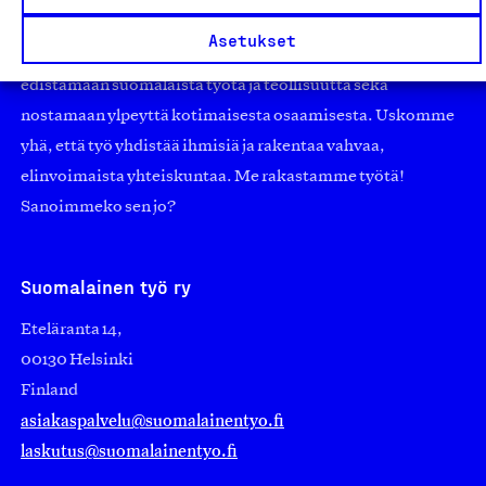
pienistä pajoista ja yhteisöistä kansainvälisiin
Asetukset
suuryrityksiin. Meidät on perustettu yli 100 vuotta sitten
edistämään suomalaista työtä ja teollisuutta sekä
nostamaan ylpeyttä kotimaisesta osaamisesta. Uskomme
yhä, että työ yhdistää ihmisiä ja rakentaa vahvaa,
elinvoimaista yhteiskuntaa. Me rakastamme työtä!
Sanoimmeko sen jo?
Suomalainen työ ry
Eteläranta 14,
00130 Helsinki
Finland
asiakaspalvelu@suomalainentyo.fi
laskutus@suomalainentyo.fi