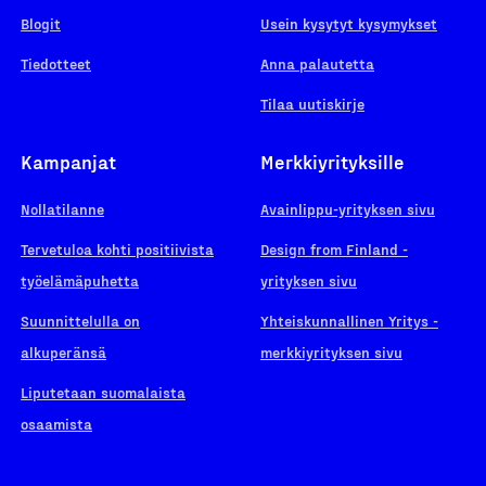
Blogit
Usein kysytyt kysymykset
Tiedotteet
Anna palautetta
Tilaa uutiskirje
Kampanjat
Merkkiyrityksille
Nollatilanne
Avainlippu-yrityksen sivu
Tervetuloa kohti positiivista
Design from Finland -
työelämäpuhetta
yrityksen sivu
Suunnittelulla on
Yhteiskunnallinen Yritys -
alkuperänsä
merkkiyrityksen sivu
Liputetaan suomalaista
osaamista