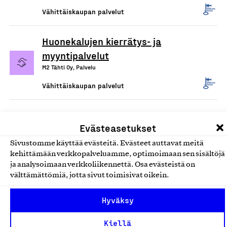
Vähittäiskaupan palvelut
Huonekalujen kierrätys- ja
myyntipalvelut
M2 Tähti Oy, Palvelu
Vähittäiskaupan palvelut
Evästeasetukset
Sivustomme käyttää evästeitä. Evästeet auttavat meitä
kehittämään verkkopalveluamme, optimoimaan sen sisältöjä
ja analysoimaan verkkoliikennettä. Osa evästeistä on
välttämättömiä, jotta sivut toimisivat oikein.
Olemme jäsentemme omistama puolueeton,
Hyväksy
työmarkkinajärjestöistä riippumaton yhdistys.
Kiellä
Jäseninämme on koko suomalaisen yhteiskunnan kirjo