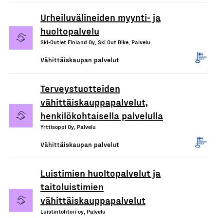
Urheiluvälineiden myynti- ja
huoltopalvelu
Ski-Outlet Finland Oy, Ski Out Bike, Palvelu
Vähittäiskaupan palvelut
Terveystuotteiden
vähittäiskauppapalvelut,
henkilökohtaisella palvelulla
Yrttisoppi Oy, Palvelu
Vähittäiskaupan palvelut
Luistimien huoltopalvelut ja
taitoluistimien
vähittäiskauppapalvelut
Luistintohtori oy, Palvelu