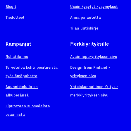
Blogit
Usein kysytyt kysymykset
Tiedotteet
Anna palautetta
Tilaa uutiskirje
Kampanjat
Merkkiyrityksille
Nollatilanne
Avainlippu-yrityksen sivu
Tervetuloa kohti positiivista
Design from Finland -
työelämäpuhetta
yrityksen sivu
Suunnittelulla on
Yhteiskunnallinen Yritys -
alkuperänsä
merkkiyrityksen sivu
Liputetaan suomalaista
osaamista