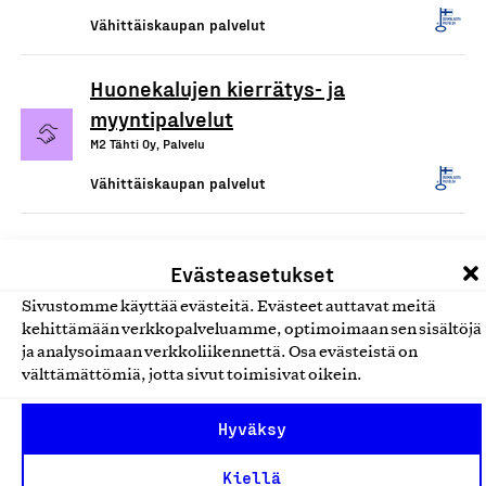
Vähittäiskaupan palvelut
Huonekalujen kierrätys- ja
myyntipalvelut
M2 Tähti Oy, Palvelu
Vähittäiskaupan palvelut
Evästeasetukset
Sivustomme käyttää evästeitä. Evästeet auttavat meitä
kehittämään verkkopalveluamme, optimoimaan sen sisältöjä
ja analysoimaan verkkoliikennettä. Osa evästeistä on
välttämättömiä, jotta sivut toimisivat oikein.
Olemme jäsentemme omistama puolueeton,
Hyväksy
työmarkkinajärjestöistä riippumaton yhdistys.
Kiellä
Jäseninämme on koko suomalaisen yhteiskunnan kirjo