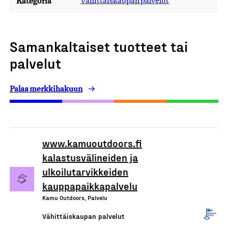
Kategoria
Vähittäiskaupan palvelut
Samankaltaiset tuotteet tai
palvelut
Palaa merkkihakuun
www.kamuoutdoors.fi
kalastusvälineiden ja
ulkoilutarvikkeiden
kauppapaikkapalvelu
Kamu Outdoors, Palvelu
Vähittäiskaupan palvelut