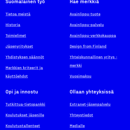
Suomalainen työ
Hae merkkiä
Tietoa meistä
Avainlippu-tuote
Historia
Avainlippu-palvelu
Toimielimet
Avainlippu-verkkokauppa
Jäsenyritykset
Design from Finland
Yhdistyksen säännöt
Yhteiskunnallinen yritys -
merkki
Merkkien kriteerit ja
käyttöehdot
Vuosimaksu
Opi ja innostu
Ollaan yhteyksissä
Tutkittua-tietopankki
Extranet-jäsenpalvelu
Koulutukset jäsenille
Yhteystiedot
Koulutustallenteet
Medialle