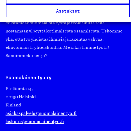
pienistä pajoista ja yhteisöistä kansainvälisiin
Asetukset
suuryrityksiin. Meidät on perustettu yli 100 vuotta sitten
edistämään suomalaista työtä ja teollisuutta sekä
nostamaan ylpeyttä kotimaisesta osaamisesta. Uskomme
yhä, että työ yhdistää ihmisiä ja rakentaa vahvaa,
elinvoimaista yhteiskuntaa. Me rakastamme työtä!
Sanoimmeko sen jo?
Suomalainen työ ry
Eteläranta 14,
00130 Helsinki
Finland
asiakaspalvelu@suomalainentyo.fi
laskutus@suomalainentyo.fi