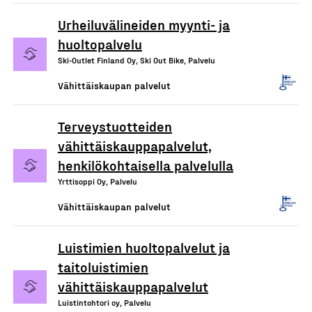
Urheiluvälineiden myynti- ja
huoltopalvelu
Ski-Outlet Finland Oy, Ski Out Bike, Palvelu
Vähittäiskaupan palvelut
Terveystuotteiden
vähittäiskauppapalvelut,
henkilökohtaisella palvelulla
Yrttisoppi Oy, Palvelu
Vähittäiskaupan palvelut
Luistimien huoltopalvelut ja
taitoluistimien
vähittäiskauppapalvelut
Luistintohtori oy, Palvelu