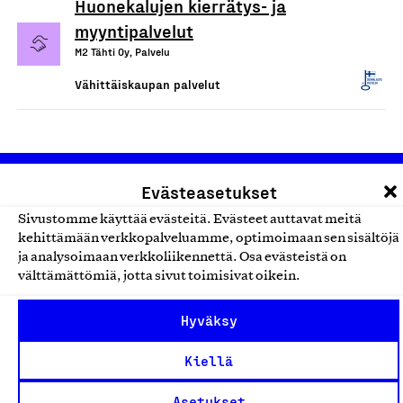
Huonekalujen kierrätys- ja
myyntipalvelut
M2 Tähti Oy, Palvelu
Vähittäiskaupan palvelut
Evästeasetukset
Sivustomme käyttää evästeitä. Evästeet auttavat meitä
kehittämään verkkopalveluamme, optimoimaan sen sisältöjä
ja analysoimaan verkkoliikennettä. Osa evästeistä on
välttämättömiä, jotta sivut toimisivat oikein.
Olemme jäsentemme omistama puolueeton,
työmarkkinajärjestöistä riippumaton yhdistys.
Hyväksy
Jäseninämme on koko suomalaisen yhteiskunnan kirjo
pienistä pajoista ja yhteisöistä kansainvälisiin
Kiellä
suuryrityksiin. Meidät on perustettu yli 100 vuotta sitten
Asetukset