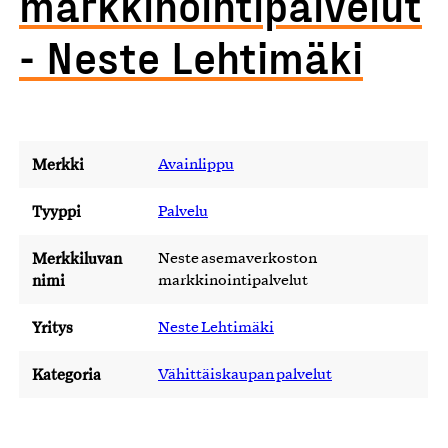
markkinointipalvelut
- Neste Lehtimäki
Merkki
Avainlippu
Tyyppi
Palvelu
Merkkiluvan
Neste asemaverkoston
nimi
markkinointipalvelut
Yritys
Neste Lehtimäki
Kategoria
Vähittäiskaupan palvelut