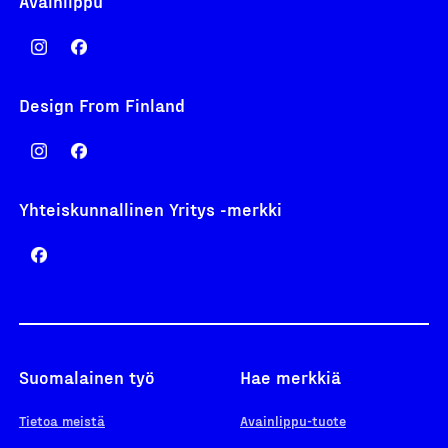
Avainlippu
Design From Finland
Yhteiskunnallinen Yritys -merkki
Suomalainen työ
Hae merkkiä
Tietoa meistä
Avainlippu-tuote