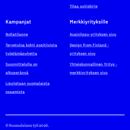
Tilaa uutiskirje
Kampanjat
Merkkiyrityksille
Nollatilanne
Avainlippu-yrityksen sivu
Tervetuloa kohti positiivista
Design from Finland -
työelämäpuhetta
yrityksen sivu
Suunnittelulla on
Yhteiskunnallinen Yritys -
alkuperänsä
merkkiyrityksen sivu
Liputetaan suomalaista
osaamista
© Suomalainen työ 2026.