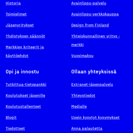
Historia
Avainlippu-palvelu
Toimielimet
Avainlippu-verkkokauppa
Jäsenyritykset
Design from Finland
Yhdistyksen säännöt
Yhteiskunnallinen yritys -
merkki
Merkkien kriteerit ja
käyttöehdot
Vuosimaksu
Opi ja innostu
Ollaan yhteyksissä
Tutkittua-tietopankki
Extranet-jäsenpalvelu
Koulutukset jäsenille
Yhteystiedot
Koulutustallenteet
Medialle
Blogit
Usein kysytyt kysymykset
Tiedotteet
Anna palautetta