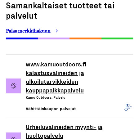
Samankaltaiset tuotteet tai
palvelut
Palaa merkkihakuun
www.kamuoutdoors.fi
kalastusvälineiden ja
ulkoilutarvikkeiden
kauppapaikkapalvelu
Kamu Outdoors, Palvelu
Vähittäiskaupan palvelut
Urheiluvälineiden myynti- ja
huoltopalvelu