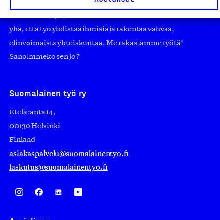
edistämään suomalaista työtä ja teollisuutta sekä
nostamaan ylpeyttä kotimaisesta osaamisesta. Uskomme
yhä, että työ yhdistää ihmisiä ja rakentaa vahvaa,
elinvoimaista yhteiskuntaa. Me rakastamme työtä!
Sanoimmeko sen jo?
Suomalainen työ ry
Eteläranta 14,
00130 Helsinki
Finland
asiakaspalvelu@suomalainentyo.fi
laskutus@suomalainentyo.fi