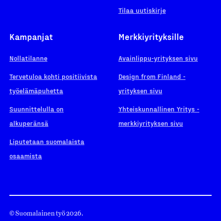
Tilaa uutiskirje
Kampanjat
Merkkiyrityksille
Nollatilanne
Avainlippu-yrityksen sivu
Tervetuloa kohti positiivista
Design from Finland -
työelämäpuhetta
yrityksen sivu
Suunnittelulla on
Yhteiskunnallinen Yritys -
alkuperänsä
merkkiyrityksen sivu
Liputetaan suomalaista
osaamista
© Suomalainen työ 2026.