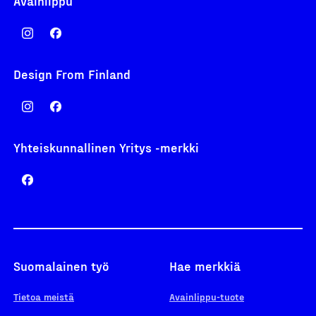
Avainlippu
Design From Finland
Yhteiskunnallinen Yritys -merkki
Suomalainen työ
Hae merkkiä
Tietoa meistä
Avainlippu-tuote