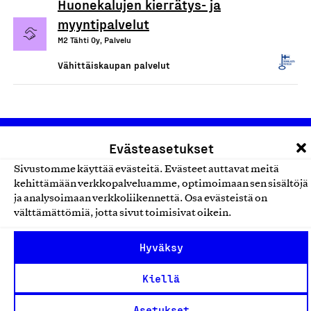
Huonekalujen kierrätys- ja
myyntipalvelut
M2 Tähti Oy, Palvelu
Vähittäiskaupan palvelut
Evästeasetukset
Sivustomme käyttää evästeitä. Evästeet auttavat meitä
kehittämään verkkopalveluamme, optimoimaan sen sisältöjä
ja analysoimaan verkkoliikennettä. Osa evästeistä on
välttämättömiä, jotta sivut toimisivat oikein.
Olemme jäsentemme omistama puolueeton,
työmarkkinajärjestöistä riippumaton yhdistys.
Hyväksy
Jäseninämme on koko suomalaisen yhteiskunnan kirjo
pienistä pajoista ja yhteisöistä kansainvälisiin
Kiellä
suuryrityksiin. Meidät on perustettu yli 100 vuotta sitten
Asetukset