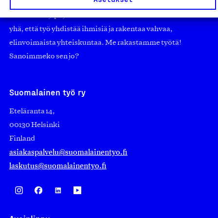
edistämään suomalaista työtä ja teollisuutta sekä
nostamaan ylpeyttä kotimaisesta osaamisesta. Uskomme
yhä, että työ yhdistää ihmisiä ja rakentaa vahvaa,
elinvoimaista yhteiskuntaa. Me rakastamme työtä!
Sanoimmeko sen jo?
Suomalainen työ ry
Eteläranta 14,
00130 Helsinki
Finland
asiakaspalvelu@suomalainentyo.fi
laskutus@suomalainentyo.fi