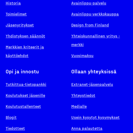
Historia
Avainlippu-palvelu
Toimielimet
Avainlippu-verkkokauppa
Jäsenyritykset
Design from Finland
Yhdistyksen säännöt
Yhteiskunnallinen yritys -
merkki
Merkkien kriteerit ja
käyttöehdot
Vuosimaksu
Opi ja innostu
Ollaan yhteyksissä
Tutkittua-tietopankki
Extranet-jäsenpalvelu
Koulutukset jäsenille
Yhteystiedot
Koulutustallenteet
Medialle
Blogit
Usein kysytyt kysymykset
Tiedotteet
Anna palautetta