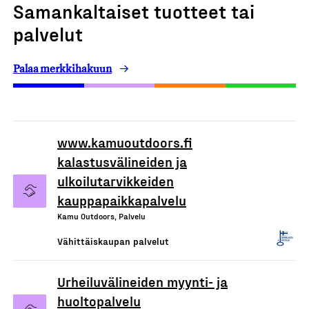
Samankaltaiset tuotteet tai
palvelut
Palaa merkkihakuun
www.kamuoutdoors.fi
kalastusvälineiden ja
ulkoilutarvikkeiden
kauppapaikkapalvelu
Kamu Outdoors, Palvelu
Vähittäiskaupan palvelut
Urheiluvälineiden myynti- ja
huoltopalvelu