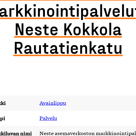
rkkinointipalvelu
Neste Kokkola
Rautatienkatu
ki
Avainlippu
pi
Palvelu
kiluvan nimi
Neste asemaverkoston markkinointipal