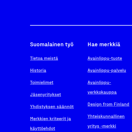
Suomalainen työ
Hae merkkiä
Tietoa meistä
Avainlippu-tuote
Historia
Avainlippu-palvelu
Toimielimet
Avainlippu-
verkkokauppa
Jäsenyritykset
Design from Finland
Yhdistyksen säännöt
Yhteiskunnallinen
Merkkien kriteerit ja
yritys -merkki
käyttöehdot