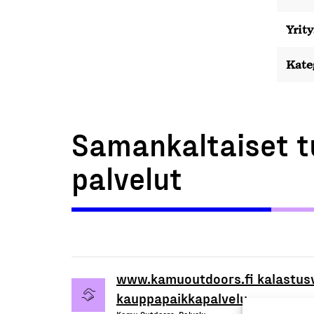
Yrity
Kate
Samankaltaiset t
palvelut
www.kamuoutdoors.fi kalastusvä
kauppapaikkapalvelu