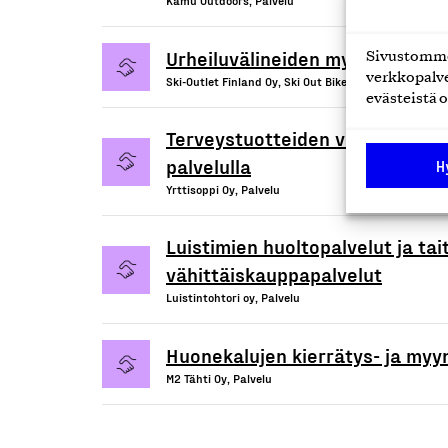
Kamu Outdoors, Palvelu
Urheiluvälineiden myynti- ja hu
Sivustomme 
verkkopalve
Ski-Outlet Finland Oy, Ski Out Bike, Palvelu
evästeistä o
Terveystuotteiden vähittäiskau
palvelulla
H
Yrttisoppi Oy, Palvelu
Luistimien huoltopalvelut ja tai
vähittäiskauppapalvelut
Luistintohtori oy, Palvelu
Huonekalujen kierrätys- ja myyn
M2 Tähti Oy, Palvelu