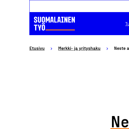
T
Etusivu
Merkki- ja yrityshaku
Neste 
Ne