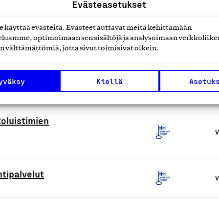
Evästeasetukset
oltopalvelu
käyttää evästeitä. Evästeet auttavat meitä kehittämään
V
luamme, optimoimaan sen sisältöjä ja analysoimaan verkkoliike
n välttämättömiä, jotta sivut toimisivat oikein.
ppapalvelut, henkilökohtaisella
V
yväksy
Kiellä
Asetuk
toluistimien
V
tipalvelut
V