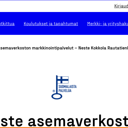
Kirjau
utkittua
Koulutukset ja tapahtumat
Merkki- ja yrityshak
asemaverkoston markkinointipalvelut – Neste Kokkola Rautatien
ste asemaverkos