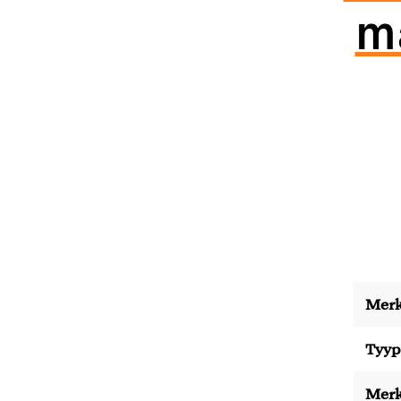
ma
Merk
Tyyp
Merk