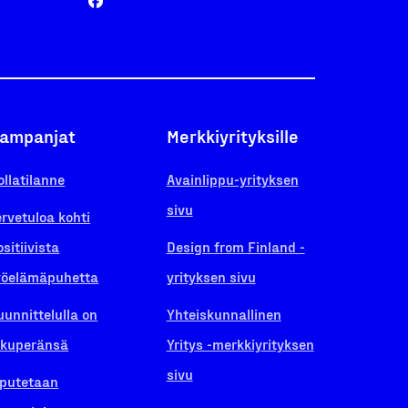
ampanjat
Merkkiyrityksille
ollatilanne
Avainlippu-yrityksen
sivu
ervetuloa kohti
ositiivista
Design from Finland -
yöelämäpuhetta
yrityksen sivu
uunnittelulla on
Yhteiskunnallinen
lkuperänsä
Yritys -merkkiyrityksen
sivu
iputetaan