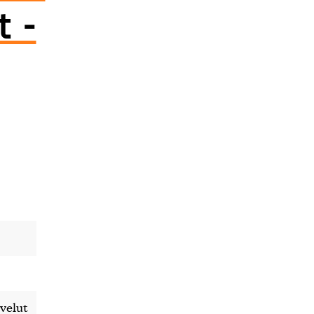
t -
velut