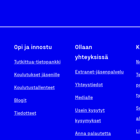
Opi ja innostu
Ollaan
K
yhteyksissä
Tutkittua-tietopankki
N
Extranet-jäsenpalvelu
Koulutukset jäsenille
T
Yhteystiedot
p
Koulutustallenteet
t
Medialle
Blogit
S
Usein kysytyt
Tiedotteet
a
kysymykset
L
Anna palautetta