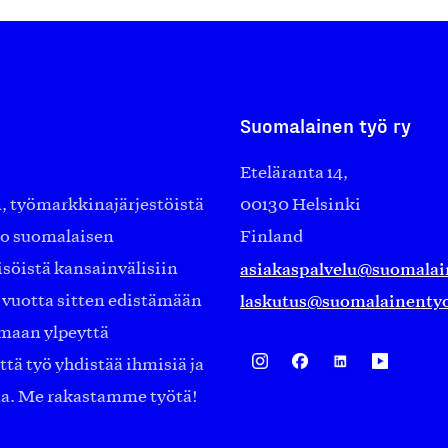
Suomalainen työ ry
Eteläranta 14,
työmarkkinajärjestöistä
00130 Helsinki
ko suomalaisen
Finland
asiakaspalvelu@suomalai
isöistä kansainvälisiin
laskutus@suomalainentyo
0 vuotta sitten edistämään
amaan ylpeyttä
ä työ yhdistää ihmisiä ja
aa. Me rakastamme työtä!