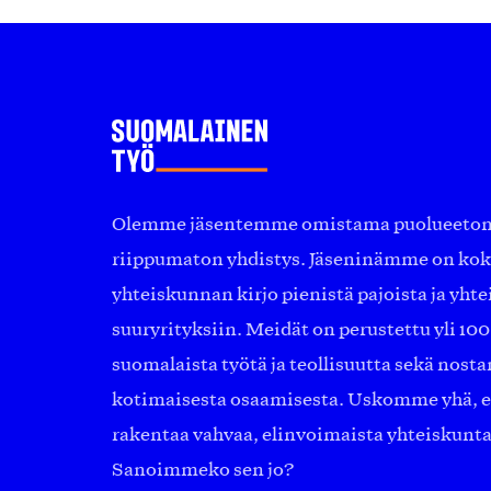
Olemme jäsentemme omistama puolueeton, 
riippumaton yhdistys. Jäseninämme on ko
yhteiskunnan kirjo pienistä pajoista ja yhte
suuryrityksiin. Meidät on perustettu yli 10
suomalaista työtä ja teollisuutta sekä nost
kotimaisesta osaamisesta. Uskomme yhä, ett
rakentaa vahvaa, elinvoimaista yhteiskunt
Sanoimmeko sen jo?