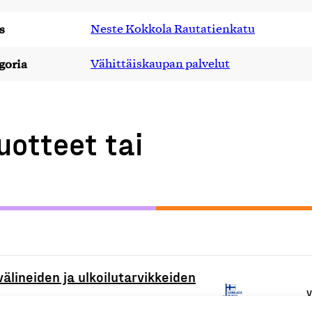
s
Neste Kokkola Rautatienkatu
goria
Vähittäiskaupan palvelut
uotteet tai
lineiden ja ulkoilutarvikkeiden
V