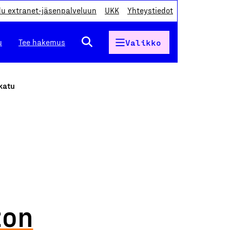
du extranet-jäsenpalveluun
UKK
Yhteystiedot
u
Tee hakemus
Valikko
katu
ton