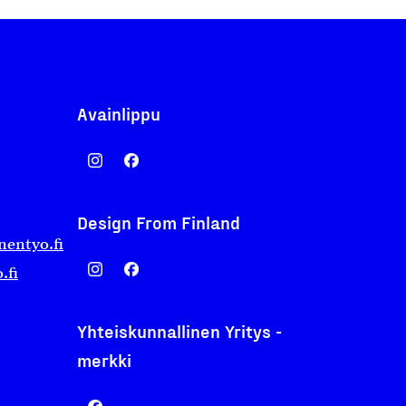
Avainlippu
Design From Finland
nentyo.fi
.fi
Yhteiskunnallinen Yritys -
merkki