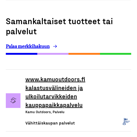
Samankaltaiset tuotteet tai
palvelut
Palaa merkkihakuun
www.kamuoutdoors.fi
kalastusvälineiden ja
ulkoilutarvikkeiden
kauppapaikkapalvelu
Kamu Outdoors, Palvelu
Vähittäiskaupan palvelut