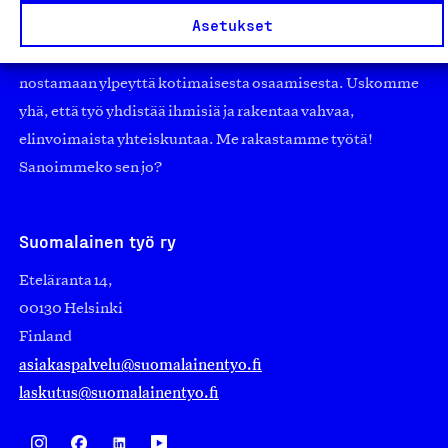
pienistä pajoista ja yhteisöistä kansainvälisiin
Asetukset
suuryrityksiin. Meidät on perustettu yli 100 vuotta sitten
edistämään suomalaista työtä ja teollisuutta sekä
nostamaan ylpeyttä kotimaisesta osaamisesta. Uskomme
yhä, että työ yhdistää ihmisiä ja rakentaa vahvaa,
elinvoimaista yhteiskuntaa. Me rakastamme työtä!
Sanoimmeko sen jo?
Suomalainen työ ry
Eteläranta 14,
00130 Helsinki
Finland
asiakaspalvelu@suomalainentyo.fi
laskutus@suomalainentyo.fi