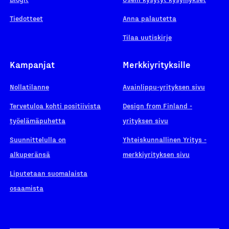
Tiedotteet
Anna palautetta
Tilaa uutiskirje
Kampanjat
Merkkiyrityksille
Nollatilanne
Avainlippu-yrityksen sivu
Tervetuloa kohti positiivista
Design from Finland -
työelämäpuhetta
yrityksen sivu
Suunnittelulla on
Yhteiskunnallinen Yritys -
alkuperänsä
merkkiyrityksen sivu
Liputetaan suomalaista
osaamista