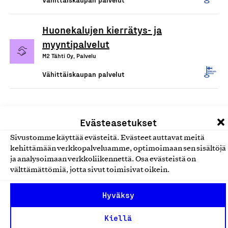
Huonekalujen kierrätys- ja
myyntipalvelut
M2 Tähti Oy, Palvelu
Vähittäiskaupan palvelut
Evästeasetukset
Sivustomme käyttää evästeitä. Evästeet auttavat meitä
kehittämään verkkopalveluamme, optimoimaan sen sisältöjä
ja analysoimaan verkkoliikennettä. Osa evästeistä on
välttämättömiä, jotta sivut toimisivat oikein.
Olemme jäsentemme omistama puolueeton,
Hyväksy
työmarkkinajärjestöistä riippumaton yhdistys.
Jäseninämme on koko suomalaisen yhteiskunnan kirjo
Kiellä