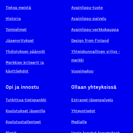
Tietoa meistä
Avainlippu-tuote
Historia
Avainlippu-palvelu
Toimielimet
Avainlippu-verkkokauppa
Jäsenyritykset
Design from Finland
Yhdistyksen säännöt
Yhteiskunnallinen yritys -
merkki
Merkkien kriteerit ja
käyttöehdot
Vuosimaksu
Opi ja innostu
Ollaan yhteyksissä
Tutkittua-tietopankki
Extranet-jäsenpalvelu
Koulutukset jäsenille
Yhteystiedot
Koulutustallenteet
Medialle
Blogit
Usein kysytyt kysymykset