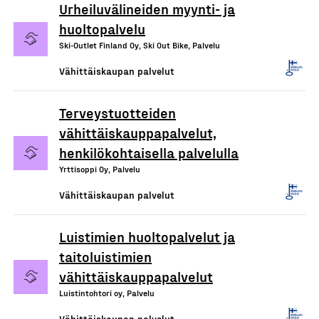
Urheiluvälineiden myynti- ja
huoltopalvelu
Ski-Outlet Finland Oy, Ski Out Bike, Palvelu
Vähittäiskaupan palvelut
Terveystuotteiden
vähittäiskauppapalvelut,
henkilökohtaisella palvelulla
Yrttisoppi Oy, Palvelu
Vähittäiskaupan palvelut
Luistimien huoltopalvelut ja
taitoluistimien
vähittäiskauppapalvelut
Luistintohtori oy, Palvelu
Vähittäiskaupan palvelut