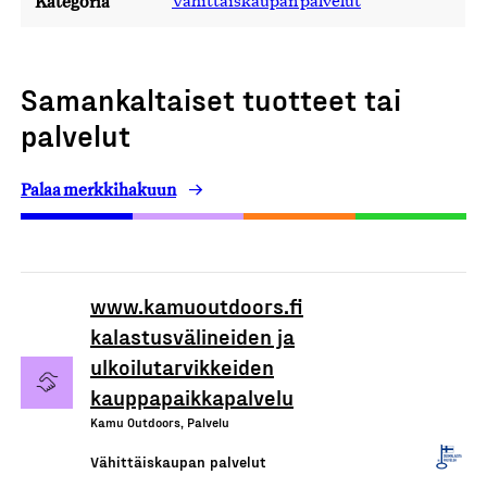
Kategoria
Vähittäiskaupan palvelut
Samankaltaiset tuotteet tai
palvelut
Palaa merkkihakuun
www.kamuoutdoors.fi
kalastusvälineiden ja
ulkoilutarvikkeiden
kauppapaikkapalvelu
Kamu Outdoors, Palvelu
Vähittäiskaupan palvelut