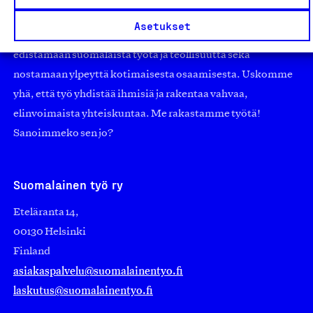
pienistä pajoista ja yhteisöistä kansainvälisiin
Asetukset
suuryrityksiin. Meidät on perustettu yli 100 vuotta sitten
edistämään suomalaista työtä ja teollisuutta sekä
nostamaan ylpeyttä kotimaisesta osaamisesta. Uskomme
yhä, että työ yhdistää ihmisiä ja rakentaa vahvaa,
elinvoimaista yhteiskuntaa. Me rakastamme työtä!
Sanoimmeko sen jo?
Suomalainen työ ry
Eteläranta 14,
00130 Helsinki
Finland
asiakaspalvelu@suomalainentyo.fi
laskutus@suomalainentyo.fi