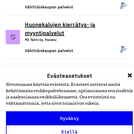
Vähittäiskaupan palvelut
Huonekalujen kierrätys- ja
myyntipalvelut
M2 Tähti Oy, Palvelu
Vähittäiskaupan palvelut
Evästeasetukset
Sivustomme käyttää evästeitä. Evästeet auttavat meitä
kehittämään verkkopalveluamme, optimoimaan sen sisältöjä
ja analysoimaan verkkoliikennettä. Osa evästeistä on
välttämättömiä, jotta sivut toimisivat oikein.
Olemme jäsentemme omistama puolueeton,
Hyväksy
työmarkkinajärjestöistä riippumaton yhdistys.
Kiellä
Jäseninämme on koko suomalaisen yhteiskunnan kirjo