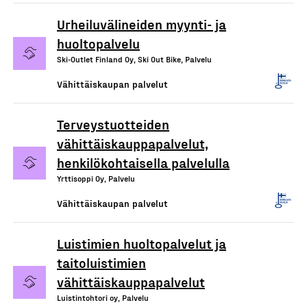
Urheiluvälineiden myynti- ja
huoltopalvelu
Ski-Outlet Finland Oy, Ski Out Bike, Palvelu
Vähittäiskaupan palvelut
Terveystuotteiden
vähittäiskauppapalvelut,
henkilökohtaisella palvelulla
Yrttisoppi Oy, Palvelu
Vähittäiskaupan palvelut
Luistimien huoltopalvelut ja
taitoluistimien
vähittäiskauppapalvelut
Luistintohtori oy, Palvelu