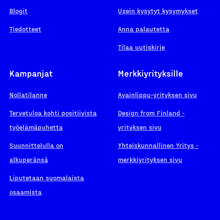
Blogit
Usein kysytyt kysymykset
Tiedotteet
Anna palautetta
Tilaa uutiskirje
Kampanjat
Merkkiyrityksille
Nollatilanne
Avainlippu-yrityksen sivu
Tervetuloa kohti positiivista
Design from Finland -
työelämäpuhetta
yrityksen sivu
Suunnittelulla on
Yhteiskunnallinen Yritys -
alkuperänsä
merkkiyrityksen sivu
Liputetaan suomalaista
osaamista