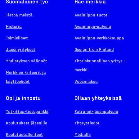
Suomalainen työ
Hae merkkiä
Tietoa meistä
Avainlippu-tuote
Historia
Avainlippu-palvelu
Toimielimet
Avainlippu-verkkokauppa
Jäsenyritykset
Design from Finland
Yhdistyksen säännöt
Yhteiskunnallinen yritys -
merkki
Merkkien kriteerit ja
käyttöehdot
Vuosimaksu
Opi ja innostu
Ollaan yhteyksissä
Tutkittua-tietopankki
Extranet-jäsenpalvelu
Koulutukset jäsenille
Yhteystiedot
Koulutustallenteet
Medialle