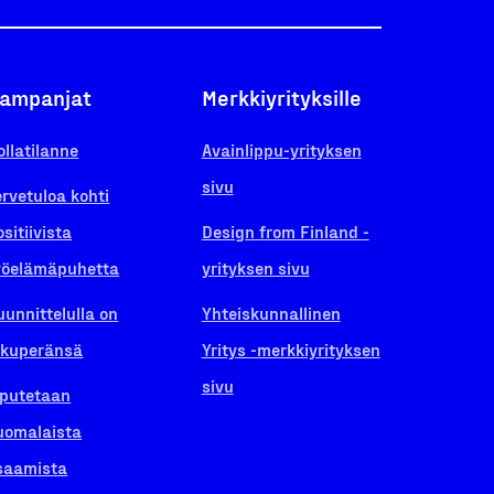
ampanjat
Merkkiyrityksille
ollatilanne
Avainlippu-yrityksen
sivu
ervetuloa kohti
ositiivista
Design from Finland -
yöelämäpuhetta
yrityksen sivu
uunnittelulla on
Yhteiskunnallinen
lkuperänsä
Yritys -merkkiyrityksen
sivu
iputetaan
uomalaista
saamista