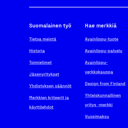
Suomalainen työ
Hae merkkiä
Tietoa meistä
Avainlippu-tuote
Historia
Avainlippu-palvelu
Toimielimet
Avainlippu-
verkkokauppa
Jäsenyritykset
Design from Finland
Yhdistyksen säännöt
Yhteiskunnallinen
Merkkien kriteerit ja
yritys -merkki
käyttöehdot
Vuosimaksu