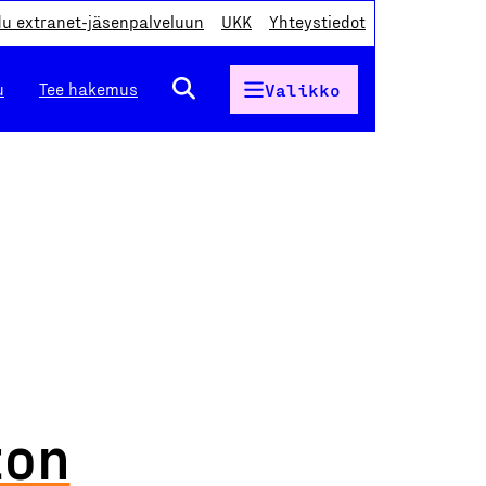
du extranet-jäsenpalveluun
UKK
Yhteystiedot
u
Tee hakemus
Valikko
ton