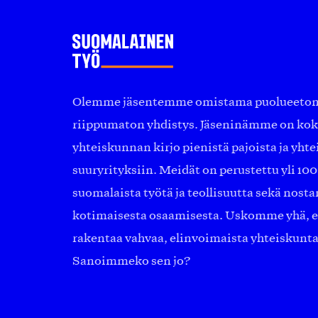
Olemme jäsentemme omistama puolueeton, 
riippumaton yhdistys. Jäseninämme on ko
yhteiskunnan kirjo pienistä pajoista ja yhte
suuryrityksiin. Meidät on perustettu yli 10
suomalaista työtä ja teollisuutta sekä nost
kotimaisesta osaamisesta. Uskomme yhä, ett
rakentaa vahvaa, elinvoimaista yhteiskunt
Sanoimmeko sen jo?