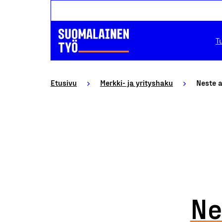
T
Etusivu
Merkki- ja yrityshaku
Neste 
Ne