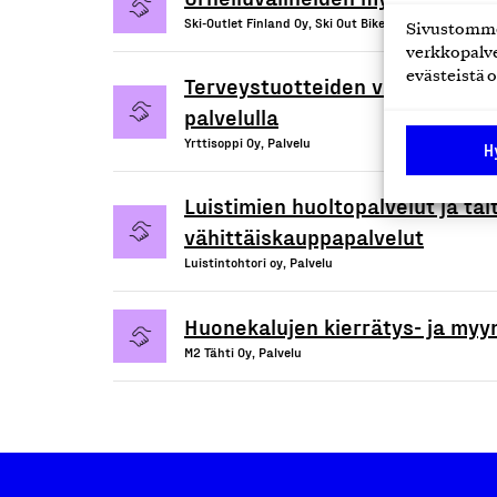
Ski-Outlet Finland Oy, Ski Out Bike, Palvelu
Sivustomme 
verkkopalve
evästeistä o
Terveystuotteiden vähittäiskau
palvelulla
Yrttisoppi Oy, Palvelu
H
Luistimien huoltopalvelut ja tai
vähittäiskauppapalvelut
Luistintohtori oy, Palvelu
Huonekalujen kierrätys- ja myyn
M2 Tähti Oy, Palvelu