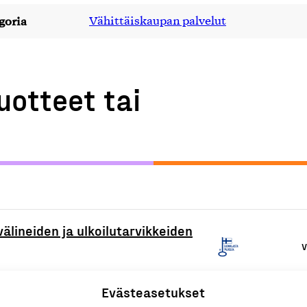
goria
Vähittäiskaupan palvelut
uotteet tai
lineiden ja ulkoilutarvikkeiden
V
Evästeasetukset
oltopalvelu