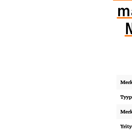
ma
Merk
Tyyp
Merk
Yrity