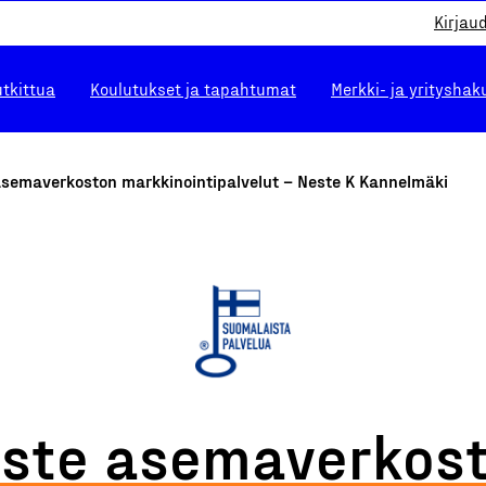
Kirjau
utkittua
Koulutukset ja tapahtumat
Merkki- ja yrityshak
asemaverkoston markkinointipalvelut – Neste K Kannelmäki
ste asemaverkos