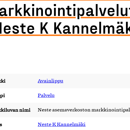
rkkinointipalvelu
Neste K Kannelmäk
ki
Avainlippu
pi
Palvelu
kiluvan nimi
Neste asemaverkoston markkinointipal
s
Neste K Kannelmäki