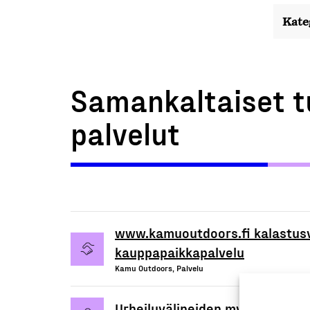
Kate
Samankaltaiset t
palvelut
www.kamuoutdoors.fi kalastusvä
kauppapaikkapalvelu
Kamu Outdoors, Palvelu
Urheiluvälineiden myynti- ja hu