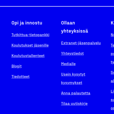
Opi ja innostu
Ollaan
K
yhteyksissä
Tutkittua-tietopankki
N
Extranet-jäsenpalvelu
Koulutukset jäsenille
T
Yhteystiedot
p
Koulutustallenteet
t
Medialle
Blogit
S
Usein kysytyt
Tiedotteet
a
kysymykset
L
Anna palautetta
s
Tilaa uutiskirje
o