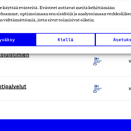
V
käyttää evästeitä. Evästeet auttavat meitä kehittämään
luamme, optimoimaan sen sisältöjä ja analysoimaan verkkoliike
n välttämättömiä, jotta sivut toimisivat oikein.
ppapalvelut, henkilökohtaisella
V
yväksy
Kiellä
Asetuk
toluistimien
V
tipalvelut
V