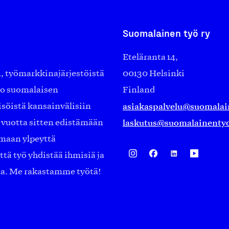
Suomalainen työ ry
Eteläranta 14,
työmarkkinajärjestöistä
00130 Helsinki
ko suomalaisen
Finland
asiakaspalvelu@suomalai
isöistä kansainvälisiin
laskutus@suomalainentyo
0 vuotta sitten edistämään
amaan ylpeyttä
ä työ yhdistää ihmisiä ja
aa. Me rakastamme työtä!