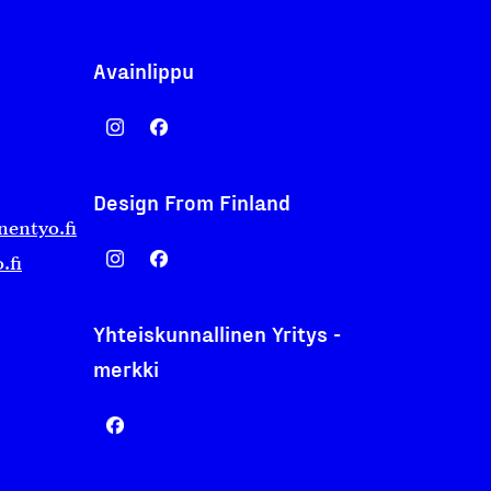
Avainlippu
Design From Finland
nentyo.fi
.fi
Yhteiskunnallinen Yritys -
merkki