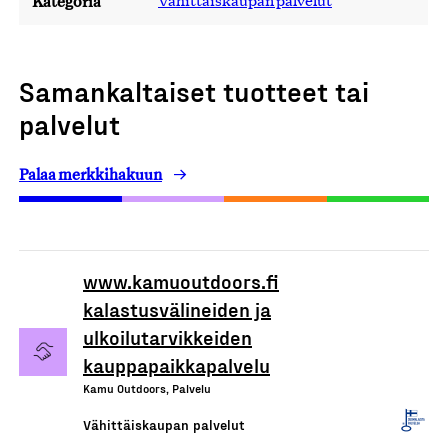
Kategoria
Vähittäiskaupan palvelut
Samankaltaiset tuotteet tai
palvelut
Palaa merkkihakuun
www.kamuoutdoors.fi
kalastusvälineiden ja
ulkoilutarvikkeiden
kauppapaikkapalvelu
Kamu Outdoors, Palvelu
Vähittäiskaupan palvelut