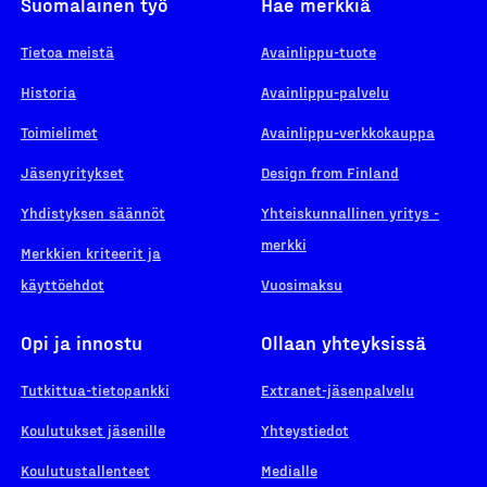
Suomalainen työ
Hae merkkiä
Tietoa meistä
Avainlippu-tuote
Historia
Avainlippu-palvelu
Toimielimet
Avainlippu-verkkokauppa
Jäsenyritykset
Design from Finland
Yhdistyksen säännöt
Yhteiskunnallinen yritys -
merkki
Merkkien kriteerit ja
käyttöehdot
Vuosimaksu
Opi ja innostu
Ollaan yhteyksissä
Tutkittua-tietopankki
Extranet-jäsenpalvelu
Koulutukset jäsenille
Yhteystiedot
Koulutustallenteet
Medialle