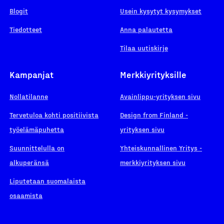
Blogit
Usein kysytyt kysymykset
Tiedotteet
Anna palautetta
Tilaa uutiskirje
Kampanjat
Merkkiyrityksille
Nollatilanne
Avainlippu-yrityksen sivu
Tervetuloa kohti positiivista
Design from Finland -
työelämäpuhetta
yrityksen sivu
Suunnittelulla on
Yhteiskunnallinen Yritys -
alkuperänsä
merkkiyrityksen sivu
Liputetaan suomalaista
osaamista