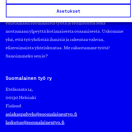
pienistä pajoista ja yhteisöistä kansainvälisiin
Asetukset
suuryrityksiin. Meidät on perustettu yli 100 vuotta sitten
edistämään suomalaista työtä ja teollisuutta sekä
nostamaan ylpeyttä kotimaisesta osaamisesta. Uskomme
yhä, että työ yhdistää ihmisiä ja rakentaa vahvaa,
elinvoimaista yhteiskuntaa. Me rakastamme työtä!
Sanoimmeko sen jo?
Suomalainen työ ry
Eteläranta 14,
00130 Helsinki
Finland
asiakaspalvelu@suomalainentyo.fi
laskutus@suomalainentyo.fi