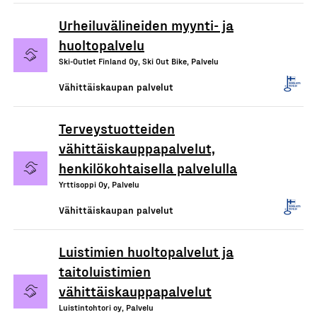
Urheiluvälineiden myynti- ja
huoltopalvelu
Ski-Outlet Finland Oy, Ski Out Bike, Palvelu
Vähittäiskaupan palvelut
Terveystuotteiden
vähittäiskauppapalvelut,
henkilökohtaisella palvelulla
Yrttisoppi Oy, Palvelu
Vähittäiskaupan palvelut
Luistimien huoltopalvelut ja
taitoluistimien
vähittäiskauppapalvelut
Luistintohtori oy, Palvelu