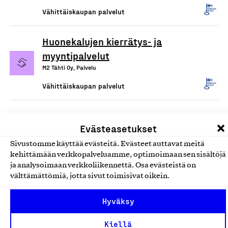
Vähittäiskaupan palvelut
Huonekalujen kierrätys- ja
myyntipalvelut
M2 Tähti Oy, Palvelu
Vähittäiskaupan palvelut
Evästeasetukset
Sivustomme käyttää evästeitä. Evästeet auttavat meitä
kehittämään verkkopalveluamme, optimoimaan sen sisältöjä
ja analysoimaan verkkoliikennettä. Osa evästeistä on
välttämättömiä, jotta sivut toimisivat oikein.
Olemme jäsentemme omistama puolueeton,
Hyväksy
työmarkkinajärjestöistä riippumaton yhdistys.
Kiellä
Jäseninämme on koko suomalaisen yhteiskunnan kirjo