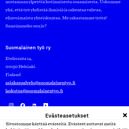
nostamaan ylpeyttä kotimaisesta osaamisesta. Uskomme
yhä, että työ yhdistää ihmisiä ja rakentaa vahvaa,
elinvoimaista yhteiskuntaa. Me rakastamme työtä!
Sanoimmeko sen jo?
Suomalainen työ ry
Eteläranta 14,
00130 Helsinki
Finland
asiakaspalvelu@suomalainentyo.fi
laskutus@suomalainentyo.fi
Evästeasetukset
Avainlippu
Sivustomme käyttää evästeitä. Evästeet auttavat meitä