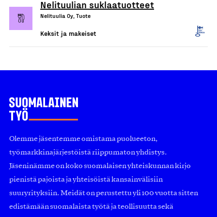
Nelituulian suklaatuotteet
Nelituulia Oy, Tuote
Keksit ja makeiset
Olemme jäsentemme omistama puolueeton,
työmarkkinajärjestöistä riippumaton yhdistys.
Jäseninämme on koko suomalaisen yhteiskunnan kirjo
pienistä pajoista ja yhteisöistä kansainvälisiin
suuryrityksiin. Meidät on perustettu yli 100 vuotta sitten
edistämään suomalaista työtä ja teollisuutta sekä