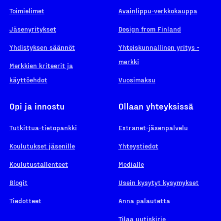
Toimielimet
Avainlippu-verkkokauppa
Jäsenyritykset
Design from Finland
Yhdistyksen säännöt
Yhteiskunnallinen yritys -
merkki
Merkkien kriteerit ja
käyttöehdot
Vuosimaksu
Opi ja innostu
Ollaan yhteyksissä
Tutkittua-tietopankki
Extranet-jäsenpalvelu
Koulutukset jäsenille
Yhteystiedot
Koulutustallenteet
Medialle
Blogit
Usein kysytyt kysymykset
Tiedotteet
Anna palautetta
Tilaa uutiskirje