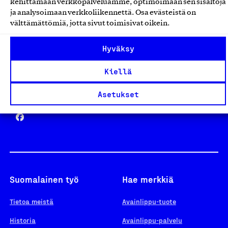
kehittämään verkkopalveluamme, optimoimaan sen sisältöjä
ja analysoimaan verkkoliikennettä. Osa evästeistä on
välttämättömiä, jotta sivut toimisivat oikein.
Design From Finland
Hyväksy
Kiellä
Yhteiskunnallinen Yritys -merkki
Asetukset
Suomalainen työ
Hae merkkiä
Tietoa meistä
Avainlippu-tuote
Historia
Avainlippu-palvelu