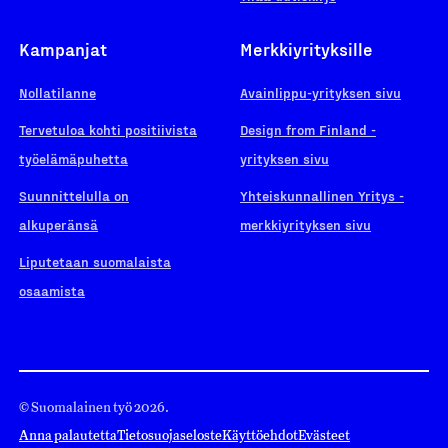
Kampanjat
Merkkiyrityksille
Nollatilanne
Avainlippu-yrityksen sivu
Tervetuloa kohti positiivista
Design from Finland -
työelämäpuhetta
yrityksen sivu
Suunnittelulla on
Yhteiskunnallinen Yritys -
alkuperänsä
merkkiyrityksen sivu
Liputetaan suomalaista
osaamista
© Suomalainen työ 2026.
Anna palautetta
Tietosuojaseloste
Käyttöehdot
Evästeet