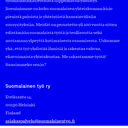
työmarkkinajärjestöistä riippumaton yhdistys.
Jäseninämme on koko suomalaisen yhteiskunnan kirjo
pienistä pajoista ja yhteisöistä kansainvälisiin
suuryrityksiin. Meidät on perustettu yli 100 vuotta sitten
edistämään suomalaista työtä ja teollisuutta sekä
nostamaan ylpeyttä kotimaisesta osaamisesta. Uskomme
yhä, että työ yhdistää ihmisiä ja rakentaa vahvaa,
elinvoimaista yhteiskuntaa. Me rakastamme työtä!
Sanoimmeko sen jo?
Suomalainen työ ry
Eteläranta 14,
00130 Helsinki
Finland
asiakaspalvelu@suomalainentyo.fi