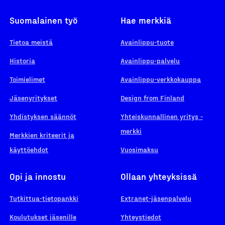
Suomalainen työ
Hae merkkiä
Tietoa meistä
Avainlippu-tuote
Historia
Avainlippu-palvelu
Toimielimet
Avainlippu-verkkokauppa
Jäsenyritykset
Design from Finland
Yhdistyksen säännöt
Yhteiskunnallinen yritys -
merkki
Merkkien kriteerit ja
käyttöehdot
Vuosimaksu
Opi ja innostu
Ollaan yhteyksissä
Tutkittua-tietopankki
Extranet-jäsenpalvelu
Koulutukset jäsenille
Yhteystiedot