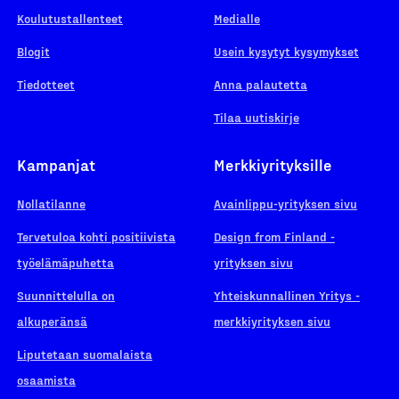
Koulutustallenteet
Medialle
Blogit
Usein kysytyt kysymykset
Tiedotteet
Anna palautetta
Tilaa uutiskirje
Kampanjat
Merkkiyrityksille
Nollatilanne
Avainlippu-yrityksen sivu
Tervetuloa kohti positiivista
Design from Finland -
työelämäpuhetta
yrityksen sivu
Suunnittelulla on
Yhteiskunnallinen Yritys -
alkuperänsä
merkkiyrityksen sivu
Liputetaan suomalaista
osaamista