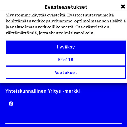
laskutus@suomalainentyo.fi
Evästeasetukset
Sivustomme käyttää evästeitä. Evästeet auttavat meitä
kehittämään verkkopalveluamme, optimoimaan sen sisältöjä
ja analysoimaan verkkoliikennettä. Osa evästeistä on
Avainlippu
välttämättömiä, jotta sivut toimisivat oikein.
Hyväksy
Kiellä
Design From Finland
Asetukset
Yhteiskunnallinen Yritys -merkki