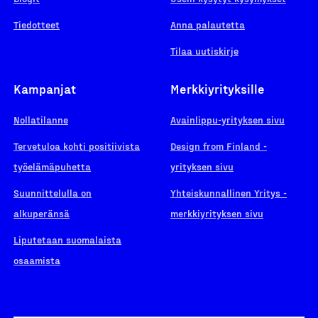
Tiedotteet
Anna palautetta
Tilaa uutiskirje
Kampanjat
Merkkiyrityksille
Nollatilanne
Avainlippu-yrityksen sivu
Tervetuloa kohti positiivista
Design from Finland -
työelämäpuhetta
yrityksen sivu
Suunnittelulla on
Yhteiskunnallinen Yritys -
alkuperänsä
merkkiyrityksen sivu
Liputetaan suomalaista
osaamista