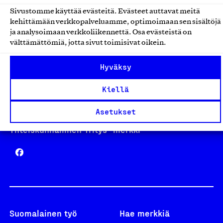
Sivustomme käyttää evästeitä. Evästeet auttavat meitä
kehittämään verkkopalveluamme, optimoimaan sen sisältöjä
Avainlippu
ja analysoimaan verkkoliikennettä. Osa evästeistä on
välttämättömiä, jotta sivut toimisivat oikein.
Hyväksy
Design From Finland
Kiellä
Asetukset
Yhteiskunnallinen Yritys -merkki
Suomalainen työ
Hae merkkiä