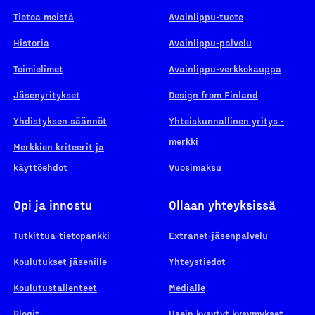
Tietoa meistä
Avainlippu-tuote
Historia
Avainlippu-palvelu
Toimielimet
Avainlippu-verkkokauppa
Jäsenyritykset
Design from Finland
Yhdistyksen säännöt
Yhteiskunnallinen yritys -
merkki
Merkkien kriteerit ja
käyttöehdot
Vuosimaksu
Opi ja innostu
Ollaan yhteyksissä
Tutkittua-tietopankki
Extranet-jäsenpalvelu
Koulutukset jäsenille
Yhteystiedot
Koulutustallenteet
Medialle
Blogit
Usein kysytyt kysymykset