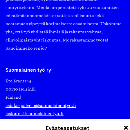
suuryrityksiin. Meidät on perustettu yli 100 vuotta sitten
edistämään suomalaista työtä ja teollisuutta sekä
nostamaan ylpeyttä kotimaisesta osaamisesta. Uskomme
yhä, että työ yhdistää ihmisiä ja rakentaa vahvaa,
elinvoimaista yhteiskuntaa. Me rakastamme työtä!
Sanoimmeko sen jo?
Suomalainen työ ry
Eteläranta 14,
00130 Helsinki
Finland
asiakaspalvelu@suomalainentyo.fi
laskutus@suomalainentyo.fi
Evästeasetukset