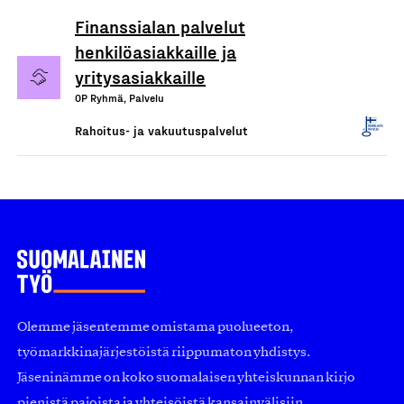
Finanssialan palvelut
henkilöasiakkaille ja
yritysasiakkaille
OP Ryhmä, Palvelu
Rahoitus- ja vakuutuspalvelut
Olemme jäsentemme omistama puolueeton,
työmarkkinajärjestöistä riippumaton yhdistys.
Jäseninämme on koko suomalaisen yhteiskunnan kirjo
pienistä pajoista ja yhteisöistä kansainvälisiin