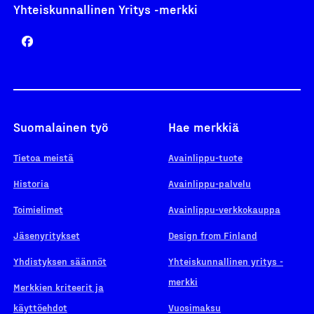
Yhteiskunnallinen Yritys -merkki
Suomalainen työ
Hae merkkiä
Tietoa meistä
Avainlippu-tuote
Historia
Avainlippu-palvelu
Toimielimet
Avainlippu-verkkokauppa
Jäsenyritykset
Design from Finland
Yhdistyksen säännöt
Yhteiskunnallinen yritys -
merkki
Merkkien kriteerit ja
käyttöehdot
Vuosimaksu