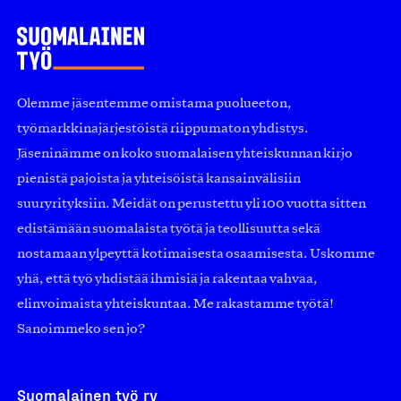
Olemme jäsentemme omistama puolueeton,
työmarkkinajärjestöistä riippumaton yhdistys.
Jäseninämme on koko suomalaisen yhteiskunnan kirjo
pienistä pajoista ja yhteisöistä kansainvälisiin
suuryrityksiin. Meidät on perustettu yli 100 vuotta sitten
edistämään suomalaista työtä ja teollisuutta sekä
nostamaan ylpeyttä kotimaisesta osaamisesta. Uskomme
yhä, että työ yhdistää ihmisiä ja rakentaa vahvaa,
elinvoimaista yhteiskuntaa. Me rakastamme työtä!
Sanoimmeko sen jo?
Suomalainen työ ry