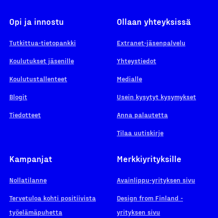
Opi ja innostu
Ollaan yhteyksissä
Tutkittua-tietopankki
Extranet-jäsenpalvelu
Koulutukset jäsenille
Yhteystiedot
Koulutustallenteet
Medialle
Blogit
Usein kysytyt kysymykset
Tiedotteet
Anna palautetta
Tilaa uutiskirje
Kampanjat
Merkkiyrityksille
Nollatilanne
Avainlippu-yrityksen sivu
Tervetuloa kohti positiivista
Design from Finland -
työelämäpuhetta
yrityksen sivu