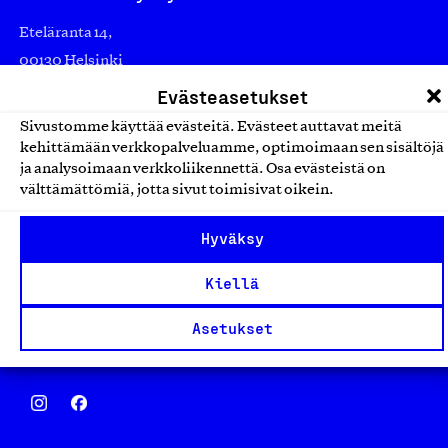
Eteläranta 14,
00130 Helsinki
Finland
Evästeasetukset
asiakaspalvelu@suomalainentyo.fi
Sivustomme käyttää evästeitä. Evästeet auttavat meitä
laskutus@suomalainentyo.fi
kehittämään verkkopalveluamme, optimoimaan sen sisältöjä
ja analysoimaan verkkoliikennettä. Osa evästeistä on
välttämättömiä, jotta sivut toimisivat oikein.
Hyväksy
Avainlippu
Kiellä
Asetukset
Design From Finland