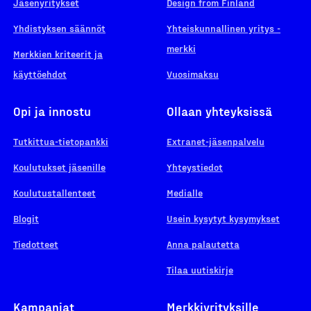
Jäsenyritykset
Design from Finland
Yhdistyksen säännöt
Yhteiskunnallinen yritys -
merkki
Merkkien kriteerit ja
käyttöehdot
Vuosimaksu
Opi ja innostu
Ollaan yhteyksissä
Tutkittua-tietopankki
Extranet-jäsenpalvelu
Koulutukset jäsenille
Yhteystiedot
Koulutustallenteet
Medialle
Blogit
Usein kysytyt kysymykset
Tiedotteet
Anna palautetta
Tilaa uutiskirje
Kampanjat
Merkkiyrityksille