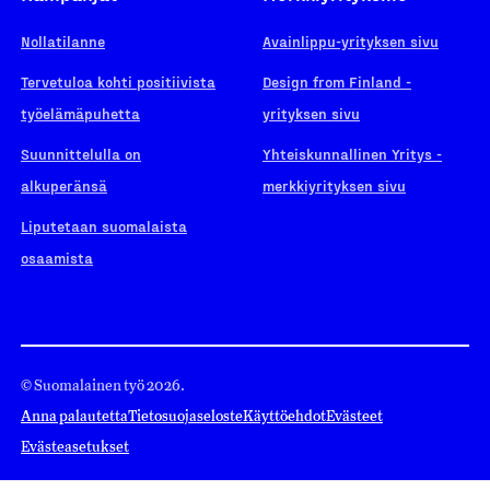
Nollatilanne
Avainlippu-yrityksen sivu
Tervetuloa kohti positiivista
Design from Finland -
työelämäpuhetta
yrityksen sivu
Suunnittelulla on
Yhteiskunnallinen Yritys -
alkuperänsä
merkkiyrityksen sivu
Liputetaan suomalaista
osaamista
© Suomalainen työ 2026.
Anna palautetta
Tietosuojaseloste
Käyttöehdot
Evästeet
Evästeasetukset