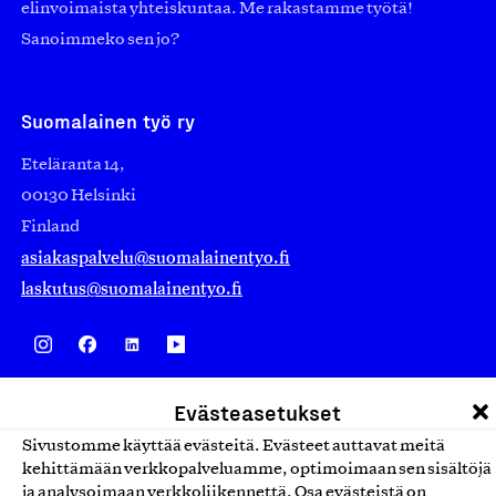
elinvoimaista yhteiskuntaa. Me rakastamme työtä!
Sanoimmeko sen jo?
Suomalainen työ ry
Eteläranta 14,
00130 Helsinki
Finland
asiakaspalvelu@suomalainentyo.fi
laskutus@suomalainentyo.fi
Avainlippu
Evästeasetukset
Sivustomme käyttää evästeitä. Evästeet auttavat meitä
kehittämään verkkopalveluamme, optimoimaan sen sisältöjä
ja analysoimaan verkkoliikennettä. Osa evästeistä on