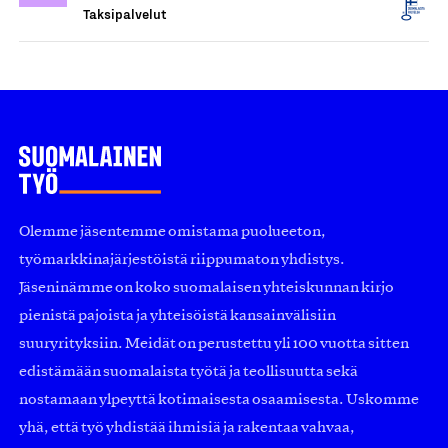
Taksipalvelut
Olemme jäsentemme omistama puolueeton,
työmarkkinajärjestöistä riippumaton yhdistys.
Jäseninämme on koko suomalaisen yhteiskunnan kirjo
pienistä pajoista ja yhteisöistä kansainvälisiin
suuryrityksiin. Meidät on perustettu yli 100 vuotta sitten
edistämään suomalaista työtä ja teollisuutta sekä
nostamaan ylpeyttä kotimaisesta osaamisesta. Uskomme
yhä, että työ yhdistää ihmisiä ja rakentaa vahvaa,