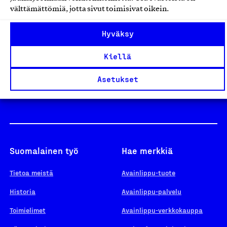
välttämättömiä, jotta sivut toimisivat oikein.
Design From Finland
Hyväksy
Kiellä
Yhteiskunnallinen Yritys -merkki
Asetukset
Suomalainen työ
Hae merkkiä
Tietoa meistä
Avainlippu-tuote
Historia
Avainlippu-palvelu
Toimielimet
Avainlippu-verkkokauppa