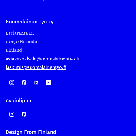
Suomalainen työ ry
Eteläranta 14,
00130 Helsinki
Finland
asiakaspalvelu@suomalainentyo.fi
laskutus@suomalainentyo.fi
Avainlippu
Design From Finland