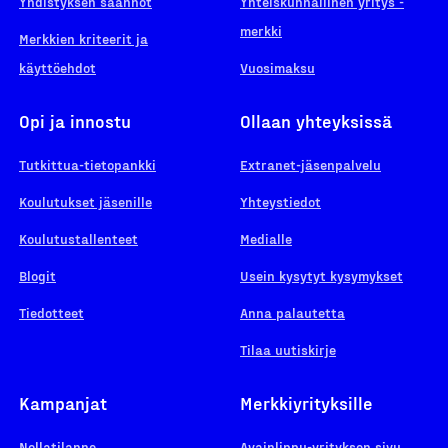
Yhdistyksen säännöt
Yhteiskunnallinen yritys -
merkki
Merkkien kriteerit ja
käyttöehdot
Vuosimaksu
Opi ja innostu
Ollaan yhteyksissä
Tutkittua-tietopankki
Extranet-jäsenpalvelu
Koulutukset jäsenille
Yhteystiedot
Koulutustallenteet
Medialle
Blogit
Usein kysytyt kysymykset
Tiedotteet
Anna palautetta
Tilaa uutiskirje
Kampanjat
Merkkiyrityksille
Nollatilanne
Avainlippu-yrityksen sivu