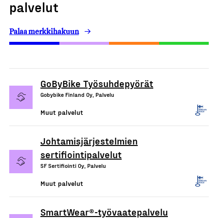
palvelut
Palaa merkkihakuun
GoByBike Työsuhdepyörät
Gobybike Finland Oy, Palvelu
Muut palvelut
Johtamisjärjestelmien
sertifiointipalvelut
SF Sertifiointi Oy, Palvelu
Muut palvelut
SmartWear®-työvaatepalvelu