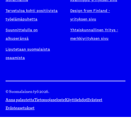
Tervetuloa kohti positiivista
Design from Finland -
työelämäpuhetta
yrityksen sivu
Suunnittelulla on
Yhteiskunnallinen Yritys -
alkuperänsä
merkkiyrityksen sivu
Liputetaan suomalaista
osaamista
© Suomalainen työ 2026.
Anna palautetta
Tietosuojaseloste
Käyttöehdot
Evästeet
Evästeasetukset