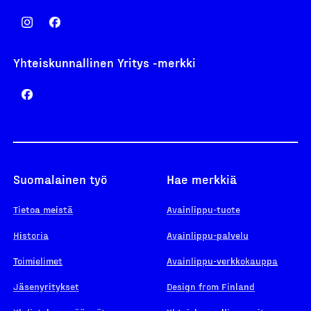
Yhteiskunnallinen Yritys -merkki
Suomalainen työ
Hae merkkiä
Tietoa meistä
Avainlippu-tuote
Historia
Avainlippu-palvelu
Toimielimet
Avainlippu-verkkokauppa
Jäsenyritykset
Design from Finland