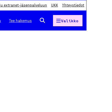
du extranet-jäsenpalveluun
UKK
Yhteystiedot
u
Tee hakemus
Valikko