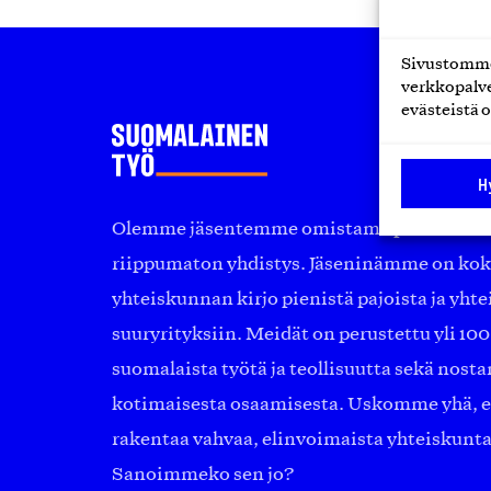
Sivustomme 
verkkopalve
evästeistä o
H
Olemme jäsentemme omistama puolueeton, 
riippumaton yhdistys. Jäseninämme on ko
yhteiskunnan kirjo pienistä pajoista ja yhte
suuryrityksiin. Meidät on perustettu yli 10
suomalaista työtä ja teollisuutta sekä nost
kotimaisesta osaamisesta. Uskomme yhä, ett
rakentaa vahvaa, elinvoimaista yhteiskunt
Sanoimmeko sen jo?