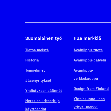
Suomalainen työ
Hae merkkiä
Tietoa meistä
Avainlippu-tuote
Historia
Avainlippu-palvelu
Toimielimet
Avainlippu-
verkkokauppa
Jäsenyritykset
Design from Finland
Yhdistyksen säännöt
Yhteiskunnallinen
Merkkien kriteerit ja
yritys -merkki
käyttöehdot