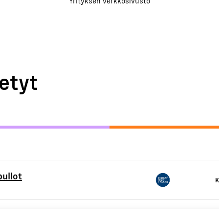
Yrityksen verkkosivusto
etyt
pullot
K