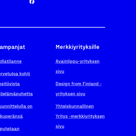
ampanjat
Merkkiyrityksille
ollatilanne
Avainlippu-yrityksen
sivu
ervetuloa kohti
ositiivista
Design from Finland -
yöelämäpuhetta
yrityksen sivu
uunnittelulla on
Yhteiskunnallinen
lkuperänsä
Yritys -merkkiyrityksen
sivu
iputetaan