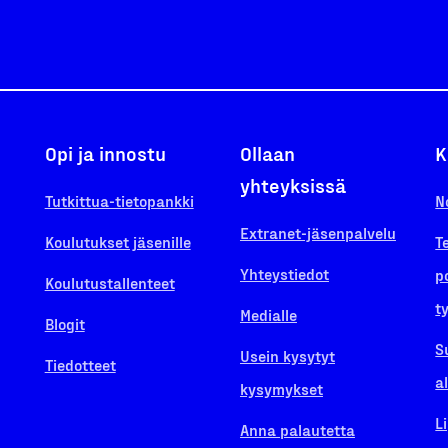
Opi ja innostu
Ollaan
K
yhteyksissä
Tutkittua-tietopankki
N
Extranet-jäsenpalvelu
Koulutukset jäsenille
T
Yhteystiedot
p
Koulutustallenteet
t
Medialle
Blogit
S
Usein kysytyt
Tiedotteet
a
kysymykset
L
Anna palautetta