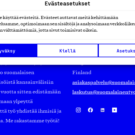
Evästeasetukset
käyttää evästeitä. Evästeet auttavat meitä kehittämään
luamme, optimoimaan sen sisältöjä ja analysoimaan verkkoliike
n välttämättömiä, jotta sivut toimisivat oikein.
Suomalainen työ ry
yväksy
Kiellä
Asetuk
Eteläranta 14,
työmarkkinajärjestöistä
00130 Helsinki
ko suomalaisen
Finland
asiakaspalvelu@suomalai
isöistä kansainvälisiin
laskutus@suomalainentyo
0 vuotta sitten edistämään
amaan ylpeyttä
ä työ yhdistää ihmisiä ja
aa. Me rakastamme työtä!