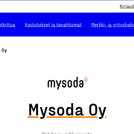
Kirjau
utkittua
Koulutukset ja tapahtumat
Merkki- ja yrityshak
 Oy
Mysoda Oy