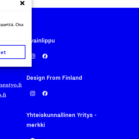
nnettä. Osa
Avainlippu
set
Design From Finland
nentyo.fi
.fi
Yhteiskunnallinen Yritys -
merkki