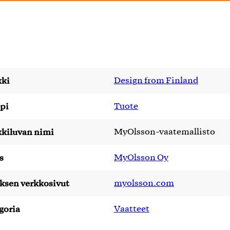
ki
Design from Finland
pi
Tuote
kiluvan nimi
MyOlsson-vaatemallisto
s
MyOlsson Oy
yksen verkkosivut
myolsson.com
goria
Vaatteet