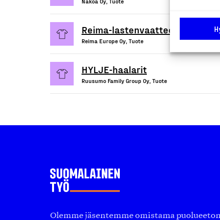
Nakoa Oy, Tuote
Reima-lastenvaatteet
H
Reima Europe Oy, Tuote
HYLJE-haalarit
Ruusumo Family Group Oy, Tuote
Olemme jäsentemme omistama puolueeton, 