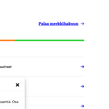
Palaa merkkihakuun
aatteet
aatteet
nnettä. Osa
aatteet