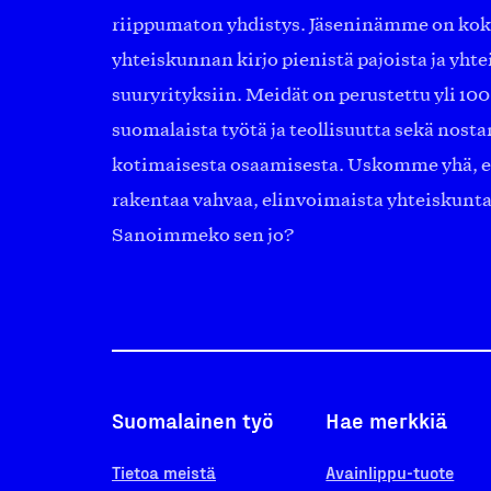
riippumaton yhdistys. Jäseninämme on ko
yhteiskunnan kirjo pienistä pajoista ja yhte
suuryrityksiin. Meidät on perustettu yli 10
suomalaista työtä ja teollisuutta sekä nost
kotimaisesta osaamisesta. Uskomme yhä, ett
rakentaa vahvaa, elinvoimaista yhteiskunt
Sanoimmeko sen jo?
Suomalainen työ
Hae merkkiä
Tietoa meistä
Avainlippu-tuote