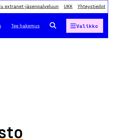
du extranet-jäsenpalveluun
UKK
Yhteystiedot
u
Tee hakemus
Valikko
sto