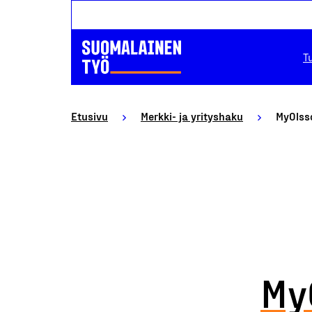
T
Etusivu
Merkki- ja yrityshaku
MyOlss
My