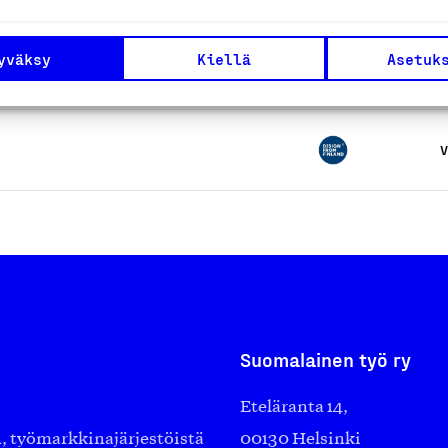
yväksy
Kiellä
Asetuk
V
V
Suomalainen työ ry
Eteläranta 14,
työmarkkinajärjestöistä
00130 Helsinki