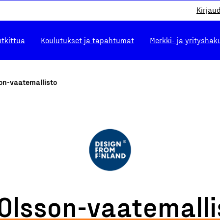
Kirjau
utkittua
Koulutukset ja tapahtumat
Merkki- ja yrityshak
on-vaatemallisto
Olsson-vaatemalli