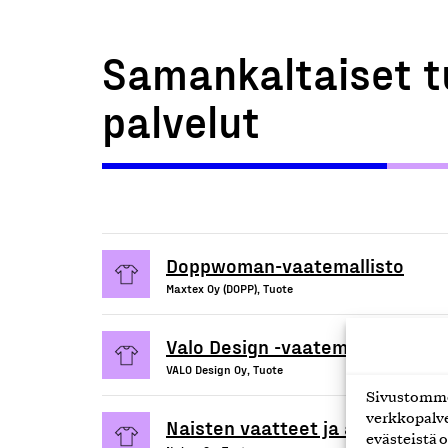
Samankaltaiset t
palvelut
Doppwoman-vaatemallisto
Maxtex Oy (DOPP), Tuote
Valo Design -vaatemallisto mieh
VALO Design Oy, Tuote
Sivustomme 
verkkopalve
Naisten vaatteet ja asusteet
evästeistä o