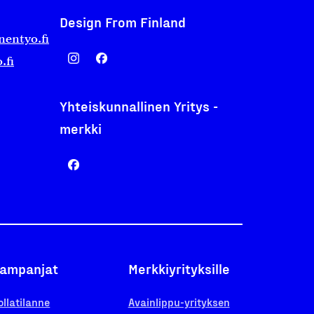
Design From Finland
nentyo.fi
.fi
Yhteiskunnallinen Yritys -
merkki
ampanjat
Merkkiyrityksille
ollatilanne
Avainlippu-yrityksen