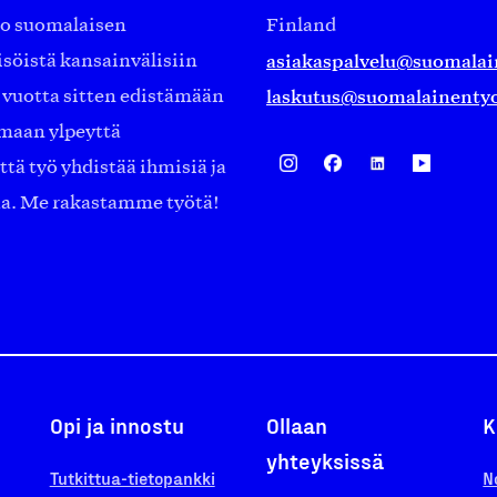
ko suomalaisen
Finland
asiakaspalvelu@suomalai
isöistä kansainvälisiin
laskutus@suomalainentyo
0 vuotta sitten edistämään
amaan ylpeyttä
ä työ yhdistää ihmisiä ja
aa. Me rakastamme työtä!
Opi ja innostu
Ollaan
K
yhteyksissä
Tutkittua-tietopankki
N