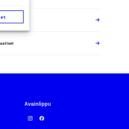
set
aatteet
aatteet
Avainlippu