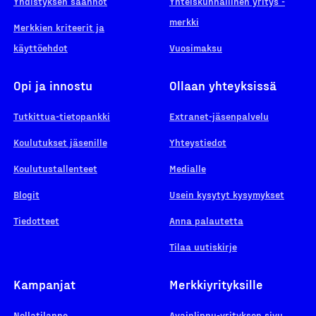
Yhdistyksen säännöt
Yhteiskunnallinen yritys -
merkki
Merkkien kriteerit ja
käyttöehdot
Vuosimaksu
Opi ja innostu
Ollaan yhteyksissä
Tutkittua-tietopankki
Extranet-jäsenpalvelu
Koulutukset jäsenille
Yhteystiedot
Koulutustallenteet
Medialle
Blogit
Usein kysytyt kysymykset
Tiedotteet
Anna palautetta
Tilaa uutiskirje
Kampanjat
Merkkiyrityksille
Nollatilanne
Avainlippu-yrityksen sivu