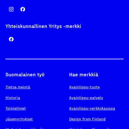
Yhteiskunnallinen Yritys -merkki
Suomalainen työ
Hae merkkiä
Tietoa meistä
Avainlippu-tuote
Historia
Avainlippu-palvelu
Toimielimet
Avainlippu-verkkokauppa
Jäsenyritykset
Design from Finland