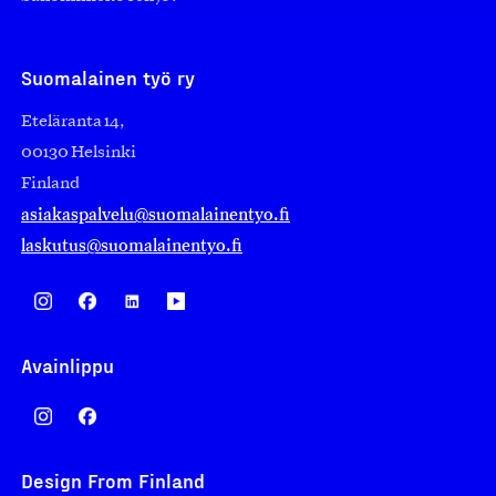
Suomalainen työ ry
Eteläranta 14,
00130 Helsinki
Finland
asiakaspalvelu@suomalainentyo.fi
laskutus@suomalainentyo.fi
Avainlippu
Design From Finland