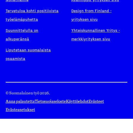
Tervetuloa kohti positiivista
Design from Finland -
työelämäpuhetta
yrityksen sivu
Suunnittelulla on
Yhteiskunnallinen Yritys -
alkuperänsä
merkkiyrityksen sivu
Liputetaan suomalaista
osaamista
© Suomalainen työ 2026.
Anna palautetta
Tietosuojaseloste
Käyttöehdot
Evästeet
Evästeasetukset