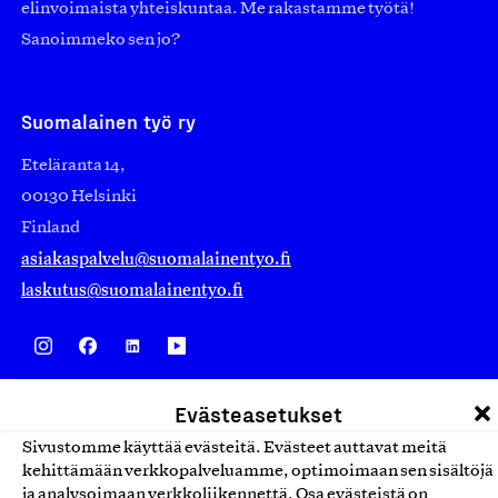
elinvoimaista yhteiskuntaa. Me rakastamme työtä!
Sanoimmeko sen jo?
Suomalainen työ ry
Eteläranta 14,
00130 Helsinki
Finland
asiakaspalvelu@suomalainentyo.fi
laskutus@suomalainentyo.fi
Avainlippu
Evästeasetukset
Sivustomme käyttää evästeitä. Evästeet auttavat meitä
kehittämään verkkopalveluamme, optimoimaan sen sisältöjä
ja analysoimaan verkkoliikennettä. Osa evästeistä on