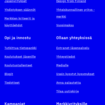
Jäsenyritykset
Design from Finland
Yhdistyksen säännöt
Yhteiskunnallinen yritys -
merkki
Merkkien kriteerit ja
käyttöehdot
Vuosimaksu
Opi ja innostu
Ollaan yhteyksissä
Tutkittua-tietopankki
Extranet-jäsenpalvelu
Koulutukset jäsenille
Yhteystiedot
Koulutustallenteet
Medialle
Blogit
Usein kysytyt kysymykset
Tiedotteet
Anna palautetta
Tilaa uutiskirje
Kampanjat
Merkkiyrityksille