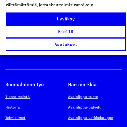
välttämättömiä, jotta sivut toimisivat oikein.
Design From Finland
Hyväksy
Kiellä
Yhteiskunnallinen Yritys -merkki
Asetukset
Suomalainen työ
Hae merkkiä
Tietoa meistä
Avainlippu-tuote
Historia
Avainlippu-palvelu
Toimielimet
Avainlippu-verkkokauppa