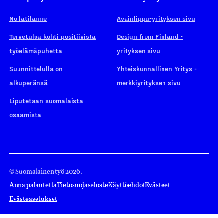
Nollatilanne
Avainlippu-yrityksen sivu
Tervetuloa kohti positiivista
Design from Finland -
työelämäpuhetta
yrityksen sivu
Suunnittelulla on
Yhteiskunnallinen Yritys -
alkuperänsä
merkkiyrityksen sivu
Liputetaan suomalaista
osaamista
© Suomalainen työ 2026.
Anna palautetta
Tietosuojaseloste
Käyttöehdot
Evästeet
Evästeasetukset