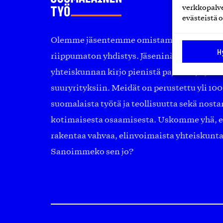
verkkopalve
evästeistä o
Olemme jäsentemme omistama puolueeton, 
H
riippumaton yhdistys. Jäseninämme on ko
yhteiskunnan kirjo pienistä pajoista ja yhte
suuryrityksiin. Meidät on perustettu yli 10
suomalaista työtä ja teollisuutta sekä nost
kotimaisesta osaamisesta. Uskomme yhä, ett
rakentaa vahvaa, elinvoimaista yhteiskunt
Sanoimmeko sen jo?