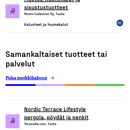
sisustustuotteet
Muoto Collection Oy, Tuote
Kalusteet ja huonekalut
Samankaltaiset tuotteet tai
palvelut
Palaa merkkihakuun
Nordic Terrace Lifestyle
pergola, pöydät ja penkit
Terassille.com, Tuote