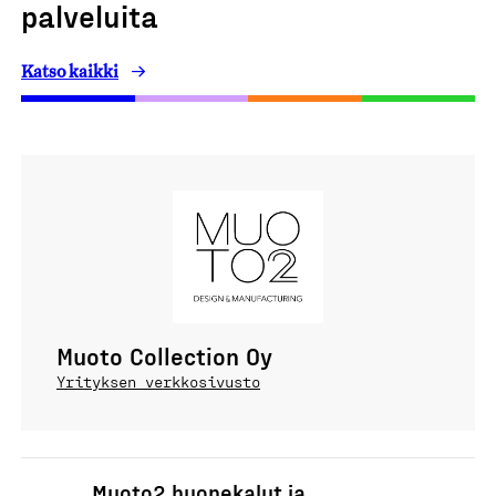
palveluita
Katso kaikki
Muoto Collection Oy
Yrityksen verkkosivusto
Muoto2 huonekalut ja