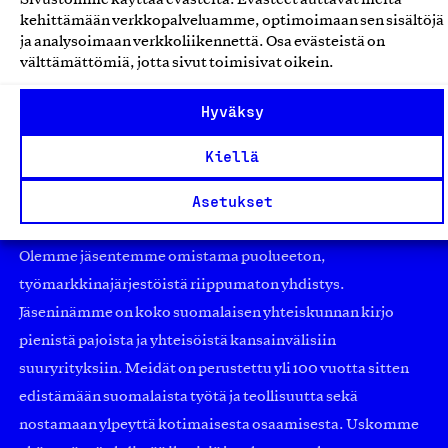
Wikkelä Oy, Tuote
kehittämään verkkopalveluamme, optimoimaan sen sisältöjä
Kalusteet ja huonekalut
ja analysoimaan verkkoliikennettä. Osa evästeistä on
välttämättömiä, jotta sivut toimisivat oikein.
Hyväksy
Kiellä
Asetukset
Olemme jäsentemme omistama puolueeton,
työmarkkinajärjestöistä riippumaton yhdistys.
Jäseninämme on koko suomalaisen yhteiskunnan kirjo
pienistä pajoista ja yhteisöistä kansainvälisiin
suuryrityksiin. Meidät on perustettu yli 100 vuotta sitten
edistämään suomalaista työtä ja teollisuutta sekä
nostamaan ylpeyttä kotimaisesta osaamisesta. Uskomme