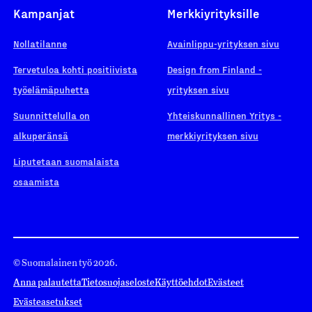
Kampanjat
Merkkiyrityksille
Nollatilanne
Avainlippu-yrityksen sivu
Tervetuloa kohti positiivista
Design from Finland -
työelämäpuhetta
yrityksen sivu
Suunnittelulla on
Yhteiskunnallinen Yritys -
alkuperänsä
merkkiyrityksen sivu
Liputetaan suomalaista
osaamista
© Suomalainen työ 2026.
Anna palautetta
Tietosuojaseloste
Käyttöehdot
Evästeet
Evästeasetukset