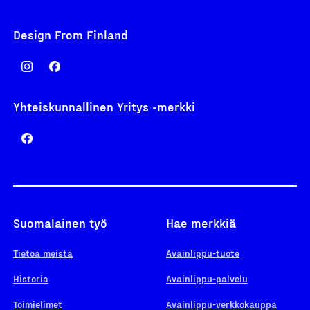
Design From Finland
Yhteiskunnallinen Yritys -merkki
Suomalainen työ
Hae merkkiä
Tietoa meistä
Avainlippu-tuote
Historia
Avainlippu-palvelu
Toimielimet
Avainlippu-verkkokauppa