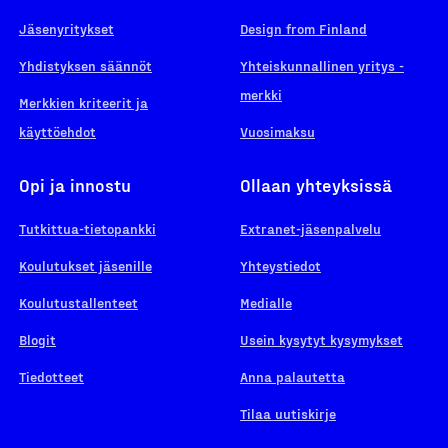
Jäsenyritykset
Design from Finland
Yhdistyksen säännöt
Yhteiskunnallinen yritys -
merkki
Merkkien kriteerit ja
käyttöehdot
Vuosimaksu
Opi ja innostu
Ollaan yhteyksissä
Tutkittua-tietopankki
Extranet-jäsenpalvelu
Koulutukset jäsenille
Yhteystiedot
Koulutustallenteet
Medialle
Blogit
Usein kysytyt kysymykset
Tiedotteet
Anna palautetta
Tilaa uutiskirje