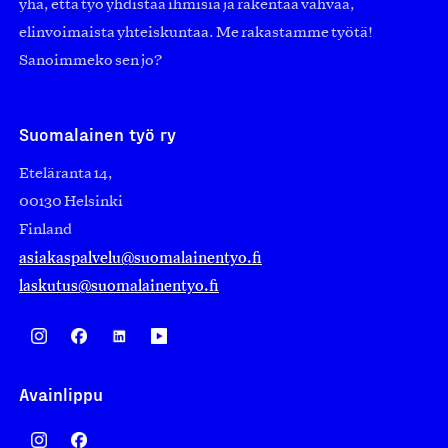
yhä, että työ yhdistää ihmisiä ja rakentaa vahvaa,
elinvoimaista yhteiskuntaa. Me rakastamme työtä!
Sanoimmeko sen jo?
Suomalainen työ ry
Eteläranta 14,
00130 Helsinki
Finland
asiakaspalvelu@suomalainentyo.fi
laskutus@suomalainentyo.fi
Avainlippu