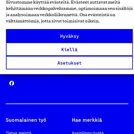
Sivustomme käyttää evästeitä. Evästeet auttavat meitä
Avainlippu
kehittämään verkkopalveluamme, optimoimaan sen sisältöjä
ja analysoimaan verkkoliikennettä. Osa evästeistä on
välttämättömiä, jotta sivut toimisivat oikein.
Hyväksy
Design From Finland
Kiellä
Asetukset
Yhteiskunnallinen Yritys -merkki
Suomalainen työ
Hae merkkiä
Tietoa meistä
Avainlippu-tuote