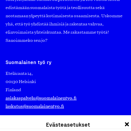
edistämään suomalaista työtä ja teollisuutta sekä
nostamaan ylpeyttä kotimaisesta osaamisesta. Uskomme
yhä, että työ yhdistää ihmisiä ja rakentaa vahvaa,
elinvoimaista yhteiskuntaa. Me rakastamme työtä!
Sanoimmeko sen jo?
Suomalainen työ ry
Eteläranta 14,
00130 Helsinki
Finland
asiakaspalvelu@suomalainentyo.fi
laskutus@suomalainentyo.fi
Evästeasetukset