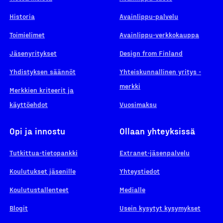
Historia
Avainlippu-palvelu
Toimielimet
Avainlippu-verkkokauppa
Jäsenyritykset
Design from Finland
Yhdistyksen säännöt
Yhteiskunnallinen yritys -
merkki
Merkkien kriteerit ja
käyttöehdot
Vuosimaksu
Opi ja innostu
Ollaan yhteyksissä
Tutkittua-tietopankki
Extranet-jäsenpalvelu
Koulutukset jäsenille
Yhteystiedot
Koulutustallenteet
Medialle
Blogit
Usein kysytyt kysymykset