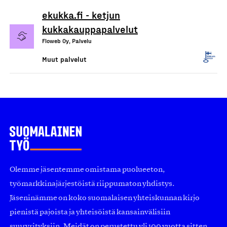
ekukka.fi - ketjun
kukkakauppapalvelut
Floweb Oy, Palvelu
Muut palvelut
Olemme jäsentemme omistama puolueeton,
työmarkkinajärjestöistä riippumaton yhdistys.
Jäseninämme on koko suomalaisen yhteiskunnan kirjo
pienistä pajoista ja yhteisöistä kansainvälisiin
suuryrityksiin. Meidät on perustettu yli 100 vuotta sitten