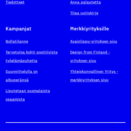
Tiedotteet
Anna palautetta
Tilaa uutiskirje
Kampanjat
Merkkiyrityksille
Nollatilanne
Avainlippu-yrityksen sivu
Tervetuloa kohti positiivista
Design from Finland -
työelämäpuhetta
yrityksen sivu
Suunnittelulla on
Yhteiskunnallinen Yritys -
alkuperänsä
merkkiyrityksen sivu
Liputetaan suomalaista
osaamista