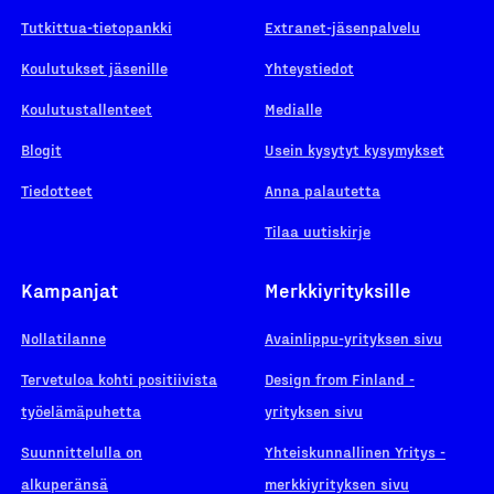
Tutkittua-tietopankki
Extranet-jäsenpalvelu
Koulutukset jäsenille
Yhteystiedot
Koulutustallenteet
Medialle
Blogit
Usein kysytyt kysymykset
Tiedotteet
Anna palautetta
Tilaa uutiskirje
Kampanjat
Merkkiyrityksille
Nollatilanne
Avainlippu-yrityksen sivu
Tervetuloa kohti positiivista
Design from Finland -
työelämäpuhetta
yrityksen sivu
Suunnittelulla on
Yhteiskunnallinen Yritys -
alkuperänsä
merkkiyrityksen sivu