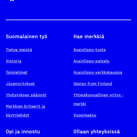
Suomalainen työ
Hae merkkiä
Tietoa meistä
Avainlippu-tuote
Historia
Avainlippu-palvelu
Toimielimet
Avainlippu-verkkokauppa
Jäsenyritykset
Design from Finland
Yhdistyksen säännöt
Yhteiskunnallinen yritys -
merkki
Merkkien kriteerit ja
käyttöehdot
Vuosimaksu
Opi ja innostu
Ollaan yhteyksissä