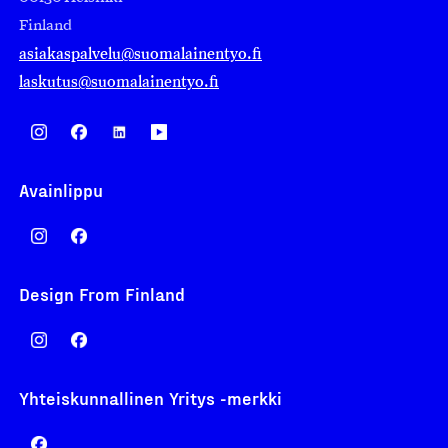
Finland
asiakaspalvelu@suomalainentyo.fi
laskutus@suomalainentyo.fi
Avainlippu
Design From Finland
Yhteiskunnallinen Yritys -merkki