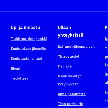
Opi ja innostu
Ollaan
K
yhteyksissä
Tutkittua-tietopankki
N
Extranet-jäsenpalvelu
Koulutukset jäsenille
T
Yhteystiedot
p
Koulutustallenteet
t
Medialle
Blogit
S
Usein kysytyt
Tiedotteet
a
kysymykset
L
Anna palautetta
s
Tilaa uutiskirje
o