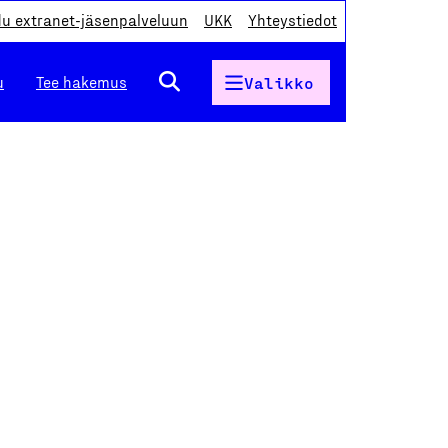
du extranet-jäsenpalveluun
UKK
Yhteystiedot
u
Tee hakemus
Valikko