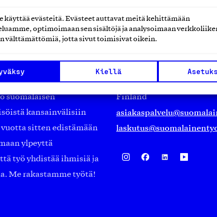
käyttää evästeitä. Evästeet auttavat meitä kehittämään
luamme, optimoimaan sen sisältöjä ja analysoimaan verkkoliike
n välttämättömiä, jotta sivut toimisivat oikein.
Suomalainen työ ry
Eteläranta 14,
yväksy
Kiellä
Asetuk
työmarkkinajärjestöistä
00130 Helsinki
ko suomalaisen
Finland
asiakaspalvelu@suomalai
isöistä kansainvälisiin
laskutus@suomalainentyo
0 vuotta sitten edistämään
amaan ylpeyttä
ä työ yhdistää ihmisiä ja
aa. Me rakastamme työtä!