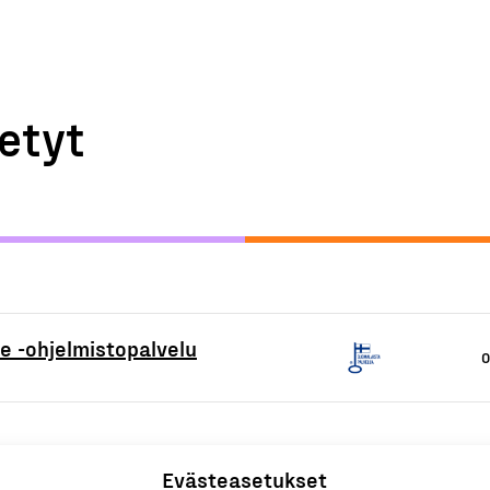
etyt
ne -ohjelmistopalvelu
O
Evästeasetukset