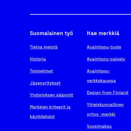
Suomalainen työ
Hae merkkiä
Tietoa meistä
Avainlippu-tuote
Historia
Avainlippu-palvelu
Toimielimet
Avainlippu-
verkkokauppa
Jäsenyritykset
Design from Finland
Yhdistyksen säännöt
Yhteiskunnallinen
Merkkien kriteerit ja
yritys -merkki
käyttöehdot
Vuosimaksu