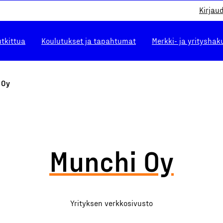
Kirjau
utkittua
Koulutukset ja tapahtumat
Merkki- ja yrityshak
 Oy
Munchi Oy
Yrityksen verkkosivusto