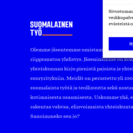
Sivustomme 
verkkopalve
evästeistä o
H
Olemme jäsentemme omistama puolueeton, 
riippumaton yhdistys. Jäseninämme on ko
yhteiskunnan kirjo pienistä pajoista ja yhte
suuryrityksiin. Meidät on perustettu yli 10
suomalaista työtä ja teollisuutta sekä nost
kotimaisesta osaamisesta. Uskomme yhä, ett
rakentaa vahvaa, elinvoimaista yhteiskunt
Sanoimmeko sen jo?