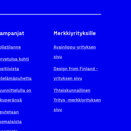
ampanjat
Merkkiyrityksille
ollatilanne
Avainlippu-yrityksen
sivu
ervetuloa kohti
ositiivista
Design from Finland -
yöelämäpuhetta
yrityksen sivu
uunnittelulla on
Yhteiskunnallinen
lkuperänsä
Yritys -merkkiyrityksen
sivu
iputetaan
uomalaista
saamista