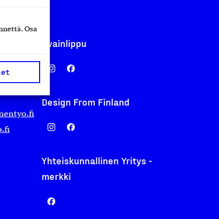
nnettä. Osa
Avainlippu
set
Design From Finland
nentyo.fi
.fi
Yhteiskunnallinen Yritys -
merkki