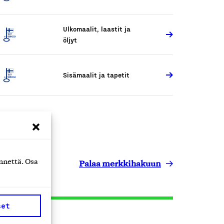
Ulkomaalit, laastit ja
öljyt
Sisämaalit ja tapetit
Palaa merkkihakuun
nnettä. Osa
set