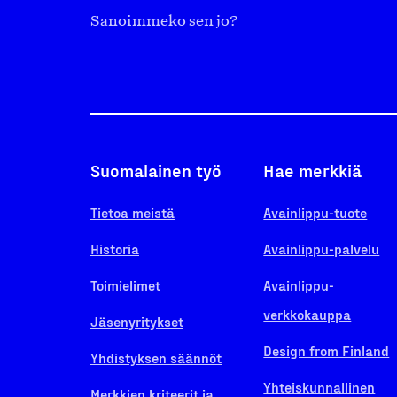
Sanoimmeko sen jo?
Suomalainen työ
Hae merkkiä
Tietoa meistä
Avainlippu-tuote
Historia
Avainlippu-palvelu
Toimielimet
Avainlippu-
verkkokauppa
Jäsenyritykset
Design from Finland
Yhdistyksen säännöt
Yhteiskunnallinen
Merkkien kriteerit ja