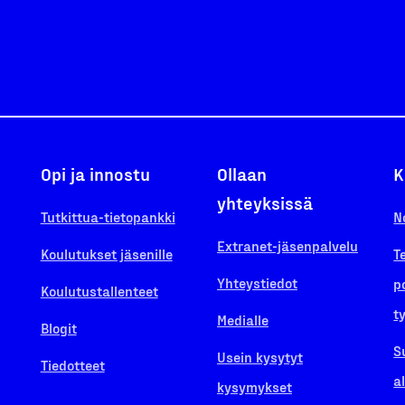
Opi ja innostu
Ollaan
K
yhteyksissä
Tutkittua-tietopankki
N
Extranet-jäsenpalvelu
Koulutukset jäsenille
T
Yhteystiedot
p
Koulutustallenteet
t
Medialle
Blogit
S
Usein kysytyt
Tiedotteet
a
kysymykset