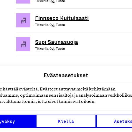
Tikkurila Oyj, Tuote
Finnseco Kuitulaasti
Tikkurila Oyj, Tuote
Supi Saunasuoja
Tikkurila Oyj, Tuote
Evästeasetukset
uotteet tai
käyttää evästeitä. Evästeet auttavat meitä kehittämään
luamme, optimoimaan sen sisältöjä ja analysoimaan verkkoliike
n välttämättömiä, jotta sivut toimisivat oikein.
yväksy
Kiellä
Asetuk