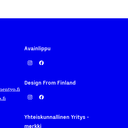
Avainlippu
Design From Finland
nentyo.fi
.fi
Yhteiskunnallinen Yritys -
merkki