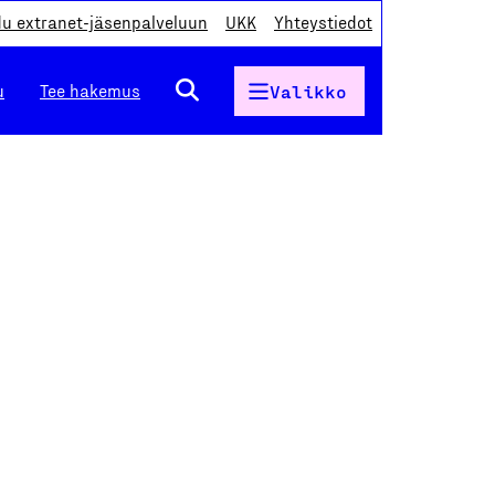
du extranet-jäsenpalveluun
UKK
Yhteystiedot
u
Tee hakemus
Valikko