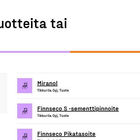
uotteita tai
Miranol
Tikkurila Oyj, Tuote
Finnseco S -sementtipinnoite
Tikkurila Oyj, Tuote
Finnseco Pikatasoite