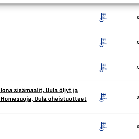
S
S
S
Ilona sisämaalit, Uula öljyt ja
S
 Homesuoja, Uula oheistuotteet
S