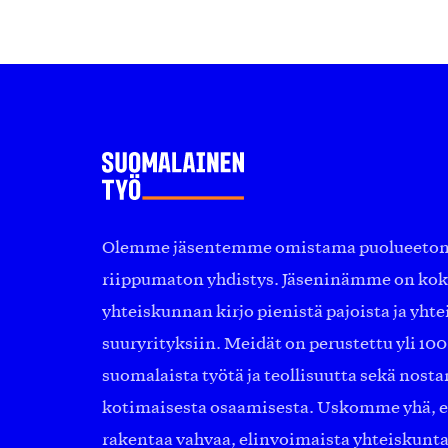
Olemme jäsentemme omistama puolueeton, 
riippumaton yhdistys. Jäseninämme on ko
yhteiskunnan kirjo pienistä pajoista ja yhte
suuryrityksiin. Meidät on perustettu yli 10
suomalaista työtä ja teollisuutta sekä nost
kotimaisesta osaamisesta. Uskomme yhä, ett
rakentaa vahvaa, elinvoimaista yhteiskunt