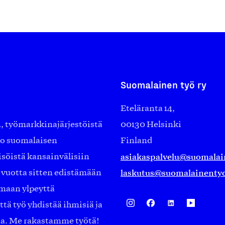
Suomalainen työ ry
Eteläranta 14,
työmarkkinajärjestöistä
00130 Helsinki
ko suomalaisen
Finland
asiakaspalvelu@suomalai
isöistä kansainvälisiin
laskutus@suomalainentyo
0 vuotta sitten edistämään
amaan ylpeyttä
ä työ yhdistää ihmisiä ja
aa. Me rakastamme työtä!