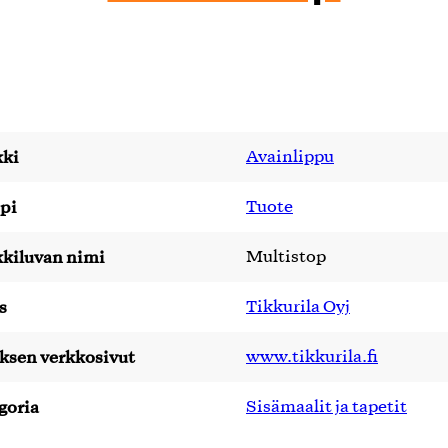
ki
Avainlippu
pi
Tuote
kiluvan nimi
Multistop
s
Tikkurila Oyj
yksen verkkosivut
www.tikkurila.fi
goria
Sisämaalit ja tapetit