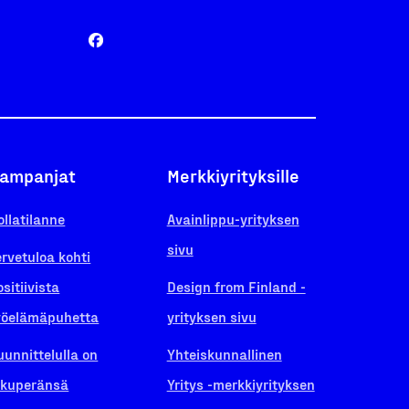
ampanjat
Merkkiyrityksille
ollatilanne
Avainlippu-yrityksen
sivu
ervetuloa kohti
ositiivista
Design from Finland -
yöelämäpuhetta
yrityksen sivu
uunnittelulla on
Yhteiskunnallinen
lkuperänsä
Yritys -merkkiyrityksen