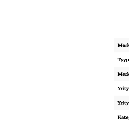
Merk
Tyyp
Merk
Yrity
Yrit
Kate