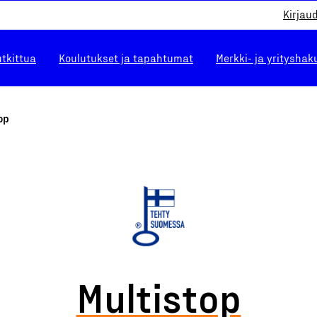
Kirjau
utkittua
Koulutukset ja tapahtumat
Merkki- ja yrityshak
op
Multistop