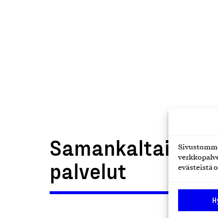
Samankaltaiset t
Sivustomme 
verkkopalve
palvelut
evästeistä o
H