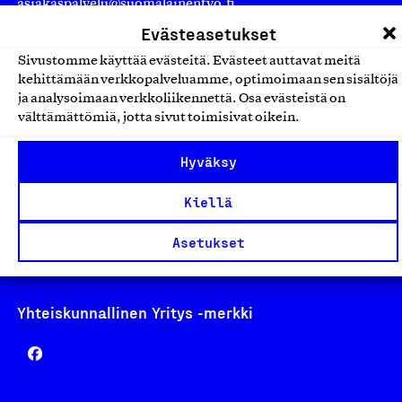
asiakaspalvelu@suomalainentyo.fi
laskutus@suomalainentyo.fi
Evästeasetukset
Sivustomme käyttää evästeitä. Evästeet auttavat meitä
kehittämään verkkopalveluamme, optimoimaan sen sisältöjä
ja analysoimaan verkkoliikennettä. Osa evästeistä on
välttämättömiä, jotta sivut toimisivat oikein.
Avainlippu
Hyväksy
Kiellä
Design From Finland
Asetukset
Yhteiskunnallinen Yritys -merkki