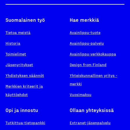
Suomalainen työ
Hae merkkiä
Tietoa meistä
Avainlippu-tuote
Historia
Avainlippu-palvelu
Toimielimet
Avainlippu-verkkokauppa
Jäsenyritykset
Design from Finland
Yhdistyksen säännöt
Yhteiskunnallinen yritys -
merkki
Merkkien kriteerit ja
käyttöehdot
Vuosimaksu
Opi ja innostu
Ollaan yhteyksissä
Tutkittua-tietopankki
Extranet-jäsenpalvelu