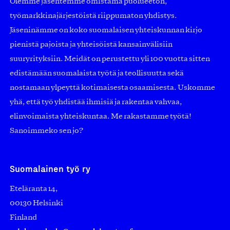
Olemme jäsentemme omistama puolueeton,
työmarkkinajärjestöistä riippumaton yhdistys.
Jäseninämme on koko suomalaisen yhteiskunnan kirjo
pienistä pajoista ja yhteisöistä kansainvälisiin
suuryrityksiin. Meidät on perustettu yli 100 vuotta sitten
edistämään suomalaista työtä ja teollisuutta sekä
nostamaan ylpeyttä kotimaisesta osaamisesta. Uskomme
yhä, että työ yhdistää ihmisiä ja rakentaa vahvaa,
elinvoimaista yhteiskuntaa. Me rakastamme työtä!
Sanoimmeko sen jo?
Suomalainen työ ry
Eteläranta 14,
00130 Helsinki
Finland