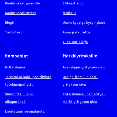
Koulutukset jäsenille
Yhteystiedot
Koulutustallenteet
Medialle
Blogit
Usein kysytyt kysymykset
Tiedotteet
Anna palautetta
Tilaa uutiskirje
Kampanjat
Merkkiyrityksille
Nollatilanne
Avainlippu-yrityksen sivu
Tervetuloa kohti positiivista
Design from Finland -
työelämäpuhetta
yrityksen sivu
Suunnittelulla on
Yhteiskunnallinen Yritys -
alkuperänsä
merkkiyrityksen sivu
Liputetaan suomalaista