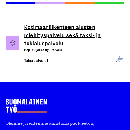
Kotimaanliikenteen alusten
miehityspalvelu sekä taksi- ja
tukialuspalvelu
Msp-Kuljetus Oy, Palvelu
Taksipalvelut
Olemme jäsentemme omistama puolueeton,