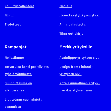
Koulutustallenteet
Medialle
Blogit
Usein kysytyt kysymykset
Tiedotteet
Anna palautetta
Tilaa uutiskirje
Kampanjat
Merkkiyrityksille
Nollatilanne
Avainlippu-yrityksen sivu
Tervetuloa kohti positiivista
Design from Finland -
työelämäpuhetta
yrityksen sivu
Suunnittelulla on
Yhteiskunnallinen Yritys -
alkuperänsä
merkkiyrityksen sivu
Liputetaan suomalaista
osaamista