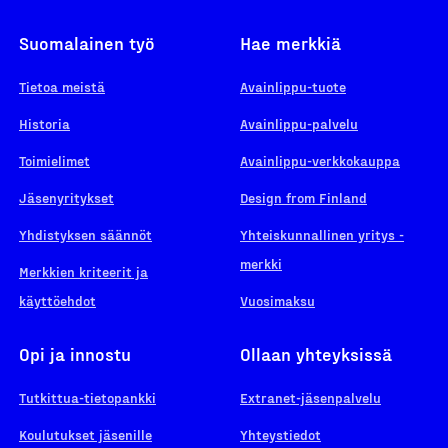
Suomalainen työ
Hae merkkiä
Tietoa meistä
Avainlippu-tuote
Historia
Avainlippu-palvelu
Toimielimet
Avainlippu-verkkokauppa
Jäsenyritykset
Design from Finland
Yhdistyksen säännöt
Yhteiskunnallinen yritys -
merkki
Merkkien kriteerit ja
käyttöehdot
Vuosimaksu
Opi ja innostu
Ollaan yhteyksissä
Tutkittua-tietopankki
Extranet-jäsenpalvelu
Koulutukset jäsenille
Yhteystiedot