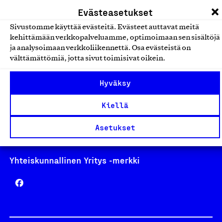
laskutus@suomalainentyo.fi
Evästeasetukset
Sivustomme käyttää evästeitä. Evästeet auttavat meitä
kehittämään verkkopalveluamme, optimoimaan sen sisältöjä
ja analysoimaan verkkoliikennettä. Osa evästeistä on
Avainlippu
välttämättömiä, jotta sivut toimisivat oikein.
Hyväksy
Kiellä
Design From Finland
Asetukset
Yhteiskunnallinen Yritys -merkki