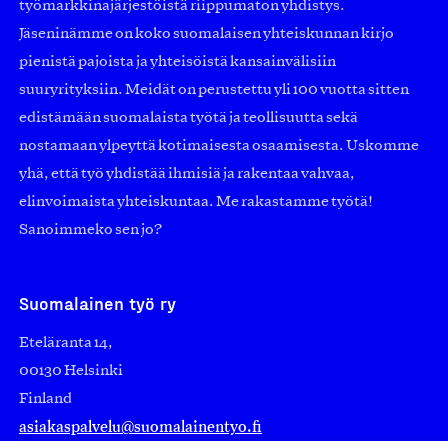
työmarkkinajärjestöistä riippumaton yhdistys.
Jäseninämme on koko suomalaisen yhteiskunnan kirjo
pienistä pajoista ja yhteisöistä kansainvälisiin
suuryrityksiin. Meidät on perustettu yli 100 vuotta sitten
edistämään suomalaista työtä ja teollisuutta sekä
nostamaan ylpeyttä kotimaisesta osaamisesta. Uskomme
yhä, että työ yhdistää ihmisiä ja rakentaa vahvaa,
elinvoimaista yhteiskuntaa. Me rakastamme työtä!
Sanoimmeko sen jo?
Suomalainen työ ry
Eteläranta 14,
00130 Helsinki
Finland
asiakaspalvelu@suomalainentyo.fi