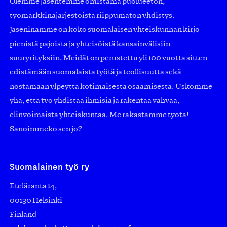
Olemme jäsentemme omistama puolueeton,
työmarkkinajärjestöistä riippumaton yhdistys.
Jäseninämme on koko suomalaisen yhteiskunnan kirjo
pienistä pajoista ja yhteisöistä kansainvälisiin
suuryrityksiin. Meidät on perustettu yli 100 vuotta sitten
edistämään suomalaista työtä ja teollisuutta sekä
nostamaan ylpeyttä kotimaisesta osaamisesta. Uskomme
yhä, että työ yhdistää ihmisiä ja rakentaa vahvaa,
elinvoimaista yhteiskuntaa. Me rakastamme työtä!
Sanoimmeko sen jo?
Suomalainen työ ry
Eteläranta 14,
00130 Helsinki
Finland