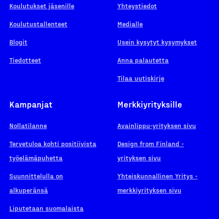
Koulutukset jäsenille
Yhteystiedot
Koulutustallenteet
Medialle
Blogit
Usein kysytyt kysymykset
Tiedotteet
Anna palautetta
Tilaa uutiskirje
Kampanjat
Merkkiyrityksille
Nollatilanne
Avainlippu-yrityksen sivu
Tervetuloa kohti positiivista
Design from Finland -
työelämäpuhetta
yrityksen sivu
Suunnittelulla on
Yhteiskunnallinen Yritys -
alkuperänsä
merkkiyrityksen sivu
Liputetaan suomalaista