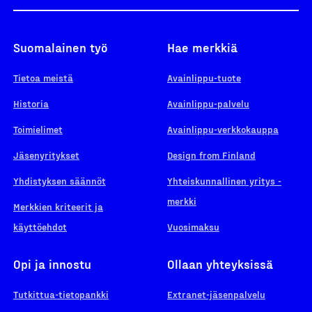
Suomalainen työ
Hae merkkiä
Tietoa meistä
Avainlippu-tuote
Historia
Avainlippu-palvelu
Toimielimet
Avainlippu-verkkokauppa
Jäsenyritykset
Design from Finland
Yhdistyksen säännöt
Yhteiskunnallinen yritys -
merkki
Merkkien kriteerit ja
käyttöehdot
Vuosimaksu
Opi ja innostu
Ollaan yhteyksissä
Tutkittua-tietopankki
Extranet-jäsenpalvelu