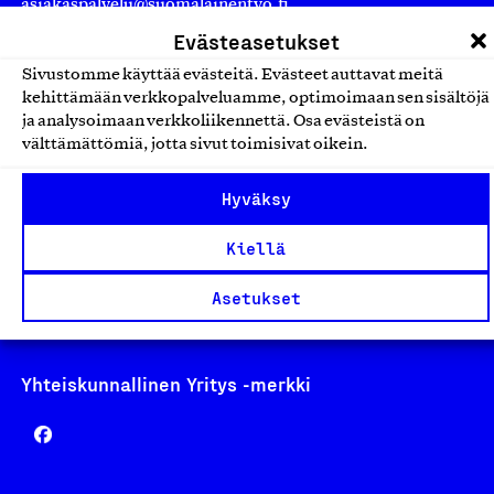
asiakaspalvelu@suomalainentyo.fi
laskutus@suomalainentyo.fi
Evästeasetukset
Sivustomme käyttää evästeitä. Evästeet auttavat meitä
kehittämään verkkopalveluamme, optimoimaan sen sisältöjä
ja analysoimaan verkkoliikennettä. Osa evästeistä on
välttämättömiä, jotta sivut toimisivat oikein.
Avainlippu
Hyväksy
Kiellä
Design From Finland
Asetukset
Yhteiskunnallinen Yritys -merkki