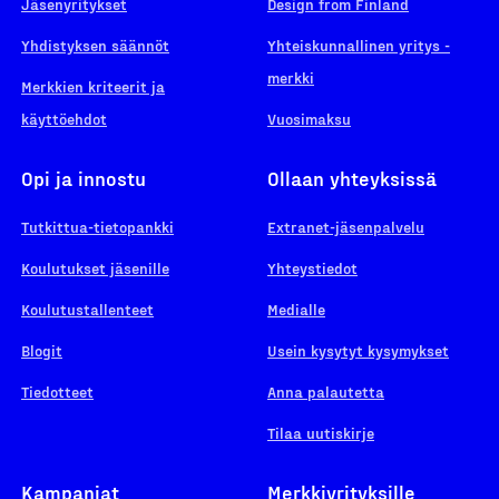
Jäsenyritykset
Design from Finland
Yhdistyksen säännöt
Yhteiskunnallinen yritys -
merkki
Merkkien kriteerit ja
käyttöehdot
Vuosimaksu
Opi ja innostu
Ollaan yhteyksissä
Tutkittua-tietopankki
Extranet-jäsenpalvelu
Koulutukset jäsenille
Yhteystiedot
Koulutustallenteet
Medialle
Blogit
Usein kysytyt kysymykset
Tiedotteet
Anna palautetta
Tilaa uutiskirje
Kampanjat
Merkkiyrityksille