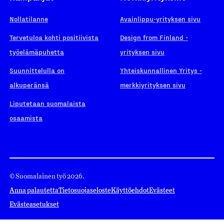
Nollatilanne
Avainlippu-yrityksen sivu
Tervetuloa kohti positiivista
Design from Finland -
työelämäpuhetta
yrityksen sivu
Suunnittelulla on
Yhteiskunnallinen Yritys -
alkuperänsä
merkkiyrityksen sivu
Liputetaan suomalaista
osaamista
© Suomalainen työ 2026.
Anna palautetta
Tietosuojaseloste
Käyttöehdot
Evästeet
Evästeasetukset