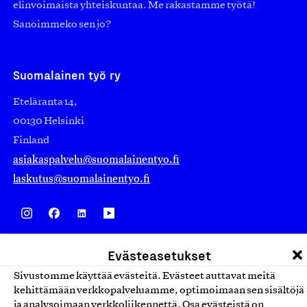
elinvoimaista yhteiskuntaa. Me rakastamme työtä!
Sanoimmeko sen jo?
Suomalainen työ ry
Eteläranta 14,
00130 Helsinki
Finland
asiakaspalvelu@suomalainentyo.fi
laskutus@suomalainentyo.fi
Avainlippu
Evästeasetukset
Sivustomme käyttää evästeitä. Evästeet auttavat meitä
kehittämään verkkopalveluamme, optimoimaan sen sisältöjä
ja analysoimaan verkkoliikennettä. Osa evästeistä on