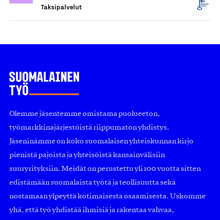
Taksipalvelut
Olemme jäsentemme omistama puolueeton,
työmarkkinajärjestöistä riippumaton yhdistys.
Jäseninämme on koko suomalaisen yhteiskunnan kirjo
pienistä pajoista ja yhteisöistä kansainvälisiin
suuryrityksiin. Meidät on perustettu yli 100 vuotta sitten
edistämään suomalaista työtä ja teollisuutta sekä
nostamaan ylpeyttä kotimaisesta osaamisesta. Uskomme
yhä, että työ yhdistää ihmisiä ja rakentaa vahvaa,