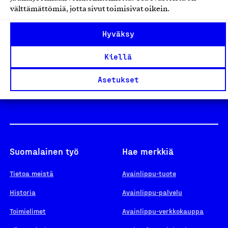
välttämättömiä, jotta sivut toimisivat oikein.
Design From Finland
Hyväksy
Kiellä
Yhteiskunnallinen Yritys -merkki
Asetukset
Suomalainen työ
Hae merkkiä
Tietoa meistä
Avainlippu-tuote
Historia
Avainlippu-palvelu
Toimielimet
Avainlippu-verkkokauppa