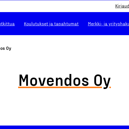
Kirjau
utkittua
Koulutukset ja tapahtumat
Merkki- ja yrityshak
os Oy
Movendos Oy