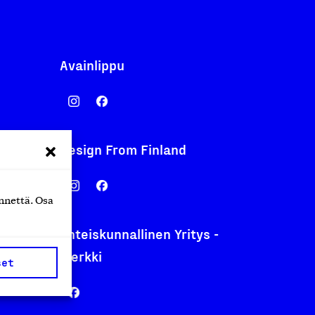
Avainlippu
Design From Finland
nentyo.fi
.fi
nnettä. Osa
Yhteiskunnallinen Yritys -
merkki
set