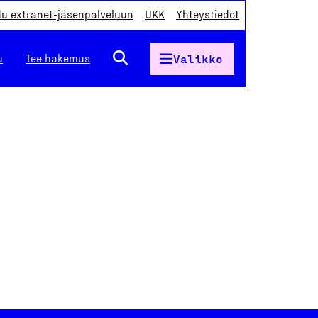
du extranet-jäsenpalveluun
UKK
Yhteystiedot
u
Tee hakemus
Valikko