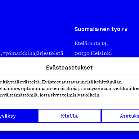
Suomalainen työ ry
Eteläranta 14,
työmarkkinajärjestöistä
00130 Helsinki
ko suomalaisen
Finland
Evästeasetukset
asiakaspalvelu@suomalai
isöistä kansainvälisiin
laskutus@suomalainentyo
käyttää evästeitä. Evästeet auttavat meitä kehittämään
0 vuotta sitten edistämään
luamme, optimoimaan sen sisältöjä ja analysoimaan verkkoliike
amaan ylpeyttä
n välttämättömiä, jotta sivut toimisivat oikein.
ä työ yhdistää ihmisiä ja
aa. Me rakastamme työtä!
yväksy
Kiellä
Asetuk