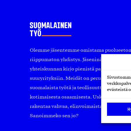
Olemme jäsentemme omistama puolueeton, 
riippumaton yhdistys. Jäseninämme on ko
yhteiskunnan kirjo pienistä pajoista ja yhte
Sivustomme 
suuryrityksiin. Meidät on perustettu yli 10
verkkopalve
suomalaista työtä ja teollisuutta sekä nost
evästeistä o
kotimaisesta osaamisesta. Uskomme yhä, ett
rakentaa vahvaa, elinvoimaista yhteiskunt
H
Sanoimmeko sen jo?