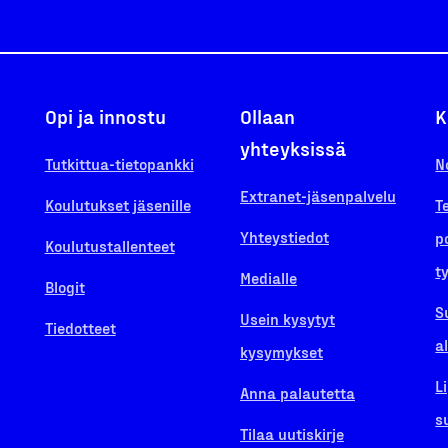
Opi ja innostu
Ollaan
K
yhteyksissä
Tutkittua-tietopankki
N
Extranet-jäsenpalvelu
Koulutukset jäsenille
T
Yhteystiedot
p
Koulutustallenteet
t
Medialle
Blogit
S
Usein kysytyt
Tiedotteet
a
kysymykset
L
Anna palautetta
s
Tilaa uutiskirje