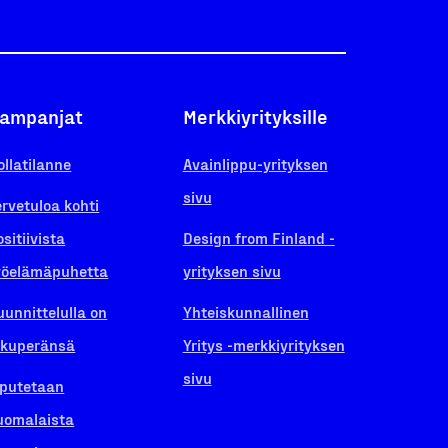
ampanjat
Merkkiyrityksille
ollatilanne
Avainlippu-yrityksen
sivu
ervetuloa kohti
ositiivista
Design from Finland -
yöelämäpuhetta
yrityksen sivu
uunnittelulla on
Yhteiskunnallinen
lkuperänsä
Yritys -merkkiyrityksen
sivu
iputetaan
uomalaista