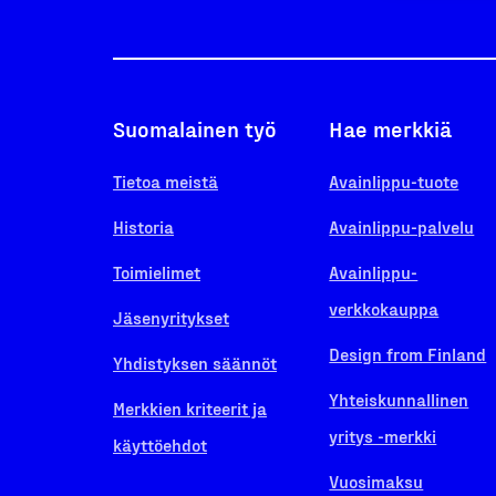
Suomalainen työ
Hae merkkiä
Tietoa meistä
Avainlippu-tuote
Historia
Avainlippu-palvelu
Toimielimet
Avainlippu-
verkkokauppa
Jäsenyritykset
Design from Finland
Yhdistyksen säännöt
Yhteiskunnallinen
Merkkien kriteerit ja
yritys -merkki
käyttöehdot
Vuosimaksu