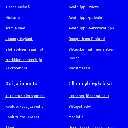
Tietoa meistä
Avainlippu-tuote
Historia
Avainlippu-palvelu
Toimielimet
Avainlippu-verkkokauppa
Jäsenyritykset
Design from Finland
Yhdistyksen säännöt
Yhteiskunnallinen yritys -
merkki
Merkkien kriteerit ja
käyttöehdot
Vuosimaksu
Opi ja innostu
Ollaan yhteyksissä
Tutkittua-tietopankki
Extranet-jäsenpalvelu
Koulutukset jäsenille
Yhteystiedot
Koulutustallenteet
Medialle
Blogit
Usein kysytyt kysymykset