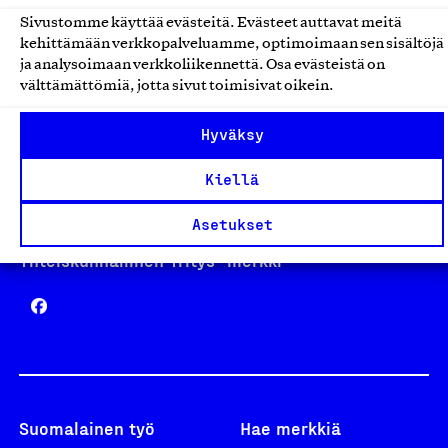
Sivustomme käyttää evästeitä. Evästeet auttavat meitä
kehittämään verkkopalveluamme, optimoimaan sen sisältöjä
Avainlippu
ja analysoimaan verkkoliikennettä. Osa evästeistä on
välttämättömiä, jotta sivut toimisivat oikein.
Hyväksy
Design From Finland
Kiellä
Asetukset
Yhteiskunnallinen Yritys -merkki
Suomalainen työ
Hae merkkiä