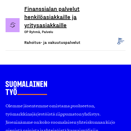
Finanssialan palvelut
henkilöasiakkaille ja
yritysasiakkaille
OP Ryhmä, Palvelu
Rahoitus- ja vakuutuspalvelut
Olemme jäsentemme omistama puolueeton,
työmarkkinajärjestöistä riippumaton yhdistys.
Jäseninämme on koko suomalaisen yhteiskunnan kirjo
pienistä pajoista ja yhteisöistä kansainvälisiin