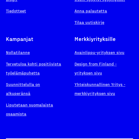
Tiedotteet
Anna palautetta
Tilaa uutiskirje
Kampanjat
Merkkiyrityksille
Nollatilanne
Avainlippu-yrityksen sivu
Tervetuloa kohti positiivista
Design from Finland -
työelämäpuhetta
yrityksen sivu
Suunnittelulla on
Yhteiskunnallinen Yritys -
alkuperänsä
merkkiyrityksen sivu
Liputetaan suomalaista
osaamista