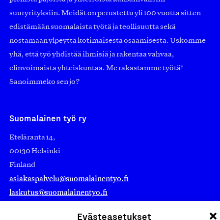
suuryrityksiin. Meidät on perustettu yli 100 vuotta sitten
edistämään suomalaista työtä ja teollisuutta sekä
nostamaan ylpeyttä kotimaisesta osaamisesta. Uskomme
yhä, että työ yhdistää ihmisiä ja rakentaa vahvaa,
elinvoimaista yhteiskuntaa. Me rakastamme työtä!
Sanoimmeko sen jo?
Suomalainen työ ry
Eteläranta 14,
00130 Helsinki
Finland
asiakaspalvelu@suomalainentyo.fi
laskutus@suomalainentyo.fi
Evästeasetukset