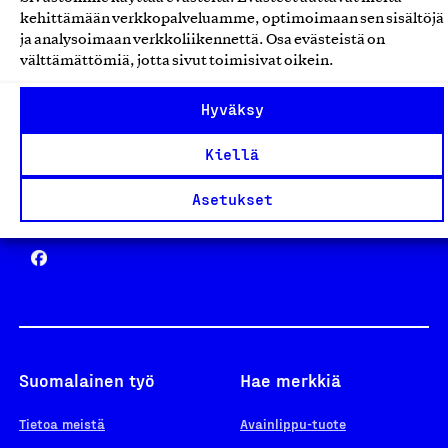
Avainlippu
kehittämään verkkopalveluamme, optimoimaan sen sisältöjä
ja analysoimaan verkkoliikennettä. Osa evästeistä on
välttämättömiä, jotta sivut toimisivat oikein.
Design From Finland
Hyväksy
Kiellä
Asetukset
Yhteiskunnallinen Yritys -merkki
Suomalainen työ
Hae merkkiä
Tietoa meistä
Avainlippu-tuote