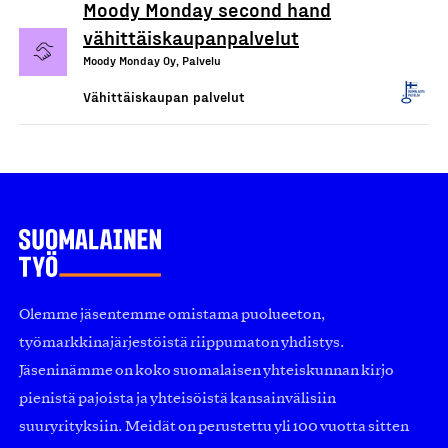
Moody Monday second hand
vähittäiskaupanpalvelut
Moody Monday Oy, Palvelu
Vähittäiskaupan palvelut
Olemme jäsentemme omistama puolueeton,
työmarkkinajärjestöistä riippumaton yhdistys.
Jäseninämme on koko suomalaisen yhteiskunnan kirjo
pienistä pajoista ja yhteisöistä kansainvälisiin
suuryrityksiin. Meidät on perustettu yli 100 vuotta sitten