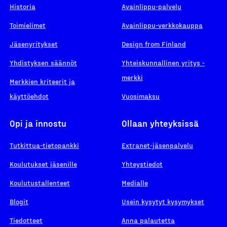
Historia
Avainlippu-palvelu
Toimielimet
Avainlippu-verkkokauppa
Jäsenyritykset
Design from Finland
Yhdistyksen säännöt
Yhteiskunnallinen yritys -
merkki
Merkkien kriteerit ja
käyttöehdot
Vuosimaksu
Opi ja innostu
Ollaan yhteyksissä
Tutkittua-tietopankki
Extranet-jäsenpalvelu
Koulutukset jäsenille
Yhteystiedot
Koulutustallenteet
Medialle
Blogit
Usein kysytyt kysymykset
Tiedotteet
Anna palautetta