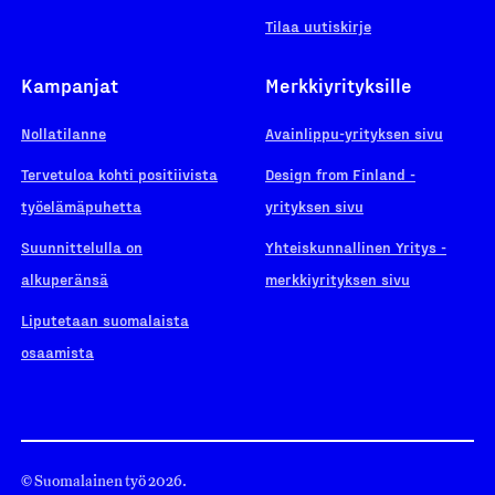
Tilaa uutiskirje
Kampanjat
Merkkiyrityksille
Nollatilanne
Avainlippu-yrityksen sivu
Tervetuloa kohti positiivista
Design from Finland -
työelämäpuhetta
yrityksen sivu
Suunnittelulla on
Yhteiskunnallinen Yritys -
alkuperänsä
merkkiyrityksen sivu
Liputetaan suomalaista
osaamista
© Suomalainen työ 2026.