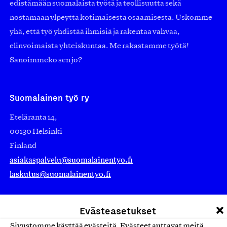
edistämään suomalaista työtä ja teollisuutta sekä
nostamaan ylpeyttä kotimaisesta osaamisesta. Uskomme
yhä, että työ yhdistää ihmisiä ja rakentaa vahvaa,
elinvoimaista yhteiskuntaa. Me rakastamme työtä!
Sanoimmeko sen jo?
Suomalainen työ ry
Eteläranta 14,
00130 Helsinki
Finland
asiakaspalvelu@suomalainentyo.fi
laskutus@suomalainentyo.fi
Evästeasetukset
Sivustomme käyttää evästeitä. Evästeet auttavat meitä