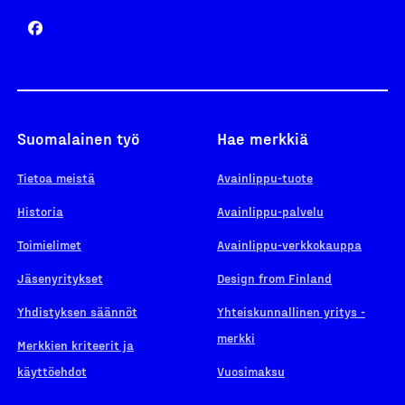
Suomalainen työ
Hae merkkiä
Tietoa meistä
Avainlippu-tuote
Historia
Avainlippu-palvelu
Toimielimet
Avainlippu-verkkokauppa
Jäsenyritykset
Design from Finland
Yhdistyksen säännöt
Yhteiskunnallinen yritys -
merkki
Merkkien kriteerit ja
käyttöehdot
Vuosimaksu