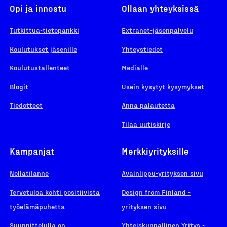
Opi ja innostu
Ollaan yhteyksissä
Tutkittua-tietopankki
Extranet-jäsenpalvelu
Koulutukset jäsenille
Yhteystiedot
Koulutustallenteet
Medialle
Blogit
Usein kysytyt kysymykset
Tiedotteet
Anna palautetta
Tilaa uutiskirje
Kampanjat
Merkkiyrityksille
Nollatilanne
Avainlippu-yrityksen sivu
Tervetuloa kohti positiivista
Design from Finland -
työelämäpuhetta
yrityksen sivu
Suunnittelulla on
Yhteiskunnallinen Yritys -