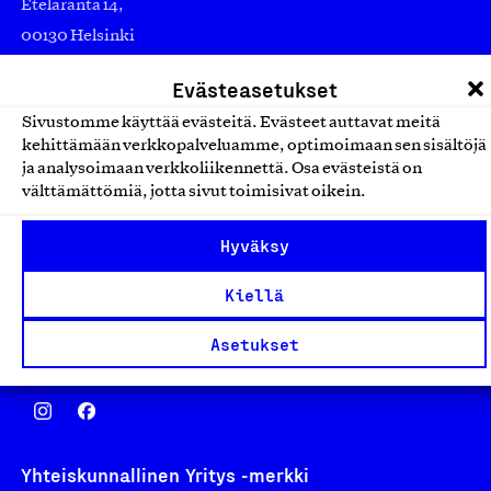
Eteläranta 14,
00130 Helsinki
Finland
Evästeasetukset
asiakaspalvelu@suomalainentyo.fi
Sivustomme käyttää evästeitä. Evästeet auttavat meitä
laskutus@suomalainentyo.fi
kehittämään verkkopalveluamme, optimoimaan sen sisältöjä
ja analysoimaan verkkoliikennettä. Osa evästeistä on
välttämättömiä, jotta sivut toimisivat oikein.
Avainlippu
Hyväksy
Kiellä
Asetukset
Design From Finland
Yhteiskunnallinen Yritys -merkki