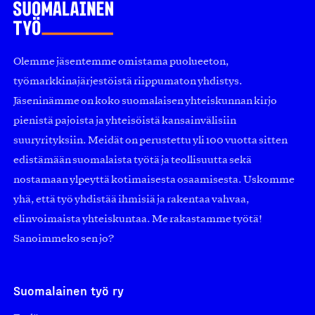
Olemme jäsentemme omistama puolueeton,
työmarkkinajärjestöistä riippumaton yhdistys.
Jäseninämme on koko suomalaisen yhteiskunnan kirjo
pienistä pajoista ja yhteisöistä kansainvälisiin
suuryrityksiin. Meidät on perustettu yli 100 vuotta sitten
edistämään suomalaista työtä ja teollisuutta sekä
nostamaan ylpeyttä kotimaisesta osaamisesta. Uskomme
yhä, että työ yhdistää ihmisiä ja rakentaa vahvaa,
elinvoimaista yhteiskuntaa. Me rakastamme työtä!
Sanoimmeko sen jo?
Suomalainen työ ry