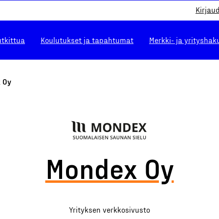
Kirjau
utkittua
Koulutukset ja tapahtumat
Merkki- ja yrityshak
 Oy
Mondex Oy
Yrityksen verkkosivusto