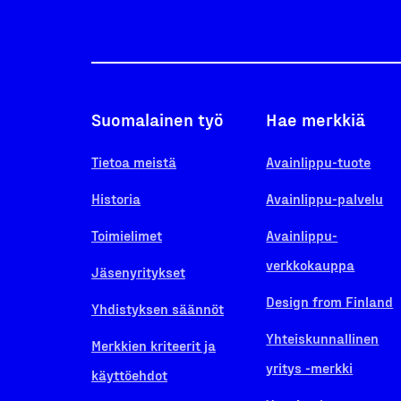
Suomalainen työ
Hae merkkiä
Tietoa meistä
Avainlippu-tuote
Historia
Avainlippu-palvelu
Toimielimet
Avainlippu-
verkkokauppa
Jäsenyritykset
Design from Finland
Yhdistyksen säännöt
Yhteiskunnallinen
Merkkien kriteerit ja
yritys -merkki
käyttöehdot