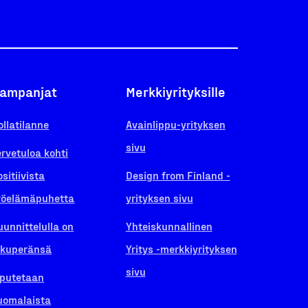
ampanjat
Merkkiyrityksille
ollatilanne
Avainlippu-yrityksen
sivu
ervetuloa kohti
ositiivista
Design from Finland -
yöelämäpuhetta
yrityksen sivu
uunnittelulla on
Yhteiskunnallinen
lkuperänsä
Yritys -merkkiyrityksen
sivu
iputetaan
uomalaista