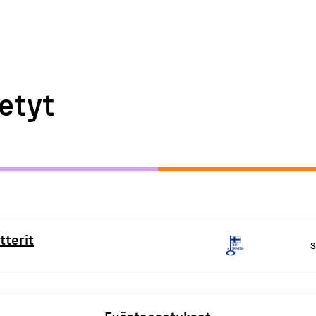
etyt
tterit
S