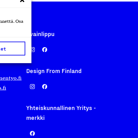
nnettä. Osa
Avainlippu
set
Design From Finland
nentyo.fi
.fi
Yhteiskunnallinen Yritys -
merkki