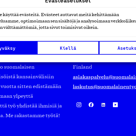
Evästeasetukset
käyttää evästeitä. Evästeet auttavat meitä kehittämään
luamme, optimoimaan sen sisältöjä ja analysoimaan verkkoliike
n välttämättömiä, jotta sivut toimisivat oikein.
Suomalainen työ ry
yväksy
Kiellä
Asetuk
Eteläranta 14,
työmarkkinajärjestöistä
00130 Helsinki
ko suomalaisen
Finland
asiakaspalvelu@suomalai
isöistä kansainvälisiin
laskutus@suomalainentyo
0 vuotta sitten edistämään
amaan ylpeyttä
ä työ yhdistää ihmisiä ja
aa. Me rakastamme työtä!