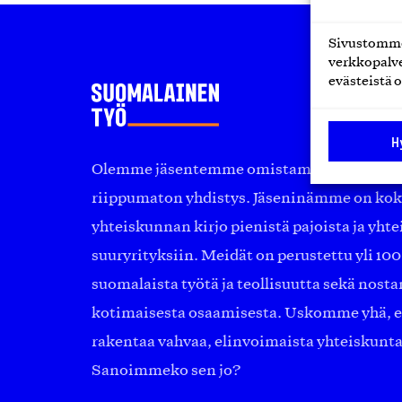
Sivustomme 
verkkopalve
evästeistä o
H
Olemme jäsentemme omistama puolueeton, 
riippumaton yhdistys. Jäseninämme on ko
yhteiskunnan kirjo pienistä pajoista ja yhte
suuryrityksiin. Meidät on perustettu yli 10
suomalaista työtä ja teollisuutta sekä nost
kotimaisesta osaamisesta. Uskomme yhä, ett
rakentaa vahvaa, elinvoimaista yhteiskunt
Sanoimmeko sen jo?