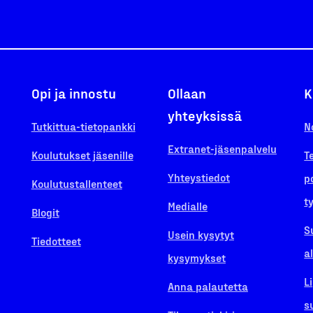
Opi ja innostu
Ollaan
K
yhteyksissä
Tutkittua-tietopankki
N
Extranet-jäsenpalvelu
Koulutukset jäsenille
T
Yhteystiedot
p
Koulutustallenteet
t
Medialle
Blogit
S
Usein kysytyt
Tiedotteet
a
kysymykset
L
Anna palautetta
s