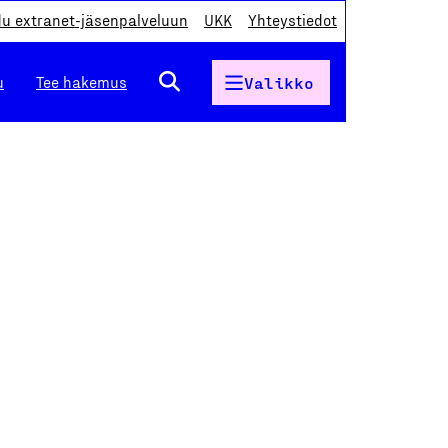
du extranet-jäsenpalveluun
UKK
Yhteystiedot
u
Tee hakemus
Valikko