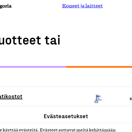
goria
Koneet ja laitteet
uotteet tai
atikostot
K
Evästeasetukset
den lisälaitteet
K
käyttää evästeitä. Evästeet auttavat meitä kehittämään