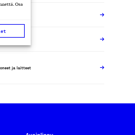
nnettä. Osa
oneet ja laitteet
set
oneet ja laitteet
oneet ja laitteet
Avainlippu