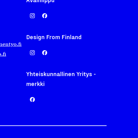
Design From Finland
nentyo.fi
.fi
Yhteiskunnallinen Yritys -
merkki