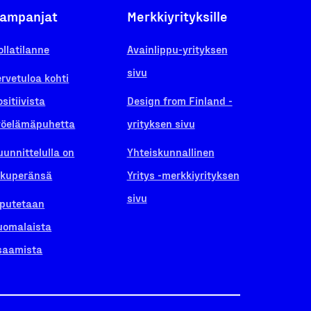
ampanjat
Merkkiyrityksille
ollatilanne
Avainlippu-yrityksen
sivu
ervetuloa kohti
ositiivista
Design from Finland -
yöelämäpuhetta
yrityksen sivu
uunnittelulla on
Yhteiskunnallinen
lkuperänsä
Yritys -merkkiyrityksen
sivu
iputetaan
uomalaista
saamista