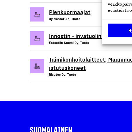
verkkopalve
Pienkuormaajat
evästeistä o
Oy Norcar Ab, Tuote
H
Innostin - invatuolin nostinlaite
Esteetön Suomi Oy, Tuote
Taimikonhoitolaitteet, Maanmuo
istutuskoneet
Risutec Oy, Tuote