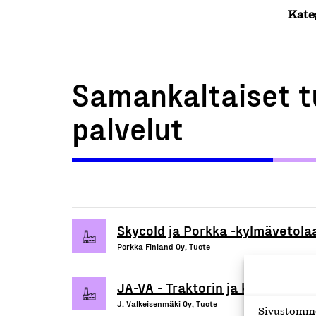
Kate
Samankaltaiset t
palvelut
Skycold ja Porkka -kylmävetola
Porkka Finland Oy, Tuote
JA-VA - Traktorin ja kaivinkonei
J. Valkeisenmäki Oy, Tuote
Sivustomme 