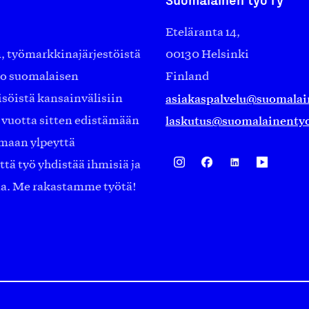
Eteläranta 14,
työmarkkinajärjestöistä
00130 Helsinki
ko suomalaisen
Finland
asiakaspalvelu@suomalai
isöistä kansainvälisiin
laskutus@suomalainentyo
0 vuotta sitten edistämään
amaan ylpeyttä
ä työ yhdistää ihmisiä ja
aa. Me rakastamme työtä!