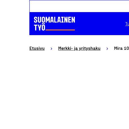
T
Etusivu
Merkki- ja yrityshaku
Mira 10