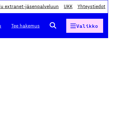
du extranet-jäsenpalveluun
UKK
Yhteystiedot
u
Tee hakemus
Valikko