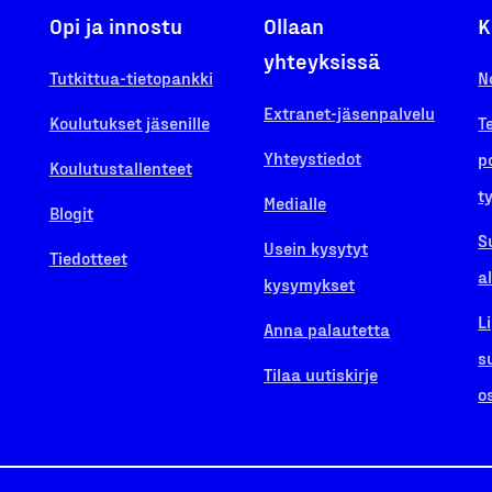
Opi ja innostu
Ollaan
K
yhteyksissä
Tutkittua-tietopankki
N
Extranet-jäsenpalvelu
Koulutukset jäsenille
T
Yhteystiedot
p
Koulutustallenteet
t
Medialle
Blogit
S
Usein kysytyt
Tiedotteet
a
kysymykset
L
Anna palautetta
s
Tilaa uutiskirje
o