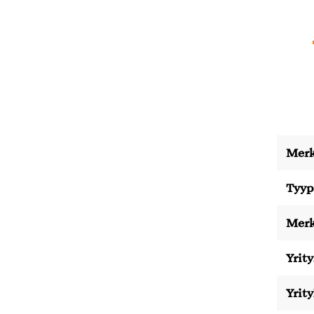
Merk
Tyyp
Merk
Yrity
Yrit