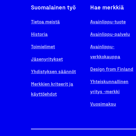
Suomalainen työ
Hae merkkiä
Tietoa meistä
Avainlippu-tuote
Historia
Avainlippu-palvelu
Toimielimet
Avainlippu-
verkkokauppa
Jäsenyritykset
Design from Finland
Yhdistyksen säännöt
Yhteiskunnallinen
Merkkien kriteerit ja
yritys -merkki
käyttöehdot
Vuosimaksu