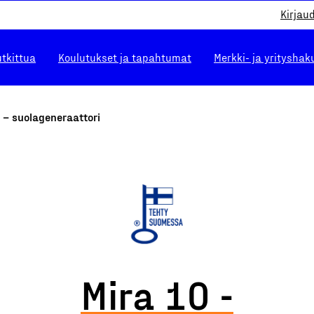
Kirjau
utkittua
Koulutukset ja tapahtumat
Merkki- ja yrityshak
 – suolageneraattori
Mira 10 -