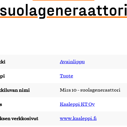
suolageneraattor
ki
Avainlippu
pi
Tuote
kiluvan nimi
Mira 10 - suolageneraattori
s
Kaaleppi KT Oy
yksen verkkosivut
www.kaaleppi.fi