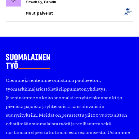
Floweb Oy, Palvelu
Muut palvelut
Olemme jäsentemme omistama puolueeton,
työmarkkinajärjestöistä riippumaton yhdistys.
Jäseninämme on koko suomalaisen yhteiskunnan kirjo
pienistä pajoista ja yhteisöistä kansainvälisiin
suuryrityksiin. Meidät on perustettu yli 100 vuotta sitten
edistämään suomalaista työtä ja teollisuutta sekä
nostamaan ylpeyttä kotimaisesta osaamisesta. Uskomme