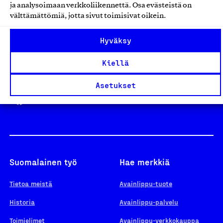
ja analysoimaan verkkoliikennettä. Osa evästeistä on
välttämättömiä, jotta sivut toimisivat oikein.
Design From Finland
Hyväksy
Kiellä
Yhteiskunnallinen Yritys -merkki
Asetukset
Suomalainen työ
Hae merkkiä
Tietoa meistä
Avainlippu-tuote
Historia
Avainlippu-palvelu
Toimielimet
Avainlippu-verkkokauppa