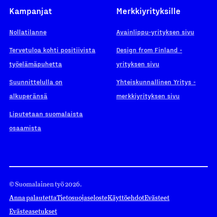
Kampanjat
Merkkiyrityksille
Nollatilanne
Avainlippu-yrityksen sivu
Tervetuloa kohti positiivista
Design from Finland -
työelämäpuhetta
yrityksen sivu
Suunnittelulla on
Yhteiskunnallinen Yritys -
alkuperänsä
merkkiyrityksen sivu
Liputetaan suomalaista
osaamista
© Suomalainen työ 2026.
Anna palautetta
Tietosuojaseloste
Käyttöehdot
Evästeet
Evästeasetukset