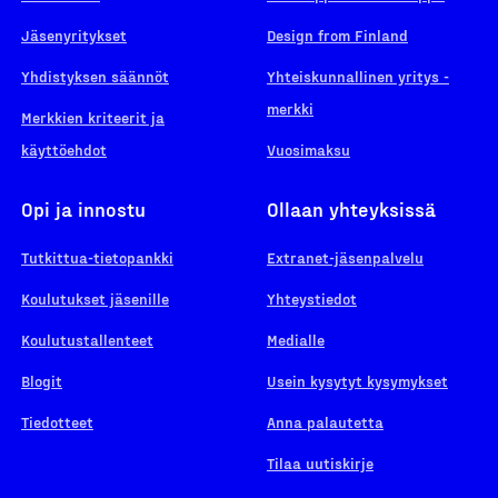
Jäsenyritykset
Design from Finland
Yhdistyksen säännöt
Yhteiskunnallinen yritys -
merkki
Merkkien kriteerit ja
käyttöehdot
Vuosimaksu
Opi ja innostu
Ollaan yhteyksissä
Tutkittua-tietopankki
Extranet-jäsenpalvelu
Koulutukset jäsenille
Yhteystiedot
Koulutustallenteet
Medialle
Blogit
Usein kysytyt kysymykset
Tiedotteet
Anna palautetta
Tilaa uutiskirje