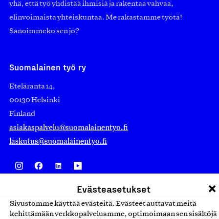
yhä, että työ yhdistää ihmisiä ja rakentaa vahvaa,
elinvoimaista yhteiskuntaa. Me rakastamme työtä!
Sanoimmeko sen jo?
Suomalainen työ ry
Eteläranta 14,
00130 Helsinki
Finland
asiakaspalvelu@suomalainentyo.fi
laskutus@suomalainentyo.fi
Evästeasetukset
Avainlippu
Sivustomme käyttää evästeitä. Evästeet auttavat meitä
kehittämään verkkopalveluamme, optimoimaan sen sisältöjä