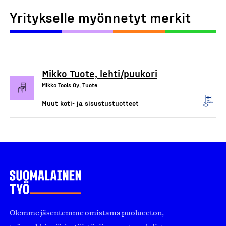
Yritykselle myönnetyt merkit
Mikko Tuote, lehti/puukori
Mikko Tools Oy, Tuote
Muut koti- ja sisustustuotteet
Olemme jäsentemme omistama puolueeton,