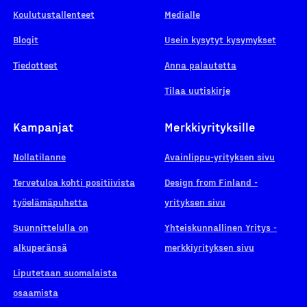
Koulutustallenteet
Medialle
Blogit
Usein kysytyt kysymykset
Tiedotteet
Anna palautetta
Tilaa uutiskirje
Kampanjat
Merkkiyrityksille
Nollatilanne
Avainlippu-yrityksen sivu
Tervetuloa kohti positiivista
Design from Finland -
työelämäpuhetta
yrityksen sivu
Suunnittelulla on
Yhteiskunnallinen Yritys -
alkuperänsä
merkkiyrityksen sivu
Liputetaan suomalaista
osaamista