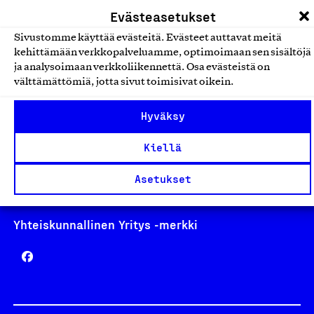
laskutus@suomalainentyo.fi
Evästeasetukset
Sivustomme käyttää evästeitä. Evästeet auttavat meitä
kehittämään verkkopalveluamme, optimoimaan sen sisältöjä
ja analysoimaan verkkoliikennettä. Osa evästeistä on
Avainlippu
välttämättömiä, jotta sivut toimisivat oikein.
Hyväksy
Kiellä
Design From Finland
Asetukset
Yhteiskunnallinen Yritys -merkki