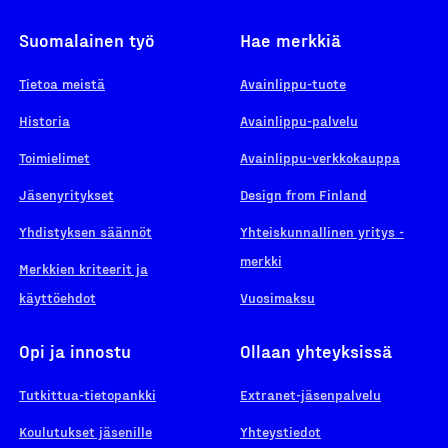
Suomalainen työ
Hae merkkiä
Tietoa meistä
Avainlippu-tuote
Historia
Avainlippu-palvelu
Toimielimet
Avainlippu-verkkokauppa
Jäsenyritykset
Design from Finland
Yhdistyksen säännöt
Yhteiskunnallinen yritys -
merkki
Merkkien kriteerit ja
käyttöehdot
Vuosimaksu
Opi ja innostu
Ollaan yhteyksissä
Tutkittua-tietopankki
Extranet-jäsenpalvelu
Koulutukset jäsenille
Yhteystiedot