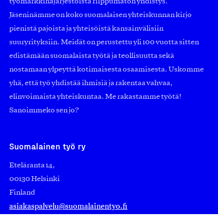
työmarkkinajärjestöistä riippumaton yhdistys.
Jäseninämme on koko suomalaisen yhteiskunnan kirjo
pienistä pajoista ja yhteisöistä kansainvälisiin
suuryrityksiin. Meidät on perustettu yli 100 vuotta sitten
edistämään suomalaista työtä ja teollisuutta sekä
nostamaan ylpeyttä kotimaisesta osaamisesta. Uskomme
yhä, että työ yhdistää ihmisiä ja rakentaa vahvaa,
elinvoimaista yhteiskuntaa. Me rakastamme työtä!
Sanoimmeko sen jo?
Suomalainen työ ry
Eteläranta 14,
00130 Helsinki
Finland
asiakaspalvelu@suomalainentyo.fi